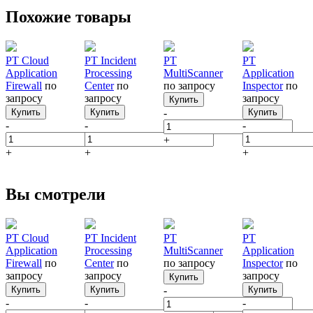
Похожие товары
PT Cloud
PT Incident
PT
PT
Application
Processing
MultiScanner
Application
Firewall
по
Center
по
по запросу
Inspector
по
запросу
запросу
запросу
Купить
Купить
Купить
-
Купить
-
-
-
+
+
+
+
Вы смотрели
PT Cloud
PT Incident
PT
PT
Application
Processing
MultiScanner
Application
Firewall
по
Center
по
по запросу
Inspector
по
запросу
запросу
запросу
Купить
Купить
Купить
-
Купить
-
-
-