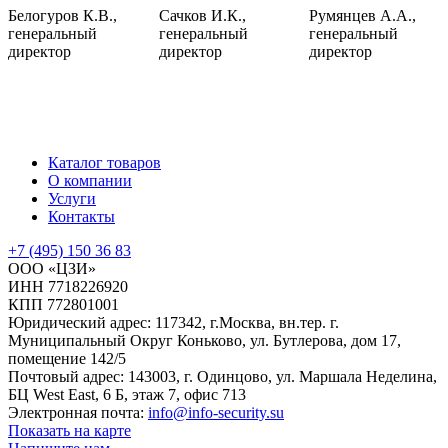
Белогуров К.В.,
Сачков И.К.,
Румянцев А.А.,
генеральный
генеральный
генеральный
директор
директор
директор
Каталог товаров
О компании
Услуги
Контакты
+7 (495) 150 36 83
ООО «ЦЗИ»
ИНН 7718226920
КПП 772801001
Юридический адрес: 117342, г.Москва, вн.тер. г.
Муниципальный Округ Коньково, ул. Бутлерова, дом 17,
помещение 142/5
Почтовый адрес: 143003, г. Одинцово, ул. Маршала Неделина,
БЦ West East, 6 Б, этаж 7, офис 713
Электронная почта:
info@info-security.su
Показать на карте