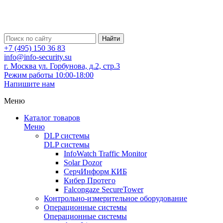
Найти
+7 (495) 150 36 83
info@info-security.su
г. Москва ул. Горбунова, д.2, стр.3
Режим работы 10:00-18:00
Напишите нам
Меню
Каталог товаров
Меню
DLP системы
DLP системы
InfoWatch Traffic Monitor
Solar Dozor
СерчИнформ КИБ
Кибер Протего
Falcongaze SecureTower
Контрольно-измерительное оборудование
Операционные системы
Операционные системы