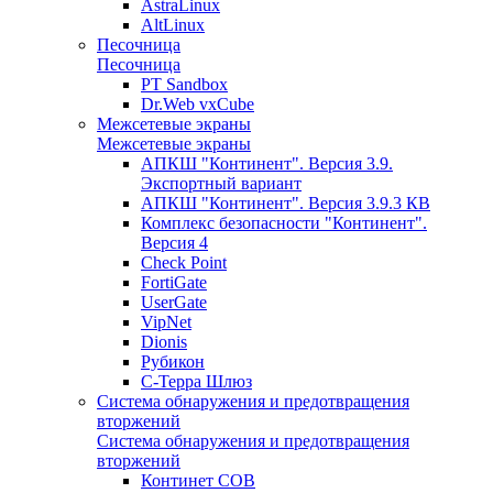
AstraLinux
AltLinux
Песочница
Песочница
PT Sandbox
Dr.Web vxCube
Межсетевые экраны
Межсетевые экраны
АПКШ "Континент". Версия 3.9.
Экспортный вариант
АПКШ "Континент". Версия 3.9.3 КВ
Комплекс безопасности "Континент".
Версия 4
Check Point
FortiGate
UserGate
VipNet
Dionis
Рубикон
С-Терра Шлюз
Система обнаружения и предотвращения
вторжений
Система обнаружения и предотвращения
вторжений
Континет СОВ