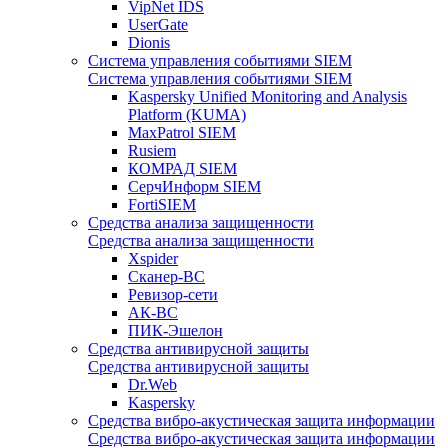
VipNet IDS
UserGate
Dionis
Система управления событиями SIEM
Система управления событиями SIEM
Kaspersky Unified Monitoring and Analysis
Platform (KUMA)
MaxPatrol SIEM
Rusiem
КОМРАД SIEM
СерчИнформ SIEM
FortiSIEM
Средства анализа защищенности
Средства анализа защищенности
Xspider
Сканер-ВС
Ревизор-сети
АК-ВС
ПИК-Эшелон
Средства антивирусной защиты
Средства антивирусной защиты
Dr.Web
Kaspersky
Средства вибро-акустическая защита информации
Средства вибро-акустическая защита информации