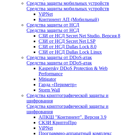
Средства защиты мобильных устройств
Средства защиты мобильных устройств
ViPNet
Континент АП (Мобильный)
Средства защиты от НСД
Средства защиты от НСД
СЗИ от НСД Secret Net Studio. Версия 8
СЗИ от НСД Secret Net LSP
СЗИ от НСД Dallas Lock 8.0
СЗИ от НСД Dallas Lock Linux
Средства защиты от DDoS-атак
Средства защиты от DDoS-атак
Kaspersky DDoS Protection & Web
Performance
Mitigator
Гарда «Периметр»
Storm Wall
Средства криптографической защиты и
шифрования
Средства криптографической защиты и
шифрования
АПКШ "Континент". Версия 3.9
СКЗИ КриптоПро
ViPNet
Программно-аппаратный комплекс