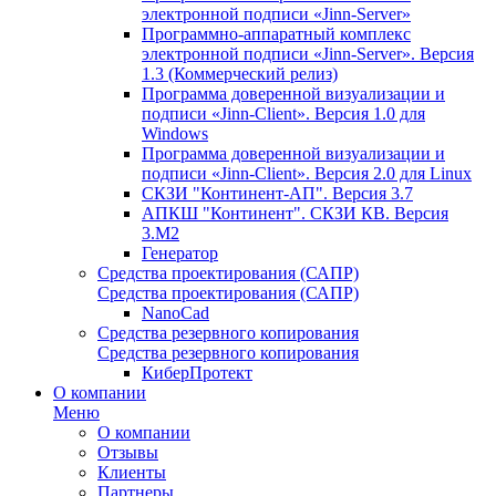
электронной подписи «Jinn-Server»
Программно-аппаратный комплекс
электронной подписи «Jinn-Server». Версия
1.3 (Коммерческий релиз)
Программа доверенной визуализации и
подписи «Jinn-Client». Версия 1.0 для
Windows
Программа доверенной визуализации и
подписи «Jinn-Client». Версия 2.0 для Linux
СКЗИ "Континент-АП". Версия 3.7
АПКШ "Континент". СКЗИ КВ. Версия
3.М2
Генератор
Средства проектирования (САПР)
Средства проектирования (САПР)
NanoCad
Средства резервного копирования
Средства резервного копирования
КиберПротект
О компании
Меню
О компании
Отзывы
Клиенты
Партнеры