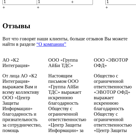
+
+
+
+
Отзывы
Вот что говорят наши клиенты, больше отзывов Вы можете
найти в разделе
“О компании”
АО «К2
ООО «Группа
ООО «ЭВОТОР
Интеграция»
АйБи ТДС»
ОФД»
От лица АО «К2
Настоящим
Общество с
Интеграция»
письмом ООО
ограниченной
выражаем Вам и
«Группа АйБи
ответственностью
всему коллективу
ТДС» выражает
«ЭВОТОР ОФД»
ООО «Центр
искреннюю
выражает
Защиты
благодарность
искреннюю
Информации»
Обществу с
благодарность
благодарность и
ограниченной
Обществу с
признательность
ответственностью
ограниченной
за сотрудничество,
«Центр Защиты
ответственностью
помощь
Информации» за
«Центр Защиты