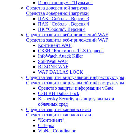
Генератор шума "Пульсар"
Средства доверенной загрузки
Средства доверенной загрузки
ПАК "Соболь". Версия 3
ПАК "Соболь". Версия 4
ПК "Соболь". Версия 4
Средства защиты веб-приложений WAF
Средства защиты веб-приложений WAF
Континент WAF
СКЗИ "Континент TLS Сервер"
InfoWatch Attack Killer
SolidWall WAF
BI.ZONE WAF
WAF DALLAS LOCK
Средства защиты виртуальной инфраструктуры
Средства защиты виртуальной инфраструктуры
Средство защиты информации vGate
СЗИ ВИ Dallas Lock
Kaspersky Security для виртуальных и
облачных сред
Средства защиты каналов связи
Средства защиты каналов связи
"Континент"
С-Терра
VipNet Coordinator