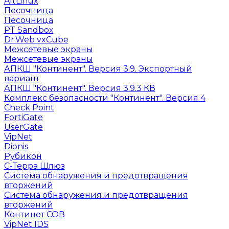
AltLinux
Песочница
Песочница
PT Sandbox
Dr.Web vxCube
Межсетевые экраны
Межсетевые экраны
АПКШ "Континент". Версия 3.9. Экспортный
вариант
АПКШ "Континент". Версия 3.9.3 КВ
Комплекс безопасности "Континент". Версия 4
Check Point
FortiGate
UserGate
VipNet
Dionis
Рубикон
С-Терра Шлюз
Система обнаружения и предотвращения
вторжений
Система обнаружения и предотвращения
вторжений
Континет СОВ
VipNet IDS