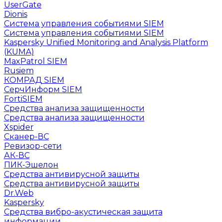
UserGate
Dionis
Система управления событиями SIEM
Система управления событиями SIEM
Kaspersky Unified Monitoring and Analysis Platform
(KUMA)
MaxPatrol SIEM
Rusiem
КОМРАД SIEM
СерчИнформ SIEM
FortiSIEM
Средства анализа защищенности
Средства анализа защищенности
Xspider
Сканер-ВС
Ревизор-сети
АК-ВС
ПИК-Эшелон
Средства антивирусной защиты
Средства антивирусной защиты
Dr.Web
Kaspersky
Средства вибро-акустическая защита
информации