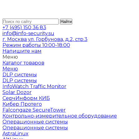
Найти
+7 (495) 150 36 83
info@info-security.su
г. Москва ул. Горбунова, д.2, стр.3
Режим работы 10:00-18:00
Напишите нам
Меню
Каталог товаров
Меню
DLP системы
DLP системы
InfoWatch Traffic Monitor
Solar Dozor
СерчИнформ КИБ
Кибер Протего
Falcongaze SecureTower
Контрольно-измерительное оборудование
Операционные системы
Операционные системы
AstraLinux