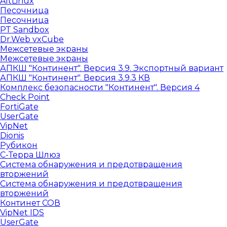
AltLinux
Песочница
Песочница
PT Sandbox
Dr.Web vxCube
Межсетевые экраны
Межсетевые экраны
АПКШ "Континент". Версия 3.9. Экспортный вариант
АПКШ "Континент". Версия 3.9.3 КВ
Комплекс безопасности "Континент". Версия 4
Check Point
FortiGate
UserGate
VipNet
Dionis
Рубикон
С-Терра Шлюз
Система обнаружения и предотвращения
вторжений
Система обнаружения и предотвращения
вторжений
Континет СОВ
VipNet IDS
UserGate