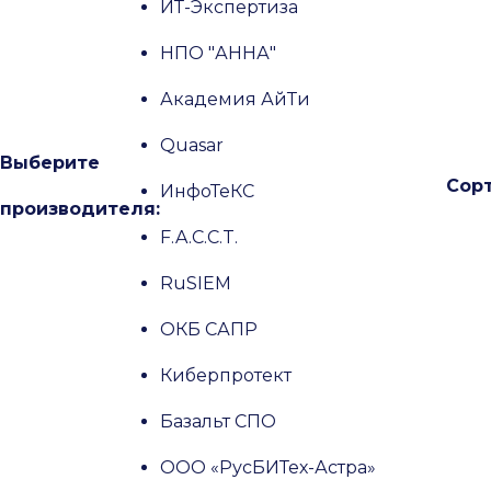
ИТ-Экспертиза
НПО "АННА"
Академия АйТи
Quasar
Выберите
Сорт
ИнфоТеКС
производителя:
F.A.C.C.T.
RuSIEM
ОКБ САПР
Киберпротект
Базальт СПО
ООО «РусБИТех-Астра»