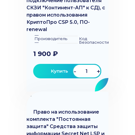
подключение пользователя
СКЗИ "Континент-АП" к СД), с
правом использования
КриптоПро CSP 5.0, ПО-
renewal
—
Производитель
Код
—
Безопасности
1 900 ₽
-
+
Купить
Право на использование
комплекта "Постоянная
защита" Средства защиты
информации Secret Net LSP и