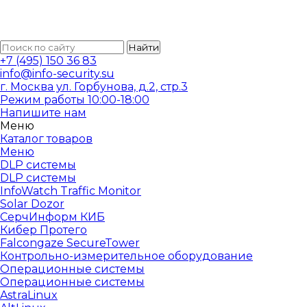
Найти
+7 (495) 150 36 83
info@info-security.su
г. Москва ул. Горбунова, д.2, стр.3
Режим работы 10:00-18:00
Напишите нам
Меню
Каталог товаров
Меню
DLP системы
DLP системы
InfoWatch Traffic Monitor
Solar Dozor
СерчИнформ КИБ
Кибер Протего
Falcongaze SecureTower
Контрольно-измерительное оборудование
Операционные системы
Операционные системы
AstraLinux