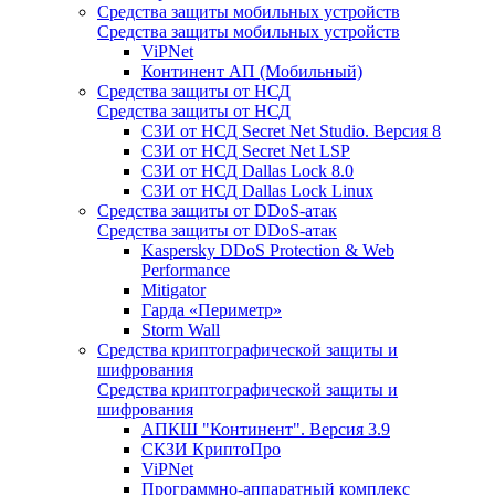
Средства защиты мобильных устройств
Средства защиты мобильных устройств
ViPNet
Континент АП (Мобильный)
Средства защиты от НСД
Средства защиты от НСД
СЗИ от НСД Secret Net Studio. Версия 8
СЗИ от НСД Secret Net LSP
СЗИ от НСД Dallas Lock 8.0
СЗИ от НСД Dallas Lock Linux
Средства защиты от DDoS-атак
Средства защиты от DDoS-атак
Kaspersky DDoS Protection & Web
Performance
Mitigator
Гарда «Периметр»
Storm Wall
Средства криптографической защиты и
шифрования
Средства криптографической защиты и
шифрования
АПКШ "Континент". Версия 3.9
СКЗИ КриптоПро
ViPNet
Программно-аппаратный комплекс