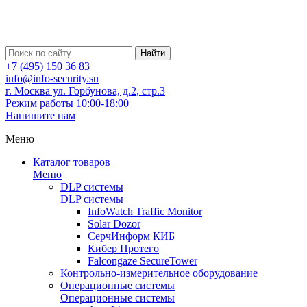
Найти
+7 (495) 150 36 83
info@info-security.su
г. Москва ул. Горбунова, д.2, стр.3
Режим работы 10:00-18:00
Напишите нам
Меню
Каталог товаров
Меню
DLP системы
DLP системы
InfoWatch Traffic Monitor
Solar Dozor
СерчИнформ КИБ
Кибер Протего
Falcongaze SecureTower
Контрольно-измерительное оборудование
Операционные системы
Операционные системы