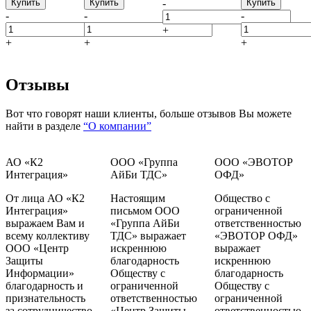
Купить
Купить
-
Купить
-
-
-
+
+
+
+
Отзывы
Вот что говорят наши клиенты, больше отзывов Вы можете
найти в разделе
“О компании”
АО «К2
ООО «Группа
ООО «ЭВОТОР
Интеграция»
АйБи ТДС»
ОФД»
От лица АО «К2
Настоящим
Общество с
Интеграция»
письмом ООО
ограниченной
выражаем Вам и
«Группа АйБи
ответственностью
всему коллективу
ТДС» выражает
«ЭВОТОР ОФД»
ООО «Центр
искреннюю
выражает
Защиты
благодарность
искреннюю
Информации»
Обществу с
благодарность
благодарность и
ограниченной
Обществу с
признательность
ответственностью
ограниченной
за сотрудничество,
«Центр Защиты
ответственностью