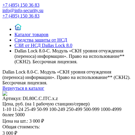
+7 (495) 150 36 83
info@info-security.su
+7 (495) 150 36 83
Каталог товаров
Средства защиты от НСД
СЗИ от НСД Dallas Lock 8.0
Dallas Lock 8.0-С. Модуль «СКН уровня отчуждения
(переноса) информации». Право на использование**
(СКН2). Бессрочная лицензия.
Dallas Lock 8.0-С. Модуль «СКН уровня отчуждения
(переноса) информации». Право на использование** (СКН2).
Бессрочная лицензия.
Вернуться в каталог
Артикул:
DL80C.C.ITC.x.z
Цена, руб. (на 1 рабочую станцию/сервер)
1-10
11-24
25-49
50-99
100-249
250-499
500-999
1000-4999
более 5000
Цена на шт.:
3 000 ₽
Общая стоимость:
3 000 ₽