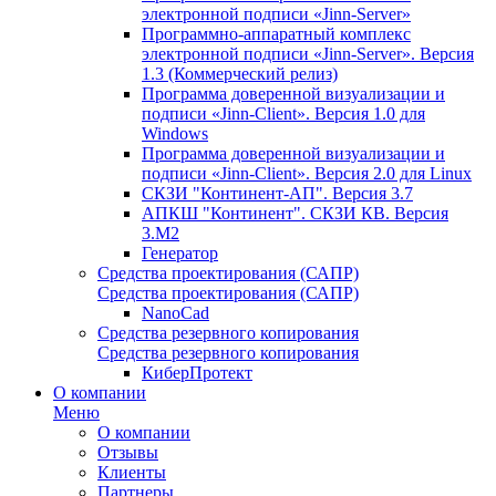
электронной подписи «Jinn-Server»
Программно-аппаратный комплекс
электронной подписи «Jinn-Server». Версия
1.3 (Коммерческий релиз)
Программа доверенной визуализации и
подписи «Jinn-Client». Версия 1.0 для
Windows
Программа доверенной визуализации и
подписи «Jinn-Client». Версия 2.0 для Linux
СКЗИ "Континент-АП". Версия 3.7
АПКШ "Континент". СКЗИ КВ. Версия
3.М2
Генератор
Средства проектирования (САПР)
Средства проектирования (САПР)
NanoCad
Средства резервного копирования
Средства резервного копирования
КиберПротект
О компании
Меню
О компании
Отзывы
Клиенты
Партнеры