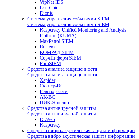
VipNet IDS
UserGate
Dionis
Система управления событиями SIEM
Система управления событиями SIEM
Kaspersky Unified Monitoring and Analysis
Platform (KUMA)
MaxPatrol SIEM
Rusiem
КОМРАД SIEM
СерчИнформ SIEM
FortiSIEM
Средства анализа защищенности
Средства анализа защищенности
Xspider
Сканер-ВС
Ревизор-сети
АК-ВС
ПИК-Эшелон
Средства антивирусной защиты
Средства антивирусной защиты
Dr.Web
Kaspersky
Средства вибро-акустическая защита информации
Средства вибро-акустическая защита информации