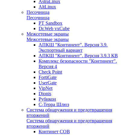
AstraLinux
AltLinux
Песочница
Песочница
PT Sandbox
Dr.Web vxCube
Межсетевые экраны
Межсетевые экраны
АПКШ "Континент". Версия 3.9.
Экспортный вариант
АПКШ "Континент". Версия 3.9.3 КВ
Комплекс безопасности "Континент".
Версия 4
Check Point
FortiGate
UserGate
VipNet
Dionis
Рубикон
С-Терра Шлюз
Система обнаружения и предотвращения
вторжений
Система обнаружения и предотвращения
вторжений
Континет СОВ