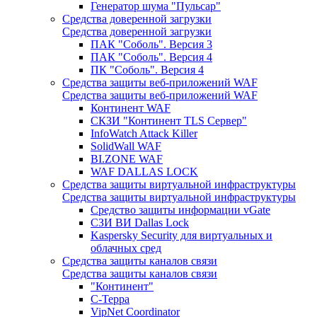
Генератор шума "Пульсар"
Средства доверенной загрузки
Средства доверенной загрузки
ПАК "Соболь". Версия 3
ПАК "Соболь". Версия 4
ПК "Соболь". Версия 4
Средства защиты веб-приложений WAF
Средства защиты веб-приложений WAF
Континент WAF
СКЗИ "Континент TLS Сервер"
InfoWatch Attack Killer
SolidWall WAF
BI.ZONE WAF
WAF DALLAS LOCK
Средства защиты виртуальной инфраструктуры
Средства защиты виртуальной инфраструктуры
Средство защиты информации vGate
СЗИ ВИ Dallas Lock
Kaspersky Security для виртуальных и
облачных сред
Средства защиты каналов связи
Средства защиты каналов связи
"Континент"
С-Терра
VipNet Coordinator