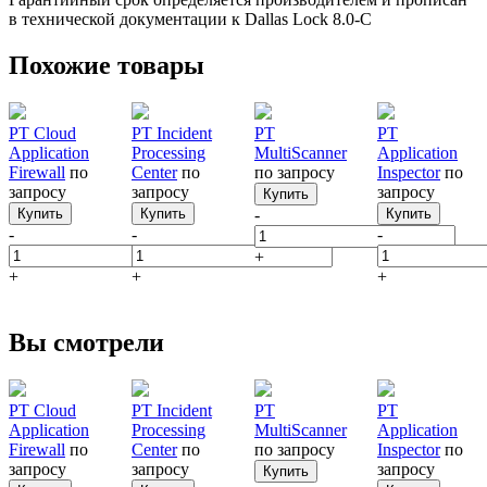
в технической документации к Dallas Lock 8.0-С
Похожие товары
PT Cloud
PT Incident
PT
PT
Application
Processing
MultiScanner
Application
Firewall
по
Center
по
по запросу
Inspector
по
запросу
запросу
запросу
Купить
Купить
Купить
-
Купить
-
-
-
+
+
+
+
Вы смотрели
PT Cloud
PT Incident
PT
PT
Application
Processing
MultiScanner
Application
Firewall
по
Center
по
по запросу
Inspector
по
запросу
запросу
запросу
Купить