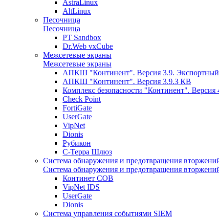
AstraLinux
AltLinux
Песочница
Песочница
PT Sandbox
Dr.Web vxCube
Межсетевые экраны
Межсетевые экраны
АПКШ "Континент". Версия 3.9. Экспортный
АПКШ "Континент". Версия 3.9.3 КВ
Комплекс безопасности "Континент". Версия 
Check Point
FortiGate
UserGate
VipNet
Dionis
Рубикон
С-Терра Шлюз
Система обнаружения и предотвращения вторжени
Система обнаружения и предотвращения вторжени
Континет СОВ
VipNet IDS
UserGate
Dionis
Система управления событиями SIEM