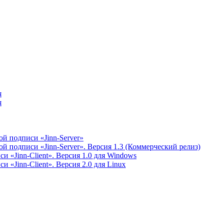
я
я
й подписи «Jinn-Server»
 подписи «Jinn-Server». Версия 1.3 (Коммерческий релиз)
 «Jinn-Client». Версия 1.0 для Windows
 «Jinn-Client». Версия 2.0 для Linux