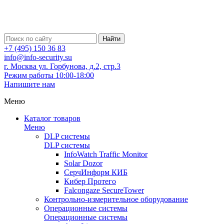
Найти
+7 (495) 150 36 83
info@info-security.su
г. Москва ул. Горбунова, д.2, стр.3
Режим работы 10:00-18:00
Напишите нам
Меню
Каталог товаров
Меню
DLP системы
DLP системы
InfoWatch Traffic Monitor
Solar Dozor
СерчИнформ КИБ
Кибер Протего
Falcongaze SecureTower
Контрольно-измерительное оборудование
Операционные системы
Операционные системы