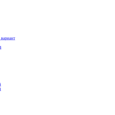
 вариант
4
й
й