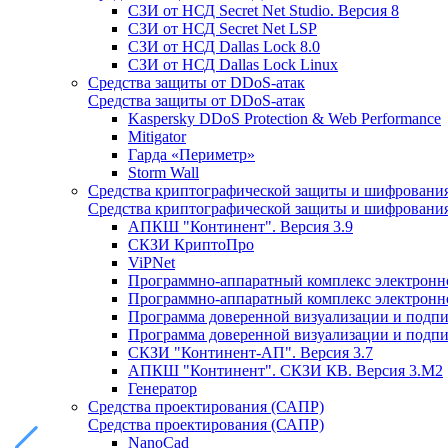
СЗИ от НСД Secret Net Studio. Версия 8
СЗИ от НСД Secret Net LSP
СЗИ от НСД Dallas Lock 8.0
СЗИ от НСД Dallas Lock Linux
Средства защиты от DDoS-атак
Средства защиты от DDoS-атак
Kaspersky DDoS Protection & Web Performance
Mitigator
Гарда «Периметр»
Storm Wall
Средства криптографической защиты и шифровани
Средства криптографической защиты и шифровани
АПКШ "Континент". Версия 3.9
СКЗИ КриптоПро
ViPNet
Программно-аппаратный комплекс электронно
Программно-аппаратный комплекс электронной
Программа доверенной визуализации и подписи
Программа доверенной визуализации и подписи
СКЗИ "Континент-АП". Версия 3.7
АПКШ "Континент". СКЗИ КВ. Версия 3.М2
Генератор
Средства проектирования (САПР)
Средства проектирования (САПР)
NanoCad