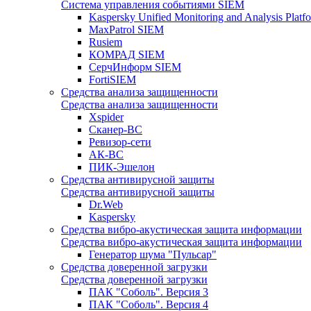
Система управления событиями SIEM
Kaspersky Unified Monitoring and Analysis Pla
MaxPatrol SIEM
Rusiem
КОМРАД SIEM
СерчИнформ SIEM
FortiSIEM
Средства анализа защищенности
Средства анализа защищенности
Xspider
Сканер-ВС
Ревизор-сети
АК-ВС
ПИК-Эшелон
Средства антивирусной защиты
Средства антивирусной защиты
Dr.Web
Kaspersky
Средства вибро-акустическая защита информации
Средства вибро-акустическая защита информации
Генератор шума "Пульсар"
Средства доверенной загрузки
Средства доверенной загрузки
ПАК "Соболь". Версия 3
ПАК "Соболь". Версия 4