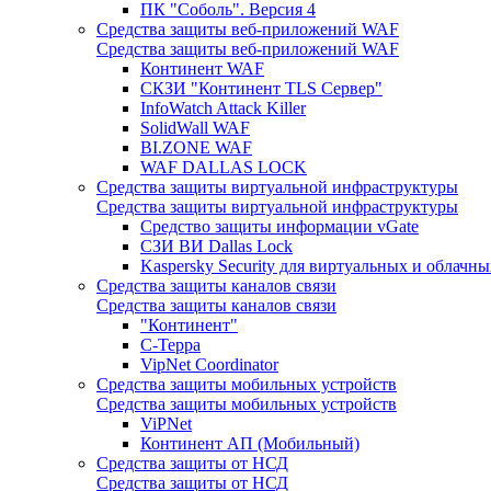
ПК "Соболь". Версия 4
Средства защиты веб-приложений WAF
Средства защиты веб-приложений WAF
Континент WAF
СКЗИ "Континент TLS Сервер"
InfoWatch Attack Killer
SolidWall WAF
BI.ZONE WAF
WAF DALLAS LOCK
Средства защиты виртуальной инфраструктуры
Средства защиты виртуальной инфраструктуры
Средство защиты информации vGate
СЗИ ВИ Dallas Lock
Kaspersky Security для виртуальных и облачны
Средства защиты каналов связи
Средства защиты каналов связи
"Континент"
С-Терра
VipNet Coordinator
Средства защиты мобильных устройств
Средства защиты мобильных устройств
ViPNet
Континент АП (Мобильный)
Средства защиты от НСД
Средства защиты от НСД