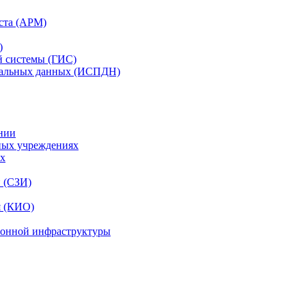
ста (АРМ)
)
й системы (ГИС)
нальных данных (ИСПДН)
нии
ных учреждениях
ях
и (СЗИ)
я (КИО)
ионной инфраструктуры