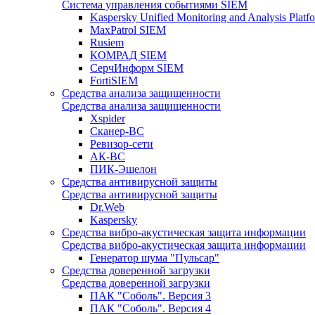
Система управления событиями SIEM
Kaspersky Unified Monitoring and Analysis Pla
MaxPatrol SIEM
Rusiem
КОМРАД SIEM
СерчИнформ SIEM
FortiSIEM
Средства анализа защищенности
Средства анализа защищенности
Xspider
Сканер-ВС
Ревизор-сети
АК-ВС
ПИК-Эшелон
Средства антивирусной защиты
Средства антивирусной защиты
Dr.Web
Kaspersky
Средства вибро-акустическая защита информации
Средства вибро-акустическая защита информации
Генератор шума "Пульсар"
Средства доверенной загрузки
Средства доверенной загрузки
ПАК "Соболь". Версия 3
ПАК "Соболь". Версия 4