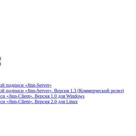
я
я
й подписи «Jinn-Server»
 подписи «Jinn-Server». Версия 1.3 (Коммерческий релиз)
 «Jinn-Client». Версия 1.0 для Windows
 «Jinn-Client». Версия 2.0 для Linux