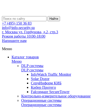
Найти
+7 (495) 150 36 83
info@info-security.su
г. Москва ул. Горбунова, д.2, стр.3
Режим работы 10:00-18:00
Напишите нам
Меню
Каталог товаров
Меню
DLP системы
DLP системы
InfoWatch Traffic Monitor
Solar Dozor
СерчИнформ КИБ
Кибер Протего
Falcongaze SecureTower
Контрольно-измерительное оборудование
Операционные системы
Операционные системы