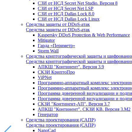
СЗИ от НСД Secret Net Studio. Версия 8
СЗИ от НСД Secret Net LSP
СЗИ от НСД Dallas Lock 8.0
СЗИ от НСД Dallas Lock Linux
Средства защиты от DDoS-атак
Средства защиты от DDoS-атак
Kaspersky DDoS Protection & Web Performance
Mitigator
Гарда «Периметр»
Storm Wall
Средства криптографической защиты и шифровани
Средства криптографической защиты и шифровани
АПКШ "Континент". Версия 3.9
СКЗИ КриптоПро
ViPNet
Программно-аппаратный комплекс электронно
Программно-аппаратный комплекс электронной
Программа доверенной визуализации и подписи
Программа доверенной визуализации и подписи
СКЗИ "Континент-АП". Версия 3.7
АПКШ "Континент". СКЗИ КВ. Версия 3.М2
Генератор
Средства проектирования (САПР)
Средства проектирования (САПР)
NanoCad