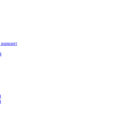
 вариант
4
й
й