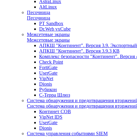
AstraLinux
AltLinux
Песочница
Песочница
PT Sandbox
Dr.Web vxCube
Межсетевые экраны
Межсетевые экраны
АПКШ "Континент". Версия 3.9. Экспортный
АПКШ "Континент". Версия 3.9.3 КВ
Комплекс безопасности "Континент". Версия 
Check Point
FortiGate
UserGate
VipNet
Dionis
Рубикон
С-Терра Шлюз
Система обнаружения и предотвращения вторжени
Система обнаружения и предотвращения вторжени
Континет СОВ
VipNet IDS
UserGate
Dionis
Система управления событиями SIEM