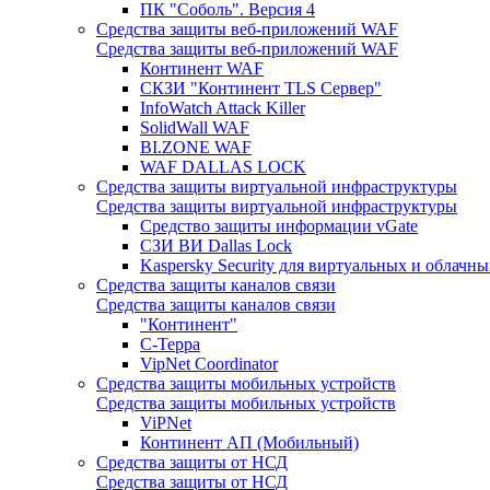
ПК "Соболь". Версия 4
Средства защиты веб-приложений WAF
Средства защиты веб-приложений WAF
Континент WAF
СКЗИ "Континент TLS Сервер"
InfoWatch Attack Killer
SolidWall WAF
BI.ZONE WAF
WAF DALLAS LOCK
Средства защиты виртуальной инфраструктуры
Средства защиты виртуальной инфраструктуры
Средство защиты информации vGate
СЗИ ВИ Dallas Lock
Kaspersky Security для виртуальных и облачны
Средства защиты каналов связи
Средства защиты каналов связи
"Континент"
С-Терра
VipNet Coordinator
Средства защиты мобильных устройств
Средства защиты мобильных устройств
ViPNet
Континент АП (Мобильный)
Средства защиты от НСД
Средства защиты от НСД