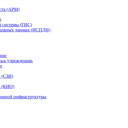
ста (АРМ)
)
й системы (ГИС)
нальных данных (ИСПДН)
нии
ных учреждениях
ях
и (СЗИ)
я (КИО)
ионной инфраструктуры