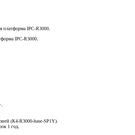
ая платформа IPC-R3000.
тформа IPC-R3000.
+.
зией (К4-R3000-base-SP1Y).
ок 1 год.