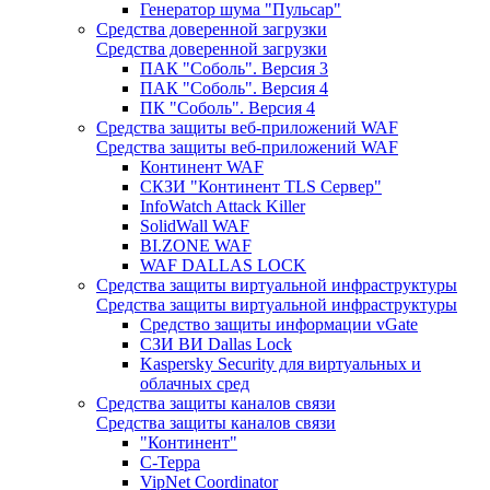
Генератор шума "Пульсар"
Средства доверенной загрузки
Средства доверенной загрузки
ПАК "Соболь". Версия 3
ПАК "Соболь". Версия 4
ПК "Соболь". Версия 4
Средства защиты веб-приложений WAF
Средства защиты веб-приложений WAF
Континент WAF
СКЗИ "Континент TLS Сервер"
InfoWatch Attack Killer
SolidWall WAF
BI.ZONE WAF
WAF DALLAS LOCK
Средства защиты виртуальной инфраструктуры
Средства защиты виртуальной инфраструктуры
Средство защиты информации vGate
СЗИ ВИ Dallas Lock
Kaspersky Security для виртуальных и
облачных сред
Средства защиты каналов связи
Средства защиты каналов связи
"Континент"
С-Терра
VipNet Coordinator