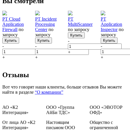
Вы смотрели
PT Cloud
PT Incident
PT
PT
Application
Processing
MultiScanner
Application
Firewall
по
Center
по
по запросу
Inspector
по
запросу
запросу
запросу
Купить
Купить
Купить
-
Купить
-
-
-
+
+
+
+
Отзывы
Вот что говорят наши клиенты, больше отзывов Вы можете
найти в разделе
“О компании”
АО «К2
ООО «Группа
ООО «ЭВОТОР
Интеграция»
АйБи ТДС»
ОФД»
От лица АО «К2
Настоящим
Общество с
Интеграция»
письмом ООО
ограниченной