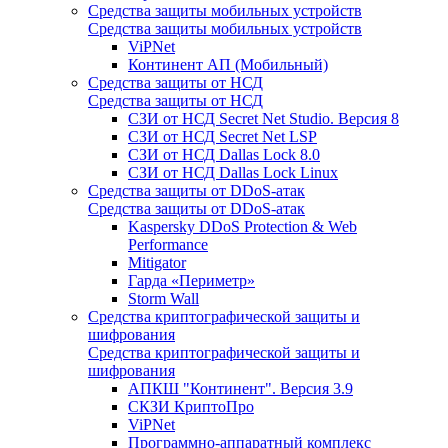
Средства защиты мобильных устройств
Средства защиты мобильных устройств
ViPNet
Континент АП (Мобильный)
Средства защиты от НСД
Средства защиты от НСД
СЗИ от НСД Secret Net Studio. Версия 8
СЗИ от НСД Secret Net LSP
СЗИ от НСД Dallas Lock 8.0
СЗИ от НСД Dallas Lock Linux
Средства защиты от DDoS-атак
Средства защиты от DDoS-атак
Kaspersky DDoS Protection & Web
Performance
Mitigator
Гарда «Периметр»
Storm Wall
Средства криптографической защиты и
шифрования
Средства криптографической защиты и
шифрования
АПКШ "Континент". Версия 3.9
СКЗИ КриптоПро
ViPNet
Программно-аппаратный комплекс