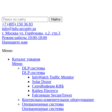
Найти
+7 (495) 150 36 83
info@info-security.su
г. Москва ул. Горбунова, д.2, стр.3
Режим работы 10:00-18:00
Напишите нам
Меню
Каталог товаров
Меню
DLP системы
DLP системы
InfoWatch Traffic Monitor
Solar Dozor
СерчИнформ КИБ
Кибер Протего
Falcongaze SecureTower
Контрольно-измерительное оборудование
Операционные системы
Операционные системы