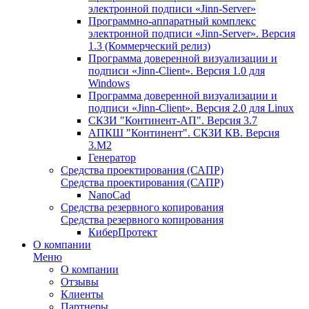
электронной подписи «Jinn-Server»
Программно-аппаратный комплекс
электронной подписи «Jinn-Server». Версия
1.3 (Коммерческий релиз)
Программа доверенной визуализации и
подписи «Jinn-Client». Версия 1.0 для
Windows
Программа доверенной визуализации и
подписи «Jinn-Client». Версия 2.0 для Linux
СКЗИ "Континент-АП". Версия 3.7
АПКШ "Континент". СКЗИ КВ. Версия
3.М2
Генератор
Средства проектирования (САПР)
Средства проектирования (САПР)
NanoCad
Средства резервного копирования
Средства резервного копирования
КиберПротект
О компании
Меню
О компании
Отзывы
Клиенты
Партнеры