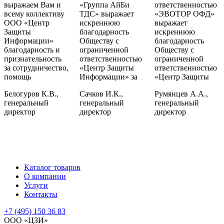
выражаем Вам и
«Группа АйБи
ответственностью
всему коллективу
ТДС» выражает
«ЭВОТОР ОФД»
ООО «Центр
искреннюю
выражает
Защиты
благодарность
искреннюю
Информации»
Обществу с
благодарность
благодарность и
ограниченной
Обществу с
признательность
ответственностью
ограниченной
за сотрудничество,
«Центр Защиты
ответственностью
помощь
Информации» за
«Центр Защиты
Белогуров К.В.,
Сачков И.К.,
Румянцев А.А.,
генеральный
генеральный
генеральный
директор
директор
директор
Каталог товаров
О компании
Услуги
Контакты
+7 (495) 150 36 83
ООО «ЦЗИ»