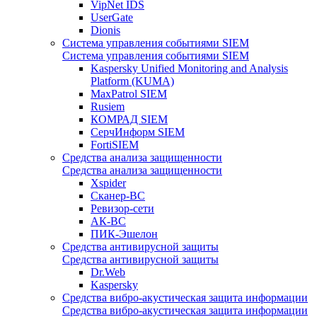
VipNet IDS
UserGate
Dionis
Система управления событиями SIEM
Система управления событиями SIEM
Kaspersky Unified Monitoring and Analysis
Platform (KUMA)
MaxPatrol SIEM
Rusiem
КОМРАД SIEM
СерчИнформ SIEM
FortiSIEM
Средства анализа защищенности
Средства анализа защищенности
Xspider
Сканер-ВС
Ревизор-сети
АК-ВС
ПИК-Эшелон
Средства антивирусной защиты
Средства антивирусной защиты
Dr.Web
Kaspersky
Средства вибро-акустическая защита информации
Средства вибро-акустическая защита информации