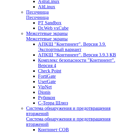
AstraLinux
AltLinux
Песочница
Песочница
PT Sandbox
Dr.Web vxCube
Межсетевые экраны
Межсетевые экраны
АПКШ "Континент". Версия 3.9.
Экспортный вариант
АПКШ "Континент". Версия 3.9.3 КВ
Комплекс безопасности "Континент".
Версия 4
Check Point
FortiGate
UserGate
VipNet
Dionis
Рубикон
С-Терра Шлюз
Система обнаружения и предотвращения
вторжений
Система обнаружения и предотвращения
вторжений
Континет СОВ