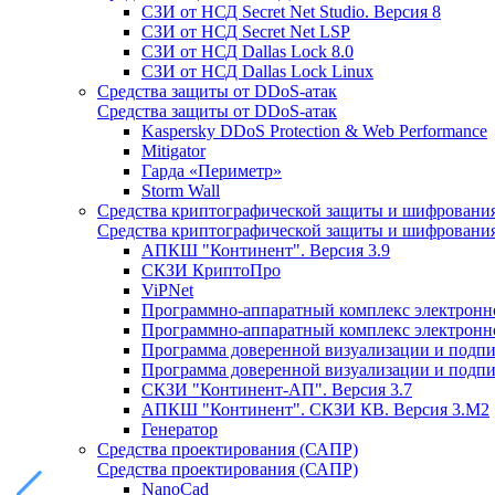
СЗИ от НСД Secret Net Studio. Версия 8
СЗИ от НСД Secret Net LSP
СЗИ от НСД Dallas Lock 8.0
СЗИ от НСД Dallas Lock Linux
Средства защиты от DDoS-атак
Средства защиты от DDoS-атак
Kaspersky DDoS Protection & Web Performance
Mitigator
Гарда «Периметр»
Storm Wall
Средства криптографической защиты и шифровани
Средства криптографической защиты и шифровани
АПКШ "Континент". Версия 3.9
СКЗИ КриптоПро
ViPNet
Программно-аппаратный комплекс электронно
Программно-аппаратный комплекс электронной
Программа доверенной визуализации и подписи
Программа доверенной визуализации и подписи
СКЗИ "Континент-АП". Версия 3.7
АПКШ "Континент". СКЗИ КВ. Версия 3.М2
Генератор
Средства проектирования (САПР)
Средства проектирования (САПР)
NanoCad