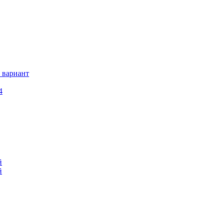
 вариант
4
й
й