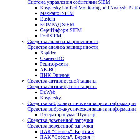
Система управления событиями SIEM
Kaspersky Unified Monitoring and Analysis Pla
MaxPatrol SIEM
Rusiem
КОМРАД SIEM
СерчИнформ SIEM
FortiSIEM
Средства анализа защищенности
Средства анализа защищенности
Xspider
Сканер-ВС
Ревизор-сети
АК-ВС
ПИК-Эшелон
Средства антивирусной защиты
Средства антивирусной защиты
Dr.Web
Kaspersky
Средства вибро-акустическая защита информации
Средства вибро-акустическая защита информации
Генератор шума "Пульсар"
Средства доверенной загрузки
Средства доверенной загрузки
ПАК "Соболь". Версия 3
ПАК "Соболь". Версия 4