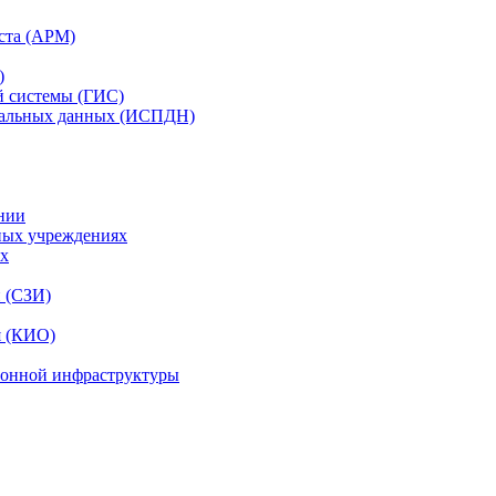
ста (АРМ)
)
й системы (ГИС)
нальных данных (ИСПДН)
нии
ных учреждениях
ях
и (СЗИ)
я (КИО)
ионной инфраструктуры