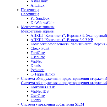
AstraLinux
AltLinux
Песочница
Песочница
PT Sandbox
Dr.Web vxCube
Межсетевые экраны
Межсетевые экраны
АПКШ "Континент". Версия 3.9. Экспортный
АПКШ "Континент". Версия 3.9.3 КВ
Комплекс безопасности "Континент". Версия 
Check Point
FortiGate
UserGate
VipNet
Dionis
Рубикон
С-Терра Шлюз
Система обнаружения и предотвращения вторжени
Система обнаружения и предотвращения вторжени
Континет СОВ
VipNet IDS
UserGate
Dionis
Система управления событиями SIEM