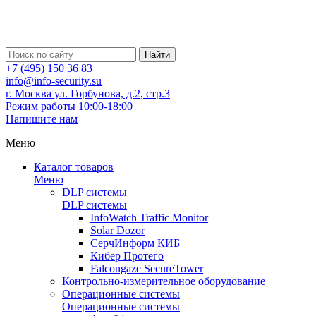
Найти
+7 (495) 150 36 83
info@info-security.su
г. Москва ул. Горбунова, д.2, стр.3
Режим работы 10:00-18:00
Напишите нам
Меню
Каталог товаров
Меню
DLP системы
DLP системы
InfoWatch Traffic Monitor
Solar Dozor
СерчИнформ КИБ
Кибер Протего
Falcongaze SecureTower
Контрольно-измерительное оборудование
Операционные системы
Операционные системы