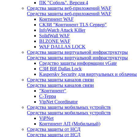
ПК "Соболь". Версия 4
Средства защиты веб-приложений WAF
Средства защиты веб-приложений WAF
Континент WAF
СКЗИ "Континент TLS Сервер"
InfoWatch Attack Killer
SolidWall WAF
BI.ZONE WAF
WAF DALLAS LOCK
Средства защиты виртуальной инфраструктуры
Средства защиты виртуальной инфраструктуры
Средство защиты информации vGate
СЗИ ВИ Dallas Lock
Kaspersky Security для виртуальных и облачны
Средства защиты каналов связи
Средства защиты каналов связи
"Континент"
С-Терра
VipNet Coordinator
Средства защиты мобильных устройств
Средства защиты мобильных устройств
ViPNet
Континент АП (Мобильный)
Средства защиты от НСД
Средства защиты от НСД