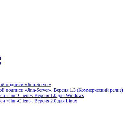
я
я
й подписи «Jinn-Server»
 подписи «Jinn-Server». Версия 1.3 (Коммерческий релиз)
 «Jinn-Client». Версия 1.0 для Windows
 «Jinn-Client». Версия 2.0 для Linux