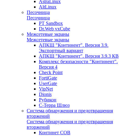
AstraLinux
AltLinux
Песочница
Песочница
PT Sandbox
Dr.Web vxCube
Межсетевые экраны
Межсетевые экраны
АПКШ "Континент". Версия 3.9.
Экспортный вариант
АПКШ "Континент". Версия 3.9.3 КВ
Комплекс безопасности "Континент".
Версия 4
Check Point
FortiGate
UserGate
VipNet
Dionis
Рубикон
С-Терра Шлюз
Система обнаружения и предотвращения
вторжений
Система обнаружения и предотвращения
вторжений
Континет СОВ