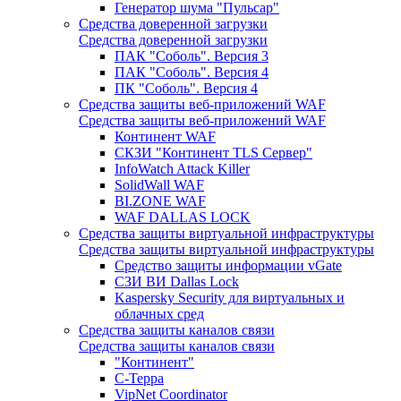
Генератор шума "Пульсар"
Средства доверенной загрузки
Средства доверенной загрузки
ПАК "Соболь". Версия 3
ПАК "Соболь". Версия 4
ПК "Соболь". Версия 4
Средства защиты веб-приложений WAF
Средства защиты веб-приложений WAF
Континент WAF
СКЗИ "Континент TLS Сервер"
InfoWatch Attack Killer
SolidWall WAF
BI.ZONE WAF
WAF DALLAS LOCK
Средства защиты виртуальной инфраструктуры
Средства защиты виртуальной инфраструктуры
Средство защиты информации vGate
СЗИ ВИ Dallas Lock
Kaspersky Security для виртуальных и
облачных сред
Средства защиты каналов связи
Средства защиты каналов связи
"Континент"
С-Терра
VipNet Coordinator