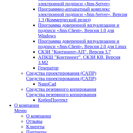
электронной подписи «Jinn-Server»
Программно-аппаратный комплекс
электронной подписи «Jinn-Server». Версия
1.3 (Коммерческий релиз)
Программа доверенной визуализации и
подписи «Jinn-Client». Версия 1.0 для
Windows
Программа доверенной визуализации и
подписи «Jinn-Client». Версия 2.0 для Linux
СКЗИ "Континент-АП". Версия 3.7
АПКШ "Континент". СКЗИ КВ. Версия
3.М2
Генератор
Средства проектирования (САПР)
Средства проектирования (САПР)
NanoCad
Средства резервного копирования
Средства резервного копирования
КиберПротект
О компании
Меню
О компании
Отзывы
Клиенты
Партнеры