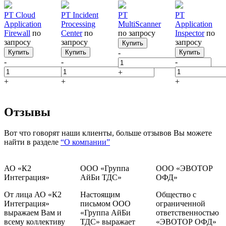
PT Cloud
PT Incident
PT
PT
Application
Processing
MultiScanner
Application
Firewall
по
Center
по
по запросу
Inspector
по
запросу
запросу
запросу
Купить
Купить
Купить
-
Купить
-
-
-
+
+
+
+
Отзывы
Вот что говорят наши клиенты, больше отзывов Вы можете
найти в разделе
“О компании”
АО «К2
ООО «Группа
ООО «ЭВОТОР
Интеграция»
АйБи ТДС»
ОФД»
От лица АО «К2
Настоящим
Общество с
Интеграция»
письмом ООО
ограниченной
выражаем Вам и
«Группа АйБи
ответственностью
всему коллективу
ТДС» выражает
«ЭВОТОР ОФД»