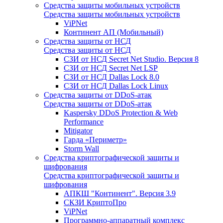
Средства защиты мобильных устройств
Средства защиты мобильных устройств
ViPNet
Континент АП (Мобильный)
Средства защиты от НСД
Средства защиты от НСД
СЗИ от НСД Secret Net Studio. Версия 8
СЗИ от НСД Secret Net LSP
СЗИ от НСД Dallas Lock 8.0
СЗИ от НСД Dallas Lock Linux
Средства защиты от DDoS-атак
Средства защиты от DDoS-атак
Kaspersky DDoS Protection & Web
Performance
Mitigator
Гарда «Периметр»
Storm Wall
Средства криптографической защиты и
шифрования
Средства криптографической защиты и
шифрования
АПКШ "Континент". Версия 3.9
СКЗИ КриптоПро
ViPNet
Программно-аппаратный комплекс