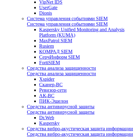
VipNet IDS
UserGate
Dionis
Система управления событиями SIEM
Система управления событиями SIEM
Kaspersky Unified Monitoring and Analysis
Platform (KUMA)
MaxPatrol SIEM
Rusiem
КОМРАД SIEM
СерчИнформ SIEM
FortiSIEM
Средства анализа защищенности
Средства анализа защищенности
Xspider
Сканер-ВС
Ревизор-сети
АК-ВС
ПИК-Эшелон
Средства антивирусной защиты
Средства антивирусной защиты
Dr.Web
Kaspersky
Средства вибро-акустическая защита информации
Средства вибро-акустическая защита информации