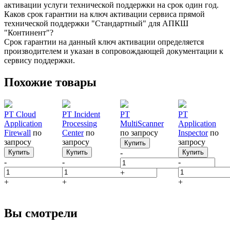
активации услуги технической поддержки на срок один год.
Каков срок гарантии на ключ активации сервиса прямой
технической поддержки "Стандартный" для АПКШ
"Континент"?
Срок гарантии на данный ключ активации определяется
производителем и указан в сопровождающей документации к
сервису поддержки.
Похожие товары
PT Cloud
PT Incident
PT
PT
Application
Processing
MultiScanner
Application
Firewall
по
Center
по
по запросу
Inspector
по
запросу
запросу
запросу
Купить
Купить
Купить
-
Купить
-
-
-
+
+
+
+
Вы смотрели