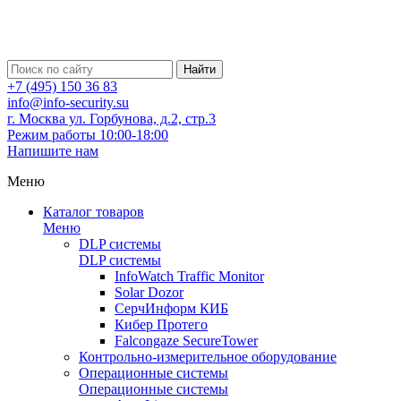
Найти
+7 (495) 150 36 83
info@info-security.su
г. Москва ул. Горбунова, д.2, стр.3
Режим работы 10:00-18:00
Напишите нам
Меню
Каталог товаров
Меню
DLP системы
DLP системы
InfoWatch Traffic Monitor
Solar Dozor
СерчИнформ КИБ
Кибер Протего
Falcongaze SecureTower
Контрольно-измерительное оборудование
Операционные системы
Операционные системы