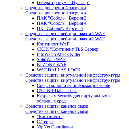
Генератор шума "Пульсар"
Средства доверенной загрузки
Средства доверенной загрузки
ПАК "Соболь". Версия 3
ПАК "Соболь". Версия 4
ПК "Соболь". Версия 4
Средства защиты веб-приложений WAF
Средства защиты веб-приложений WAF
Континент WAF
СКЗИ "Континент TLS Сервер"
InfoWatch Attack Killer
SolidWall WAF
BI.ZONE WAF
WAF DALLAS LOCK
Средства защиты виртуальной инфраструктуры
Средства защиты виртуальной инфраструктуры
Средство защиты информации vGate
СЗИ ВИ Dallas Lock
Kaspersky Security для виртуальных и
облачных сред
Средства защиты каналов связи
Средства защиты каналов связи
"Континент"
С-Терра
VipNet Coordinator