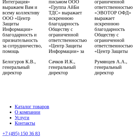
Интеграция»
письмом ООО
ограниченной
выражаем Вам и
«Группа АйБи
ответственностью
всему коллективу
ТДС» выражает
«ЭВОТОР ОФД»
ООО «Центр
искреннюю
выражает
Защиты
благодарность
искреннюю
Информации»
Обществу с
благодарность
благодарность и
ограниченной
Обществу с
признательность
ответственностью
ограниченной
за сотрудничество,
«Центр Защиты
ответственностью
помощь
Информации» за
«Центр Защиты
Белогуров К.В.,
Сачков И.К.,
Румянцев А.А.,
генеральный
генеральный
генеральный
директор
директор
директор
Каталог товаров
О компании
Услуги
Контакты
+7 (495) 150 36 83