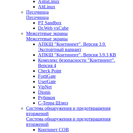
AstraLinux
AltLinux
Песочница
Песочница
PT Sandbox
Dr.Web vxCube
Межсетевые экраны
Межсетевые экраны
АПКШ "Континент". Версия 3.9.
Экспортный вариант
АПКШ "Континент". Версия 3.9.3 КВ
Комплекс безопасности "Континент".
Версия 4
Check Point
FortiGate
UserGate
VipNet
Dionis
Рубикон
С-Терра Шлюз
Система обнаружения и предотвращения
вторжений
Система обнаружения и предотвращения
вторжений
Континет СОВ