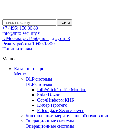
Найти
+7 (495) 150 36 83
info@info-security.su
г. Москва ул. Горбунова, д.2, стр.3
Режим работы 10:00-18:00
Напишите нам
Меню
Каталог товаров
Меню
DLP системы
DLP системы
InfoWatch Traffic Monitor
Solar Dozor
СерчИнформ КИБ
Кибер Протего
Falcongaze SecureTower
Контрольно-измерительное оборудование
Операционные системы
Операционные системы