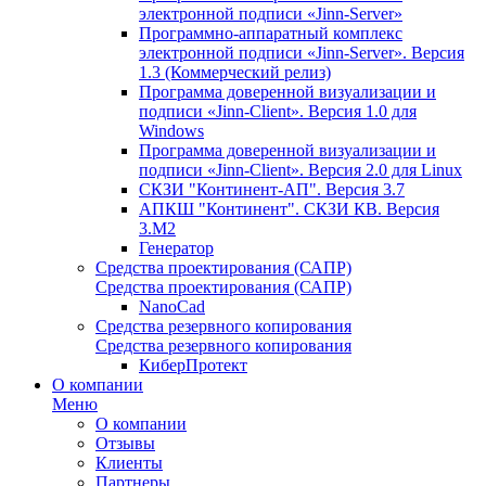
электронной подписи «Jinn-Server»
Программно-аппаратный комплекс
электронной подписи «Jinn-Server». Версия
1.3 (Коммерческий релиз)
Программа доверенной визуализации и
подписи «Jinn-Client». Версия 1.0 для
Windows
Программа доверенной визуализации и
подписи «Jinn-Client». Версия 2.0 для Linux
СКЗИ "Континент-АП". Версия 3.7
АПКШ "Континент". СКЗИ КВ. Версия
3.М2
Генератор
Средства проектирования (САПР)
Средства проектирования (САПР)
NanoCad
Средства резервного копирования
Средства резервного копирования
КиберПротект
О компании
Меню
О компании
Отзывы
Клиенты
Партнеры