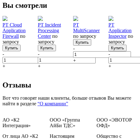
Вы смотрели
PT Cloud
PT Incident
PT
PT
Application
Processing
MultiScanner
Application
Firewall
по
Center
по
по запросу
Inspector
по
запросу
запросу
запросу
Купить
Купить
Купить
-
Купить
-
-
-
+
+
+
+
Отзывы
Вот что говорят наши клиенты, больше отзывов Вы можете
найти в разделе
“О компании”
АО «К2
ООО «Группа
ООО «ЭВОТОР
Интеграция»
АйБи ТДС»
ОФД»
От лица АО «К2
Настоящим
Общество с