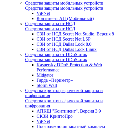
Средства защиты мобильных устройств
Средства защиты мобильных устройств
ViPNet
Континент АП (Мобильный)
Средства защиты от НСД
Средства защиты от НСД
СЗИ от НСД Secret Net Studio. Версия 8
СЗИ от НСД Secret Net LSP
СЗИ от НСД Dallas Lock 8.0
СЗИ от НСД Dallas Lock Linux
Средства защиты от DDoS-атак
Средства защиты от DDoS-атак
Kaspersky DDoS Protection & Web
Performance
Mitigator
Гарда «Периметр»
Storm Wall
Средства криптографической защиты и
шифрования
Средства криптографической защиты и
шифрования
АПКШ "Континент". Версия 3.9
СКЗИ КриптоПро
ViPNet
Программно-аппаратный комплекс