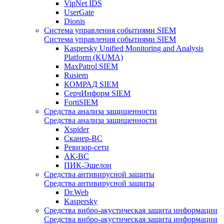
VipNet IDS
UserGate
Dionis
Система управления событиями SIEM
Система управления событиями SIEM
Kaspersky Unified Monitoring and Analysis
Platform (KUMA)
MaxPatrol SIEM
Rusiem
КОМРАД SIEM
СерчИнформ SIEM
FortiSIEM
Средства анализа защищенности
Средства анализа защищенности
Xspider
Сканер-ВС
Ревизор-сети
АК-ВС
ПИК-Эшелон
Средства антивирусной защиты
Средства антивирусной защиты
Dr.Web
Kaspersky
Средства вибро-акустическая защита информации
Средства вибро-акустическая защита информации