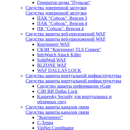
Генератор шума "Пульсар"
Средства доверенной загрузки
Средства доверенной загрузки
ПАК "Соболь". Версия 3
ПАК "Соболь". Версия 4
ПК "Соболь". Версия 4
Средства защиты веб-приложений WAF
Средства защиты веб-приложений WAF
Континент WAF
СКЗИ "Континент TLS Сервер"
InfoWatch Attack Killer
SolidWall WAF
BI.ZONE WAF
WAF DALLAS LOCK
Средства защиты виртуальной инфраструктуры
Средства защиты виртуальной инфраструктуры
Средство защиты информации vGate
СЗИ ВИ Dallas Lock
Kaspersky Security для виртуальных и
облачных сред
Средства защиты каналов связи
Средства защиты каналов связи
"Континент"
С-Терра
VipNet Coordinator