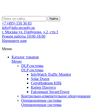
Найти
+7 (495) 150 36 83
info@info-security.su
г. Москва ул. Горбунова, д.2, стр.3
Режим работы 10:00-18:00
Напишите нам
Меню
Каталог товаров
Меню
DLP системы
DLP системы
InfoWatch Traffic Monitor
Solar Dozor
СерчИнформ КИБ
Кибер Протего
Falcongaze SecureTower
Контрольно-измерительное оборудование
Операционные системы
Операционные системы