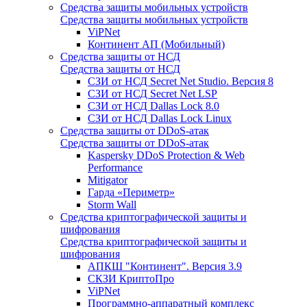
Средства защиты мобильных устройств
Средства защиты мобильных устройств
ViPNet
Континент АП (Мобильный)
Средства защиты от НСД
Средства защиты от НСД
СЗИ от НСД Secret Net Studio. Версия 8
СЗИ от НСД Secret Net LSP
СЗИ от НСД Dallas Lock 8.0
СЗИ от НСД Dallas Lock Linux
Средства защиты от DDoS-атак
Средства защиты от DDoS-атак
Kaspersky DDoS Protection & Web
Performance
Mitigator
Гарда «Периметр»
Storm Wall
Средства криптографической защиты и
шифрования
Средства криптографической защиты и
шифрования
АПКШ "Континент". Версия 3.9
СКЗИ КриптоПро
ViPNet
Программно-аппаратный комплекс