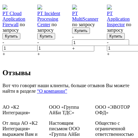
PT Cloud
PT Incident
PT
PT
Application
Processing
MultiScanner
Application
Firewall
по
Center
по
по запросу
Inspector
по
запросу
запросу
запросу
Купить
Купить
Купить
-
Купить
-
-
-
+
+
+
+
Отзывы
Вот что говорят наши клиенты, больше отзывов Вы можете
найти в разделе
“О компании”
АО «К2
ООО «Группа
ООО «ЭВОТОР
Интеграция»
АйБи ТДС»
ОФД»
От лица АО «К2
Настоящим
Общество с
Интеграция»
письмом ООО
ограниченной
выражаем Вам и
«Группа АйБи
ответственностью