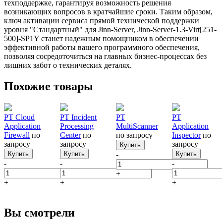
техподдержке, гарантируя возможность решения
возникающих вопросов в кратчайшие сроки. Таким образом,
ключ активации сервиса прямой технической поддержки
уровня "Стандартный" для Jinn-Server, Jinn-Server-1.3-Virt[251-
500]-SP1Y станет надежным помощником в обеспечении
эффективной работы вашего программного обеспечения,
позволяя сосредоточиться на главных бизнес-процессах без
лишних забот о технических деталях.
Похожие товары
PT Cloud
PT Incident
PT
PT
Application
Processing
MultiScanner
Application
Firewall
по
Center
по
по запросу
Inspector
по
запросу
запросу
запросу
Купить
Купить
Купить
-
Купить
-
-
-
+
+
+
+
Вы смотрели