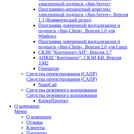
электронной подписи «Jinn-Server»
Программно-аппаратный комплекс
электронной подписи «Jinn-Server». Версия
1.3 (Коммерческий релиз)
Программа доверенной визуализации и
подписи «Jinn-Client». Версия 1.0 для
Windows
Программа доверенной визуализации и
подписи «Jinn-Client». Версия 2.0 для Linux
СКЗИ "Континент-АП". Версия 3.7
АПКШ "Континент". СКЗИ КВ. Версия
3.М2
Генератор
Средства проектирования (САПР)
Средства проектирования (САПР)
NanoCad
Средства резервного копирования
Средства резервного копирования
КиберПротект
О компании
Меню
О компании
Отзывы
Клиенты
Партнеры