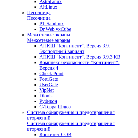
AstraLinux
AltLinux
Песочница
Песочница
PT Sandbox
Dr.Web vxCube
Межсетевые экраны
Межсетевые экраны
АПКШ "Континент". Версия 3.9.
Экспортный вариант
АПКШ "Континент". Версия 3.9.3 КВ
Комплекс безопасности "Континент".
Версия 4
Check Point
FortiGate
UserGate
VipNet
Dionis
Рубикон
С-Терра Шлюз
Система обнаружения и предотвращения
вторжений
Система обнаружения и предотвращения
вторжений
Континет СОВ