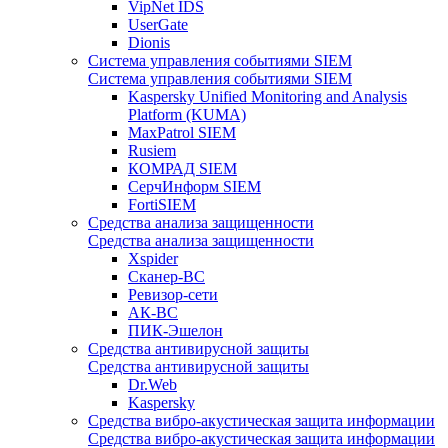
VipNet IDS
UserGate
Dionis
Система управления событиями SIEM
Система управления событиями SIEM
Kaspersky Unified Monitoring and Analysis
Platform (KUMA)
MaxPatrol SIEM
Rusiem
КОМРАД SIEM
СерчИнформ SIEM
FortiSIEM
Средства анализа защищенности
Средства анализа защищенности
Xspider
Сканер-ВС
Ревизор-сети
АК-ВС
ПИК-Эшелон
Средства антивирусной защиты
Средства антивирусной защиты
Dr.Web
Kaspersky
Средства вибро-акустическая защита информации
Средства вибро-акустическая защита информации