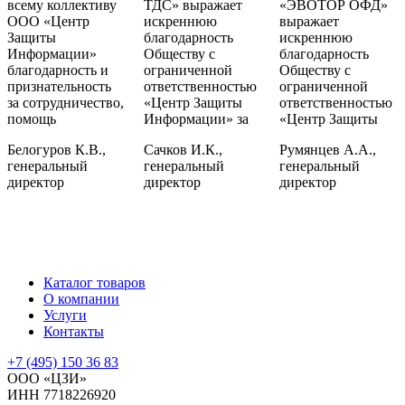
всему коллективу
ТДС» выражает
«ЭВОТОР ОФД»
ООО «Центр
искреннюю
выражает
Защиты
благодарность
искреннюю
Информации»
Обществу с
благодарность
благодарность и
ограниченной
Обществу с
признательность
ответственностью
ограниченной
за сотрудничество,
«Центр Защиты
ответственностью
помощь
Информации» за
«Центр Защиты
Белогуров К.В.,
Сачков И.К.,
Румянцев А.А.,
генеральный
генеральный
генеральный
директор
директор
директор
Каталог товаров
О компании
Услуги
Контакты
+7 (495) 150 36 83
ООО «ЦЗИ»
ИНН 7718226920