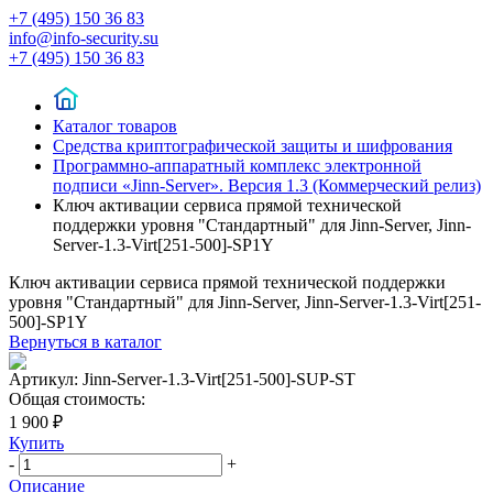
+7 (495) 150 36 83
info@info-security.su
+7 (495) 150 36 83
Каталог товаров
Средства криптографической защиты и шифрования
Программно-аппаратный комплекс электронной
подписи «Jinn-Server». Версия 1.3 (Коммерческий релиз)
Ключ активации сервиса прямой технической
поддержки уровня "Стандартный" для Jinn-Server, Jinn-
Server-1.3-Virt[251-500]-SP1Y
Ключ активации сервиса прямой технической поддержки
уровня "Стандартный" для Jinn-Server, Jinn-Server-1.3-Virt[251-
500]-SP1Y
Вернуться в каталог
Артикул:
Jinn-Server-1.3-Virt[251-500]-SUP-ST
Общая стоимость:
1 900 ₽
Купить
-
+
Описание