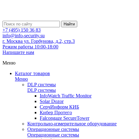
Найти
+7 (495) 150 36 83
info@info-security.su
г. Москва ул. Горбунова, д.2, стр.3
Режим работы 10:00-18:00
Напишите нам
Меню
Каталог товаров
Меню
DLP системы
DLP системы
InfoWatch Traffic Monitor
Solar Dozor
СерчИнформ КИБ
Кибер Протего
Falcongaze SecureTower
Контрольно-измерительное оборудование
Операционные системы
Операционные системы