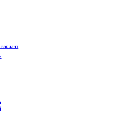
 вариант
4
й
й