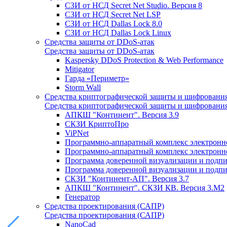
СЗИ от НСД Secret Net Studio. Версия 8
СЗИ от НСД Secret Net LSP
СЗИ от НСД Dallas Lock 8.0
СЗИ от НСД Dallas Lock Linux
Средства защиты от DDoS-атак
Средства защиты от DDoS-атак
Kaspersky DDoS Protection & Web Performance
Mitigator
Гарда «Периметр»
Storm Wall
Средства криптографической защиты и шифровани
Средства криптографической защиты и шифровани
АПКШ "Континент". Версия 3.9
СКЗИ КриптоПро
ViPNet
Программно-аппаратный комплекс электронно
Программно-аппаратный комплекс электронной
Программа доверенной визуализации и подписи
Программа доверенной визуализации и подписи
СКЗИ "Континент-АП". Версия 3.7
АПКШ "Континент". СКЗИ КВ. Версия 3.М2
Генератор
Средства проектирования (САПР)
Средства проектирования (САПР)
NanoCad