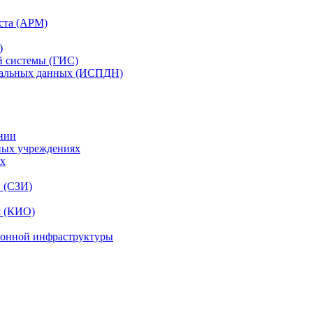
ста (АРМ)
)
й системы (ГИС)
нальных данных (ИСПДН)
нии
ных учреждениях
ях
и (СЗИ)
я (КИО)
ионной инфраструктуры