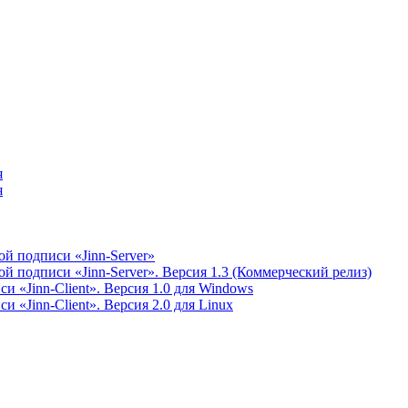
я
я
й подписи «Jinn-Server»
 подписи «Jinn-Server». Версия 1.3 (Коммерческий релиз)
 «Jinn-Client». Версия 1.0 для Windows
 «Jinn-Client». Версия 2.0 для Linux