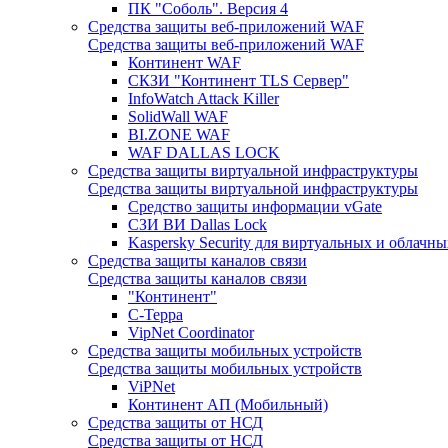
ПК "Соболь". Версия 4
Средства защиты веб-приложений WAF
Средства защиты веб-приложений WAF
Континент WAF
СКЗИ "Континент TLS Сервер"
InfoWatch Attack Killer
SolidWall WAF
BI.ZONE WAF
WAF DALLAS LOCK
Средства защиты виртуальной инфраструктуры
Средства защиты виртуальной инфраструктуры
Средство защиты информации vGate
СЗИ ВИ Dallas Lock
Kaspersky Security для виртуальных и облачны
Средства защиты каналов связи
Средства защиты каналов связи
"Континент"
С-Терра
VipNet Coordinator
Средства защиты мобильных устройств
Средства защиты мобильных устройств
ViPNet
Континент АП (Мобильный)
Средства защиты от НСД
Средства защиты от НСД