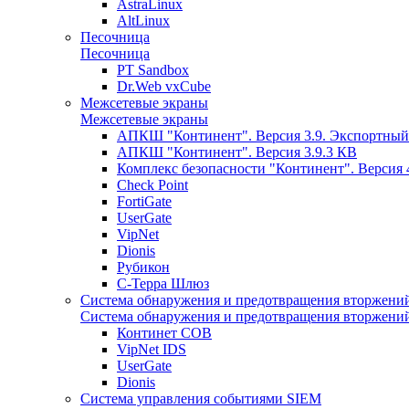
AstraLinux
AltLinux
Песочница
Песочница
PT Sandbox
Dr.Web vxCube
Межсетевые экраны
Межсетевые экраны
АПКШ "Континент". Версия 3.9. Экспортный
АПКШ "Континент". Версия 3.9.3 КВ
Комплекс безопасности "Континент". Версия 
Check Point
FortiGate
UserGate
VipNet
Dionis
Рубикон
С-Терра Шлюз
Система обнаружения и предотвращения вторжени
Система обнаружения и предотвращения вторжени
Континет СОВ
VipNet IDS
UserGate
Dionis
Система управления событиями SIEM