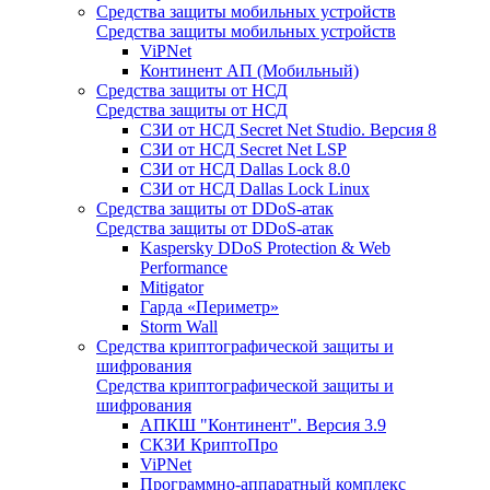
Средства защиты мобильных устройств
Средства защиты мобильных устройств
ViPNet
Континент АП (Мобильный)
Средства защиты от НСД
Средства защиты от НСД
СЗИ от НСД Secret Net Studio. Версия 8
СЗИ от НСД Secret Net LSP
СЗИ от НСД Dallas Lock 8.0
СЗИ от НСД Dallas Lock Linux
Средства защиты от DDoS-атак
Средства защиты от DDoS-атак
Kaspersky DDoS Protection & Web
Performance
Mitigator
Гарда «Периметр»
Storm Wall
Средства криптографической защиты и
шифрования
Средства криптографической защиты и
шифрования
АПКШ "Континент". Версия 3.9
СКЗИ КриптоПро
ViPNet
Программно-аппаратный комплекс