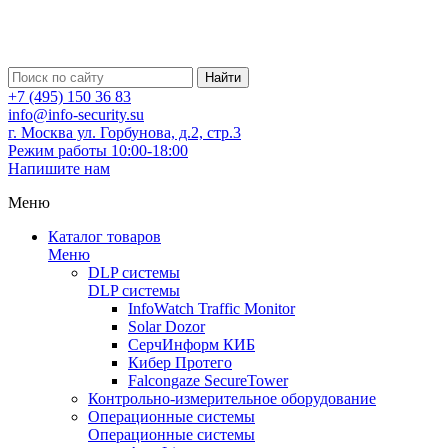
Найти
+7 (495) 150 36 83
info@info-security.su
г. Москва ул. Горбунова, д.2, стр.3
Режим работы 10:00-18:00
Напишите нам
Меню
Каталог товаров
Меню
DLP системы
DLP системы
InfoWatch Traffic Monitor
Solar Dozor
СерчИнформ КИБ
Кибер Протего
Falcongaze SecureTower
Контрольно-измерительное оборудование
Операционные системы
Операционные системы