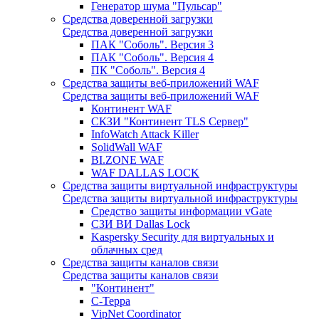
Генератор шума "Пульсар"
Средства доверенной загрузки
Средства доверенной загрузки
ПАК "Соболь". Версия 3
ПАК "Соболь". Версия 4
ПК "Соболь". Версия 4
Средства защиты веб-приложений WAF
Средства защиты веб-приложений WAF
Континент WAF
СКЗИ "Континент TLS Сервер"
InfoWatch Attack Killer
SolidWall WAF
BI.ZONE WAF
WAF DALLAS LOCK
Средства защиты виртуальной инфраструктуры
Средства защиты виртуальной инфраструктуры
Средство защиты информации vGate
СЗИ ВИ Dallas Lock
Kaspersky Security для виртуальных и
облачных сред
Средства защиты каналов связи
Средства защиты каналов связи
"Континент"
С-Терра
VipNet Coordinator