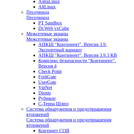
AstraLinux
AltLinux
Песочница
Песочница
PT Sandbox
Dr.Web vxCube
Межсетевые экраны
Межсетевые экраны
АПКШ "Континент". Версия 3.9.
Экспортный вариант
АПКШ "Континент". Версия 3.9.3 КВ
Комплекс безопасности "Континент".
Версия 4
Check Point
FortiGate
UserGate
VipNet
Dionis
Рубикон
С-Терра Шлюз
Система обнаружения и предотвращения
вторжений
Система обнаружения и предотвращения
вторжений
Континет СОВ