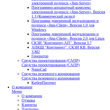
электронной подписи «Jinn-Server»
Программно-аппаратный комплекс
электронной подписи «Jinn-Server». Версия
1.3 (Коммерческий релиз)
Программа доверенной визуализации и
подписи «Jinn-Client». Версия 1.0 для
Windows
Программа доверенной визуализации и
подписи «Jinn-Client». Версия 2.0 для Linux
СКЗИ "Континент-АП". Версия 3.7
АПКШ "Континент". СКЗИ КВ. Версия
3.М2
Генератор
Средства проектирования (САПР)
Средства проектирования (САПР)
NanoCad
Средства резервного копирования
Средства резервного копирования
КиберПротект
О компании
Меню
О компании
Отзывы
Клиенты
Партнеры