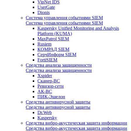
VipNet IDS
UserGate
Dionis
Система управления событиями SIEM
Система управления событиями SIEM
Kaspersky Unified Monitoring and Analysis
Platform (KUMA)
MaxPatrol SIEM
Rusiem
КОМРАД SIEM
СерчИнформ SIEM
FortiSIEM
Средства анализа защищенности
Средства анализа защищенности
Xspider
Сканер-ВС
Ревизор-сети
АК-ВС
ПИК-Эшелон
Средства антивирусной защиты
Средства антивирусной защиты
Dr.Web
Kaspersky
Средства вибро-акустическая защита информации
Средства вибро-акустическая защита информации