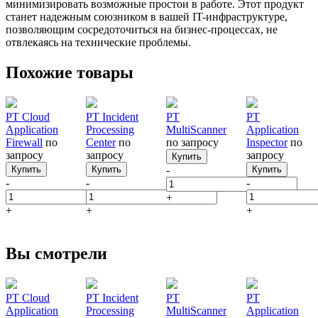
минимизировать возможные простои в работе. Этот продукт
станет надежным союзником в вашей IT-инфраструктуре,
позволяющим сосредоточиться на бизнес-процессах, не
отвлекаясь на технические проблемы.
Похожие товары
PT Cloud
PT Incident
PT
PT
Application
Processing
MultiScanner
Application
Firewall
по
Center
по
по запросу
Inspector
по
запросу
запросу
запросу
Купить
Купить
Купить
-
Купить
-
-
-
+
+
+
+
Вы смотрели
PT Cloud
PT Incident
PT
PT
Application
Processing
MultiScanner
Application