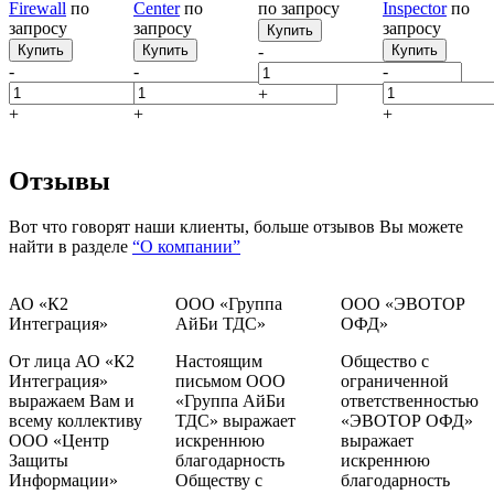
Firewall
по
Center
по
по запросу
Inspector
по
запросу
запросу
запросу
Купить
Купить
Купить
-
Купить
-
-
-
+
+
+
+
Отзывы
Вот что говорят наши клиенты, больше отзывов Вы можете
найти в разделе
“О компании”
АО «К2
ООО «Группа
ООО «ЭВОТОР
Интеграция»
АйБи ТДС»
ОФД»
От лица АО «К2
Настоящим
Общество с
Интеграция»
письмом ООО
ограниченной
выражаем Вам и
«Группа АйБи
ответственностью
всему коллективу
ТДС» выражает
«ЭВОТОР ОФД»
ООО «Центр
искреннюю
выражает
Защиты
благодарность
искреннюю
Информации»
Обществу с
благодарность