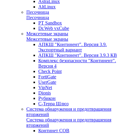
AstraLinux
AltLinux
Песочница
Песочница
PT Sandbox
Dr.Web vxCube
Межсетевые экраны
Межсетевые экраны
АПКШ "Континент". Версия 3.9.
Экспортный вариант
АПКШ "Континент". Версия 3.9.3 КВ
Комплекс безопасности "Континент".
Версия 4
Check Point
FortiGate
UserGate
VipNet
Dionis
Рубикон
С-Терра Шлюз
Система обнаружения и предотвращения
вторжений
Система обнаружения и предотвращения
вторжений
Континет СОВ