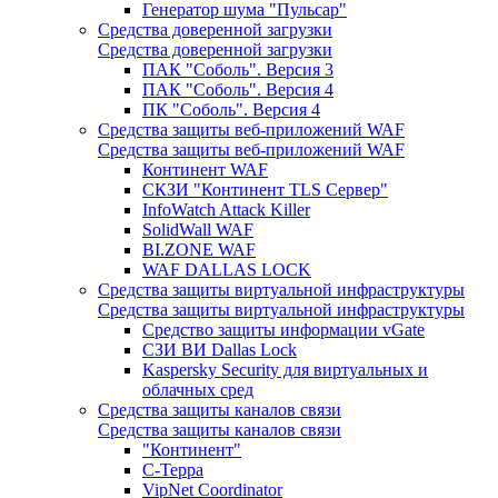
Генератор шума "Пульсар"
Средства доверенной загрузки
Средства доверенной загрузки
ПАК "Соболь". Версия 3
ПАК "Соболь". Версия 4
ПК "Соболь". Версия 4
Средства защиты веб-приложений WAF
Средства защиты веб-приложений WAF
Континент WAF
СКЗИ "Континент TLS Сервер"
InfoWatch Attack Killer
SolidWall WAF
BI.ZONE WAF
WAF DALLAS LOCK
Средства защиты виртуальной инфраструктуры
Средства защиты виртуальной инфраструктуры
Средство защиты информации vGate
СЗИ ВИ Dallas Lock
Kaspersky Security для виртуальных и
облачных сред
Средства защиты каналов связи
Средства защиты каналов связи
"Континент"
С-Терра
VipNet Coordinator