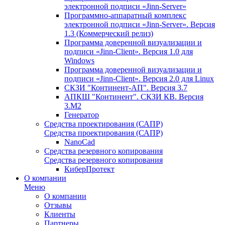
электронной подписи «Jinn-Server»
Программно-аппаратный комплекс
электронной подписи «Jinn-Server». Версия
1.3 (Коммерческий релиз)
Программа доверенной визуализации и
подписи «Jinn-Client». Версия 1.0 для
Windows
Программа доверенной визуализации и
подписи «Jinn-Client». Версия 2.0 для Linux
СКЗИ "Континент-АП". Версия 3.7
АПКШ "Континент". СКЗИ КВ. Версия
3.М2
Генератор
Средства проектирования (САПР)
Средства проектирования (САПР)
NanoCad
Средства резервного копирования
Средства резервного копирования
КиберПротект
О компании
Меню
О компании
Отзывы
Клиенты
Партнеры