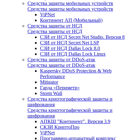
Средства защиты мобильных устройств
Средства защиты мобильных устройств
ViPNet
Континент АП (Мобильный)
Средства защиты от НСД
Средства защиты от НСД
СЗИ от НСД Secret Net Studio. Версия 8
СЗИ от НСД Secret Net LSP
СЗИ от НСД Dallas Lock 8.0
СЗИ от НСД Dallas Lock Linux
Средства защиты от DDoS-атак
Средства защиты от DDoS-атак
Kaspersky DDoS Protection & Web
Performance
Mitigator
Гарда «Периметр»
Storm Wall
Средства криптографической защиты и
шифрования
Средства криптографической защиты и
шифрования
АПКШ "Континент". Версия 3.9
СКЗИ КриптоПро
ViPNet
Программно-аппаратный комплекс