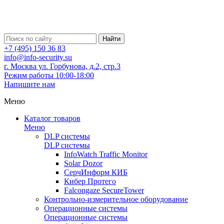
Найти
+7 (495) 150 36 83
info@info-security.su
г. Москва ул. Горбунова, д.2, стр.3
Режим работы 10:00-18:00
Напишите нам
Меню
Каталог товаров
Меню
DLP системы
DLP системы
InfoWatch Traffic Monitor
Solar Dozor
СерчИнформ КИБ
Кибер Протего
Falcongaze SecureTower
Контрольно-измерительное оборудование
Операционные системы
Операционные системы