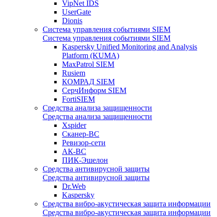
VipNet IDS
UserGate
Dionis
Система управления событиями SIEM
Система управления событиями SIEM
Kaspersky Unified Monitoring and Analysis
Platform (KUMA)
MaxPatrol SIEM
Rusiem
КОМРАД SIEM
СерчИнформ SIEM
FortiSIEM
Средства анализа защищенности
Средства анализа защищенности
Xspider
Сканер-ВС
Ревизор-сети
АК-ВС
ПИК-Эшелон
Средства антивирусной защиты
Средства антивирусной защиты
Dr.Web
Kaspersky
Средства вибро-акустическая защита информации
Средства вибро-акустическая защита информации