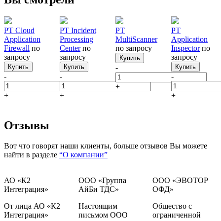
PT Cloud
PT Incident
PT
PT
Application
Processing
MultiScanner
Application
Firewall
по
Center
по
по запросу
Inspector
по
запросу
запросу
запросу
Купить
Купить
Купить
-
Купить
-
-
-
+
+
+
+
Отзывы
Вот что говорят наши клиенты, больше отзывов Вы можете
найти в разделе
“О компании”
АО «К2
ООО «Группа
ООО «ЭВОТОР
Интеграция»
АйБи ТДС»
ОФД»
От лица АО «К2
Настоящим
Общество с
Интеграция»
письмом ООО
ограниченной