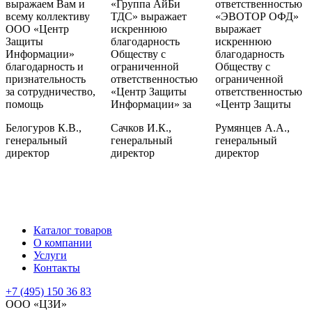
выражаем Вам и
«Группа АйБи
ответственностью
всему коллективу
ТДС» выражает
«ЭВОТОР ОФД»
ООО «Центр
искреннюю
выражает
Защиты
благодарность
искреннюю
Информации»
Обществу с
благодарность
благодарность и
ограниченной
Обществу с
признательность
ответственностью
ограниченной
за сотрудничество,
«Центр Защиты
ответственностью
помощь
Информации» за
«Центр Защиты
Белогуров К.В.,
Сачков И.К.,
Румянцев А.А.,
генеральный
генеральный
генеральный
директор
директор
директор
Каталог товаров
О компании
Услуги
Контакты
+7 (495) 150 36 83
ООО «ЦЗИ»