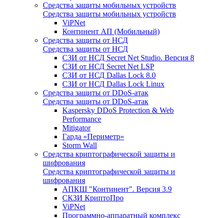
Средства защиты мобильных устройств
Средства защиты мобильных устройств
ViPNet
Континент АП (Мобильный)
Средства защиты от НСД
Средства защиты от НСД
СЗИ от НСД Secret Net Studio. Версия 8
СЗИ от НСД Secret Net LSP
СЗИ от НСД Dallas Lock 8.0
СЗИ от НСД Dallas Lock Linux
Средства защиты от DDoS-атак
Средства защиты от DDoS-атак
Kaspersky DDoS Protection & Web
Performance
Mitigator
Гарда «Периметр»
Storm Wall
Средства криптографической защиты и
шифрования
Средства криптографической защиты и
шифрования
АПКШ "Континент". Версия 3.9
СКЗИ КриптоПро
ViPNet
Программно-аппаратный комплекс