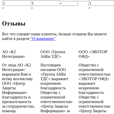
+
+
+
+
Отзывы
Вот что говорят наши клиенты, больше отзывов Вы можете
найти в разделе
“О компании”
АО «К2
ООО «Группа
ООО «ЭВОТОР
Интеграция»
АйБи ТДС»
ОФД»
От лица АО «К2
Настоящим
Общество с
Интеграция»
письмом ООО
ограниченной
выражаем Вам и
«Группа АйБи
ответственностью
всему коллективу
ТДС» выражает
«ЭВОТОР ОФД»
ООО «Центр
искреннюю
выражает
Защиты
благодарность
искреннюю
Информации»
Обществу с
благодарность
благодарность и
ограниченной
Обществу с
признательность
ответственностью
ограниченной
за сотрудничество,
«Центр Защиты
ответственностью
помощь
Информации» за
«Центр Защиты