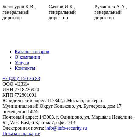
Белогуров К.В.,
Сачков И.К.,
Румянцев А.А.,
генеральный
генеральный
генеральный
директор
директор
директор
Каталог товаров
О компании
Услуги
Контакты
+7 (495) 150 36 83
ООО «ЦЗИ»
ИНН 7718226920
КПП 772801001
Юридический адрес: 117342, г.Москва, вн.тер. г.
Муниципальный Округ Коньково, ул. Бутлерова, дом 17,
помещение 142/5
Почтовый адрес: 143003, г. Одинцово, ул. Маршала Неделина,
БЦ West East, 6 Б, этаж 7, офис 713
Электронная почта:
info@info-security.su
Показать на карте