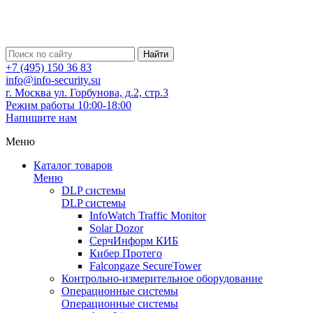
Найти
+7 (495) 150 36 83
info@info-security.su
г. Москва ул. Горбунова, д.2, стр.3
Режим работы 10:00-18:00
Напишите нам
Меню
Каталог товаров
Меню
DLP системы
DLP системы
InfoWatch Traffic Monitor
Solar Dozor
СерчИнформ КИБ
Кибер Протего
Falcongaze SecureTower
Контрольно-измерительное оборудование
Операционные системы
Операционные системы