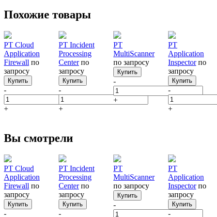
Похожие товары
PT Cloud
PT Incident
PT
PT
Application
Processing
MultiScanner
Application
Firewall
по
Center
по
по запросу
Inspector
по
запросу
запросу
запросу
Купить
Купить
Купить
-
Купить
-
-
-
+
+
+
+
Вы смотрели
PT Cloud
PT Incident
PT
PT
Application
Processing
MultiScanner
Application
Firewall
по
Center
по
по запросу
Inspector
по
запросу
запросу
запросу
Купить
Купить
Купить
-
Купить
-
-
-