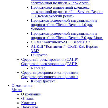
электронной подписи «Jinn-Server»
Программно-аппаратный комплекс
электронной подписи «Jinn-Server». Версия
1.3 (Коммерческий релиз)
Программа доверенной визуализации и
подписи «Jinn-Client». Версия 1.0 для
Windows
Программа доверенной визуализации и
подписи «Jinn-Client». Версия 2.0 для Linux
СКЗИ "Континент-АП". Версия 3.7
АПКШ "Континент". СКЗИ КВ. Версия
3.М2
Генератор
Средства проектирования (САПР)
Средства проектирования (САПР)
NanoCad
Средства резервного копирования
Средства резервного копирования
КиберПротект
О компании
Меню
О компании
Отзывы
Клиенты
Партнеры