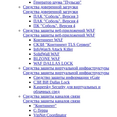
Генератор шума "Пульсар"
Средства доверенной загрузки
Средства доверенной загрузки
ПАК "Соболь". Версия 3
ПАК "Соболь". Версия 4
ПК "Соболь". Версия 4
Средства защиты веб-приложений WAF
Средства защиты веб-приложений WAF
Континент WAF
СКЗИ "Континент TLS Сервер"
InfoWatch Attack Killer
SolidWall WAF
BI.ZONE WAF
WAF DALLAS LOCK
Средства защиты виртуальной инфраструктуры
Средства защиты виртуальной инфраструктуры
Средство защиты информации vGate
СЗИ ВИ Dallas Lock
Kaspersky Security для виртуальных и
облачных сред
Средства защиты каналов связи
Средства защиты каналов связи
"Континент"
С-Терра
VipNet Coordinator