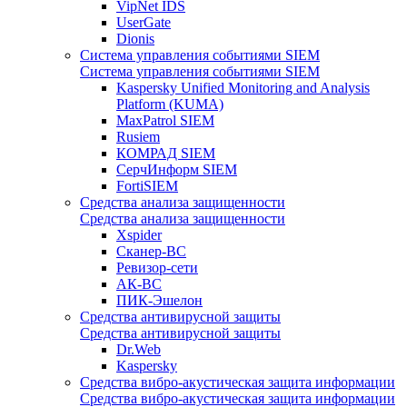
VipNet IDS
UserGate
Dionis
Система управления событиями SIEM
Система управления событиями SIEM
Kaspersky Unified Monitoring and Analysis
Platform (KUMA)
MaxPatrol SIEM
Rusiem
КОМРАД SIEM
СерчИнформ SIEM
FortiSIEM
Средства анализа защищенности
Средства анализа защищенности
Xspider
Сканер-ВС
Ревизор-сети
АК-ВС
ПИК-Эшелон
Средства антивирусной защиты
Средства антивирусной защиты
Dr.Web
Kaspersky
Средства вибро-акустическая защита информации
Средства вибро-акустическая защита информации