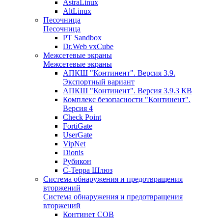
AstraLinux
AltLinux
Песочница
Песочница
PT Sandbox
Dr.Web vxCube
Межсетевые экраны
Межсетевые экраны
АПКШ "Континент". Версия 3.9.
Экспортный вариант
АПКШ "Континент". Версия 3.9.3 КВ
Комплекс безопасности "Континент".
Версия 4
Check Point
FortiGate
UserGate
VipNet
Dionis
Рубикон
С-Терра Шлюз
Система обнаружения и предотвращения
вторжений
Система обнаружения и предотвращения
вторжений
Континет СОВ