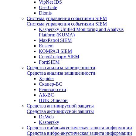
VipNet IDS
UserGate
Dionis
Система управления событиями SIEM
Система управления событиями SIEM
Kaspersky Unified Monitoring and Analysis
Platform (KUMA)
MaxPatrol SIEM
Rusiem
КОМРАД SIEM
СерчИнформ SIEM
FortiSIEM
Средства анализа защищенности
Средства анализа защищенности
Xspider
Сканер-ВС
Ревизор-сети
АК-ВС
ПИК-Эшелон
Средства антивирусной защиты
Средства антивирусной защиты
Dr.Web
Kaspersky
Средства вибро-акустическая защита информации
Средства вибро-акустическая защита информации