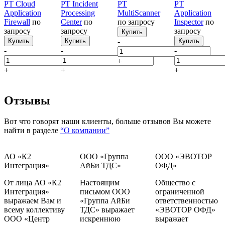
PT Cloud
PT Incident
PT
PT
Application
Processing
MultiScanner
Application
Firewall
по
Center
по
по запросу
Inspector
по
запросу
запросу
запросу
Купить
Купить
Купить
-
Купить
-
-
-
+
+
+
+
Отзывы
Вот что говорят наши клиенты, больше отзывов Вы можете
найти в разделе
“О компании”
АО «К2
ООО «Группа
ООО «ЭВОТОР
Интеграция»
АйБи ТДС»
ОФД»
От лица АО «К2
Настоящим
Общество с
Интеграция»
письмом ООО
ограниченной
выражаем Вам и
«Группа АйБи
ответственностью
всему коллективу
ТДС» выражает
«ЭВОТОР ОФД»
ООО «Центр
искреннюю
выражает