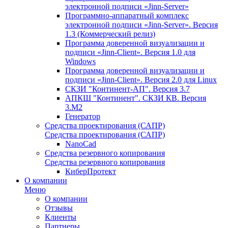
электронной подписи «Jinn-Server»
Программно-аппаратный комплекс
электронной подписи «Jinn-Server». Версия
1.3 (Коммерческий релиз)
Программа доверенной визуализации и
подписи «Jinn-Client». Версия 1.0 для
Windows
Программа доверенной визуализации и
подписи «Jinn-Client». Версия 2.0 для Linux
СКЗИ "Континент-АП". Версия 3.7
АПКШ "Континент". СКЗИ КВ. Версия
3.М2
Генератор
Средства проектирования (САПР)
Средства проектирования (САПР)
NanoCad
Средства резервного копирования
Средства резервного копирования
КиберПротект
О компании
Меню
О компании
Отзывы
Клиенты
Партнеры