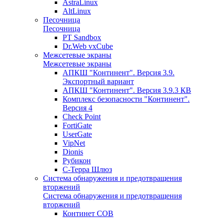
AstraLinux
AltLinux
Песочница
Песочница
PT Sandbox
Dr.Web vxCube
Межсетевые экраны
Межсетевые экраны
АПКШ "Континент". Версия 3.9.
Экспортный вариант
АПКШ "Континент". Версия 3.9.3 КВ
Комплекс безопасности "Континент".
Версия 4
Check Point
FortiGate
UserGate
VipNet
Dionis
Рубикон
С-Терра Шлюз
Система обнаружения и предотвращения
вторжений
Система обнаружения и предотвращения
вторжений
Континет СОВ