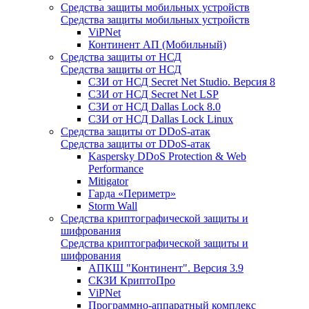
Средства защиты мобильных устройств
Средства защиты мобильных устройств
ViPNet
Континент АП (Мобильный)
Средства защиты от НСД
Средства защиты от НСД
СЗИ от НСД Secret Net Studio. Версия 8
СЗИ от НСД Secret Net LSP
СЗИ от НСД Dallas Lock 8.0
СЗИ от НСД Dallas Lock Linux
Средства защиты от DDoS-атак
Средства защиты от DDoS-атак
Kaspersky DDoS Protection & Web
Performance
Mitigator
Гарда «Периметр»
Storm Wall
Средства криптографической защиты и
шифрования
Средства криптографической защиты и
шифрования
АПКШ "Континент". Версия 3.9
СКЗИ КриптоПро
ViPNet
Программно-аппаратный комплекс