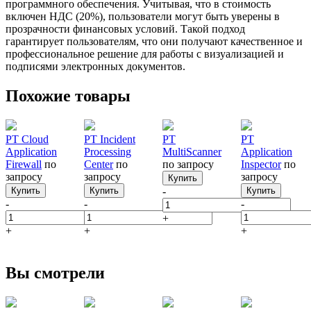
программного обеспечения. Учитывая, что в стоимость
включен НДС (20%), пользователи могут быть уверены в
прозрачности финансовых условий. Такой подход
гарантирует пользователям, что они получают качественное и
профессиональное решение для работы с визуализацией и
подписями электронных документов.
Похожие товары
PT Cloud
PT Incident
PT
PT
Application
Processing
MultiScanner
Application
Firewall
по
Center
по
по запросу
Inspector
по
запросу
запросу
запросу
Купить
Купить
Купить
-
Купить
-
-
-
+
+
+
+
Вы смотрели