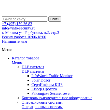
Найти
+7 (495) 150 36 83
info@info-security.su
г. Москва ул. Горбунова, д.2, стр.3
Режим работы 10:00-18:00
Напишите нам
Меню
Каталог товаров
Меню
DLP системы
DLP системы
InfoWatch Traffic Monitor
Solar Dozor
СерчИнформ КИБ
Кибер Протего
Falcongaze SecureTower
Контрольно-измерительное оборудование
Операционные системы
Операционные системы