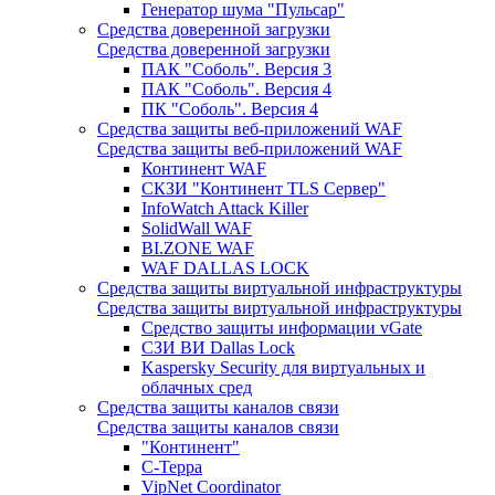
Генератор шума "Пульсар"
Средства доверенной загрузки
Средства доверенной загрузки
ПАК "Соболь". Версия 3
ПАК "Соболь". Версия 4
ПК "Соболь". Версия 4
Средства защиты веб-приложений WAF
Средства защиты веб-приложений WAF
Континент WAF
СКЗИ "Континент TLS Сервер"
InfoWatch Attack Killer
SolidWall WAF
BI.ZONE WAF
WAF DALLAS LOCK
Средства защиты виртуальной инфраструктуры
Средства защиты виртуальной инфраструктуры
Средство защиты информации vGate
СЗИ ВИ Dallas Lock
Kaspersky Security для виртуальных и
облачных сред
Средства защиты каналов связи
Средства защиты каналов связи
"Континент"
С-Терра
VipNet Coordinator