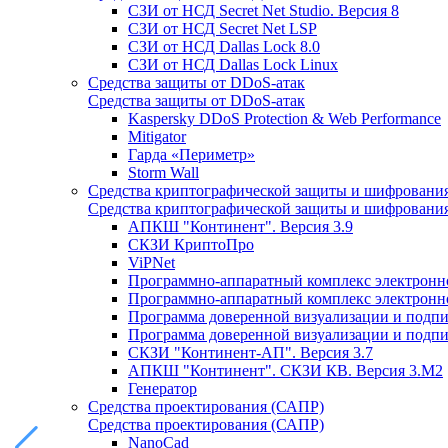
СЗИ от НСД Secret Net Studio. Версия 8
СЗИ от НСД Secret Net LSP
СЗИ от НСД Dallas Lock 8.0
СЗИ от НСД Dallas Lock Linux
Средства защиты от DDoS-атак
Средства защиты от DDoS-атак
Kaspersky DDoS Protection & Web Performance
Mitigator
Гарда «Периметр»
Storm Wall
Средства криптографической защиты и шифровани
Средства криптографической защиты и шифровани
АПКШ "Континент". Версия 3.9
СКЗИ КриптоПро
ViPNet
Программно-аппаратный комплекс электронно
Программно-аппаратный комплекс электронной
Программа доверенной визуализации и подписи
Программа доверенной визуализации и подписи
СКЗИ "Континент-АП". Версия 3.7
АПКШ "Континент". СКЗИ КВ. Версия 3.М2
Генератор
Средства проектирования (САПР)
Средства проектирования (САПР)
NanoCad