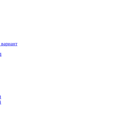
 вариант
4
й
й