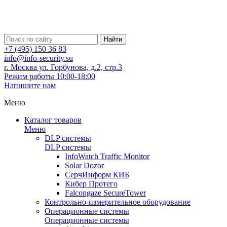
Найти
+7 (495) 150 36 83
info@info-security.su
г. Москва ул. Горбунова, д.2, стр.3
Режим работы 10:00-18:00
Напишите нам
Меню
Каталог товаров
Меню
DLP системы
DLP системы
InfoWatch Traffic Monitor
Solar Dozor
СерчИнформ КИБ
Кибер Протего
Falcongaze SecureTower
Контрольно-измерительное оборудование
Операционные системы
Операционные системы