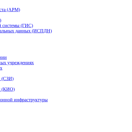
ста (АРМ)
)
й системы (ГИС)
нальных данных (ИСПДН)
нии
ных учреждениях
ях
и (СЗИ)
я (КИО)
ионной инфраструктуры