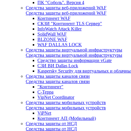
ПК "Соболь". Версия 4
Средства защиты веб-приложений WAF
Средства защиты веб-приложений WAF
Континент WAF
СКЗИ "Континент TLS Сервер"
InfoWatch Attack Killer
SolidWall WAF
BI.ZONE WAF
WAF DALLAS LOCK
Средства защиты виртуальной инфраструктуры
Средства защиты виртуальной инфраструктуры
Средство защиты информации vGate
СЗИ ВИ Dallas Lock
Kaspersky Security для виртуальных и облачны
Средства защиты каналов связи
Средства защиты каналов связи
"Континент"
С-Терра
VipNet Coordinator
Средства защиты мобильных устройств
Средства защиты мобильных устройств
ViPNet
Континент АП (Мобильный)
Средства защиты от НСД
Средства защиты от НСД