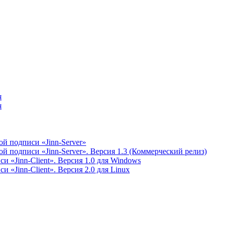
я
я
й подписи «Jinn-Server»
 подписи «Jinn-Server». Версия 1.3 (Коммерческий релиз)
 «Jinn-Client». Версия 1.0 для Windows
 «Jinn-Client». Версия 2.0 для Linux