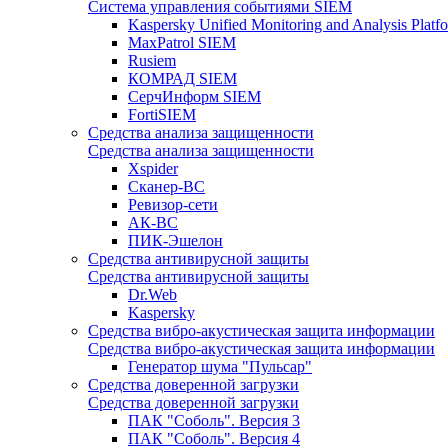
Система управления событиями SIEM
Kaspersky Unified Monitoring and Analysis Pla
MaxPatrol SIEM
Rusiem
КОМРАД SIEM
СерчИнформ SIEM
FortiSIEM
Средства анализа защищенности
Средства анализа защищенности
Xspider
Сканер-ВС
Ревизор-сети
АК-ВС
ПИК-Эшелон
Средства антивирусной защиты
Средства антивирусной защиты
Dr.Web
Kaspersky
Средства вибро-акустическая защита информации
Средства вибро-акустическая защита информации
Генератор шума "Пульсар"
Средства доверенной загрузки
Средства доверенной загрузки
ПАК "Соболь". Версия 3
ПАК "Соболь". Версия 4