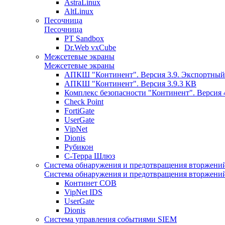
AstraLinux
AltLinux
Песочница
Песочница
PT Sandbox
Dr.Web vxCube
Межсетевые экраны
Межсетевые экраны
АПКШ "Континент". Версия 3.9. Экспортный
АПКШ "Континент". Версия 3.9.3 КВ
Комплекс безопасности "Континент". Версия 
Check Point
FortiGate
UserGate
VipNet
Dionis
Рубикон
С-Терра Шлюз
Система обнаружения и предотвращения вторжени
Система обнаружения и предотвращения вторжени
Континет СОВ
VipNet IDS
UserGate
Dionis
Система управления событиями SIEM