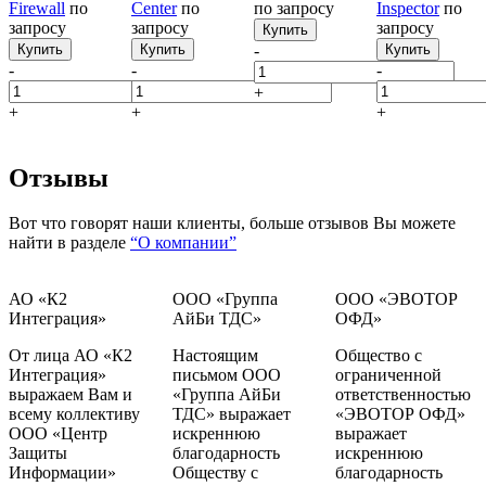
Firewall
по
Center
по
по запросу
Inspector
по
запросу
запросу
запросу
Купить
Купить
Купить
-
Купить
-
-
-
+
+
+
+
Отзывы
Вот что говорят наши клиенты, больше отзывов Вы можете
найти в разделе
“О компании”
АО «К2
ООО «Группа
ООО «ЭВОТОР
Интеграция»
АйБи ТДС»
ОФД»
От лица АО «К2
Настоящим
Общество с
Интеграция»
письмом ООО
ограниченной
выражаем Вам и
«Группа АйБи
ответственностью
всему коллективу
ТДС» выражает
«ЭВОТОР ОФД»
ООО «Центр
искреннюю
выражает
Защиты
благодарность
искреннюю
Информации»
Обществу с
благодарность