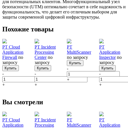
для потенциальных клиентов. Многофункциональный узел
безопасности (UTM) оптимально сочетает в себе надежность и
функциональность, что делает его отличным выбором для
защиты современной цифровой инфраструктуры.
Похожие товары
PT Cloud
PT Incident
PT
PT
Application
Processing
MultiScanner
Application
Firewall
по
Center
по
по запросу
Inspector
по
запросу
запросу
запросу
Купить
Купить
Купить
-
Купить
-
-
-
+
+
+
+
Вы смотрели
PT Cloud
PT Incident
PT
PT
Application
Processing
MultiScanner
Application