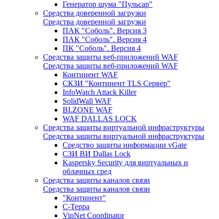
Генератор шума "Пульсар"
Средства доверенной загрузки
Средства доверенной загрузки
ПАК "Соболь". Версия 3
ПАК "Соболь". Версия 4
ПК "Соболь". Версия 4
Средства защиты веб-приложений WAF
Средства защиты веб-приложений WAF
Континент WAF
СКЗИ "Континент TLS Сервер"
InfoWatch Attack Killer
SolidWall WAF
BI.ZONE WAF
WAF DALLAS LOCK
Средства защиты виртуальной инфраструктуры
Средства защиты виртуальной инфраструктуры
Средство защиты информации vGate
СЗИ ВИ Dallas Lock
Kaspersky Security для виртуальных и
облачных сред
Средства защиты каналов связи
Средства защиты каналов связи
"Континент"
С-Терра
VipNet Coordinator