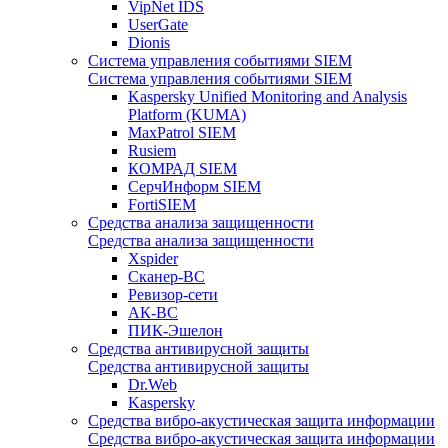
VipNet IDS
UserGate
Dionis
Система управления событиями SIEM
Система управления событиями SIEM
Kaspersky Unified Monitoring and Analysis
Platform (KUMA)
MaxPatrol SIEM
Rusiem
КОМРАД SIEM
СерчИнформ SIEM
FortiSIEM
Средства анализа защищенности
Средства анализа защищенности
Xspider
Сканер-ВС
Ревизор-сети
АК-ВС
ПИК-Эшелон
Средства антивирусной защиты
Средства антивирусной защиты
Dr.Web
Kaspersky
Средства вибро-акустическая защита информации
Средства вибро-акустическая защита информации