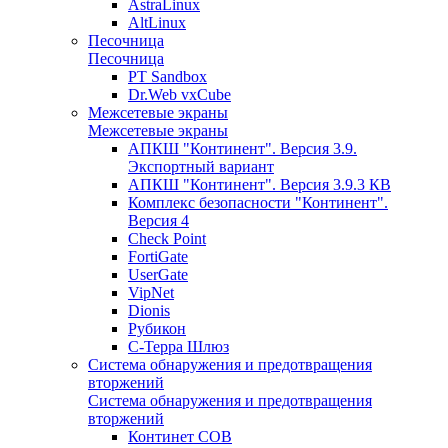
AstraLinux
AltLinux
Песочница
Песочница
PT Sandbox
Dr.Web vxCube
Межсетевые экраны
Межсетевые экраны
АПКШ "Континент". Версия 3.9.
Экспортный вариант
АПКШ "Континент". Версия 3.9.3 КВ
Комплекс безопасности "Континент".
Версия 4
Check Point
FortiGate
UserGate
VipNet
Dionis
Рубикон
С-Терра Шлюз
Система обнаружения и предотвращения
вторжений
Система обнаружения и предотвращения
вторжений
Континет СОВ