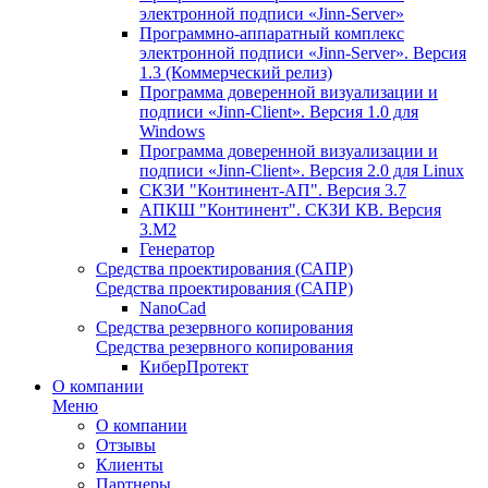
электронной подписи «Jinn-Server»
Программно-аппаратный комплекс
электронной подписи «Jinn-Server». Версия
1.3 (Коммерческий релиз)
Программа доверенной визуализации и
подписи «Jinn-Client». Версия 1.0 для
Windows
Программа доверенной визуализации и
подписи «Jinn-Client». Версия 2.0 для Linux
СКЗИ "Континент-АП". Версия 3.7
АПКШ "Континент". СКЗИ КВ. Версия
3.М2
Генератор
Средства проектирования (САПР)
Средства проектирования (САПР)
NanoCad
Средства резервного копирования
Средства резервного копирования
КиберПротект
О компании
Меню
О компании
Отзывы
Клиенты
Партнеры