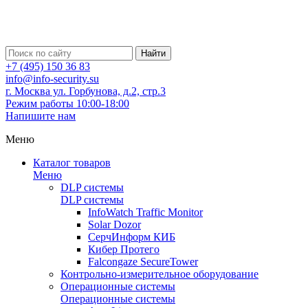
Найти
+7 (495) 150 36 83
info@info-security.su
г. Москва ул. Горбунова, д.2, стр.3
Режим работы 10:00-18:00
Напишите нам
Меню
Каталог товаров
Меню
DLP системы
DLP системы
InfoWatch Traffic Monitor
Solar Dozor
СерчИнформ КИБ
Кибер Протего
Falcongaze SecureTower
Контрольно-измерительное оборудование
Операционные системы
Операционные системы