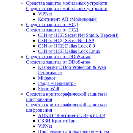
Средства защиты мобильных устройств
Средства защиты мобильных устройств
ViPNet
Континент АП (Мобильный)
Средства защиты от НСД
Средства защиты от НСД
СЗИ от НСД Secret Net Studio. Версия 8
СЗИ от НСД Secret Net LSP
СЗИ от НСД Dallas Lock 8.0
СЗИ от НСД Dallas Lock Linux
Средства защиты от DDoS-атак
Средства защиты от DDoS-атак
Kaspersky DDoS Protection & Web
Performance
Mitigator
Гарда «Периметр»
Storm Wall
Средства криптографической защиты и
шифрования
Средства криптографической защиты и
шифрования
АПКШ "Континент". Версия 3.9
СКЗИ КриптоПро
ViPNet
Программно-аппаратный комплекс