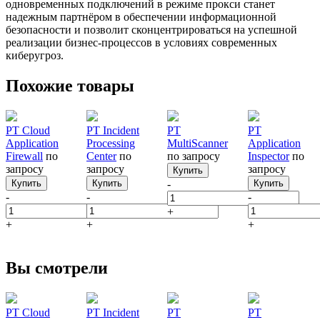
одновременных подключений в режиме прокси станет
надежным партнёром в обеспечении информационной
безопасности и позволит сконцентрироваться на успешной
реализации бизнес-процессов в условиях современных
киберугроз.
Похожие товары
PT Cloud
PT Incident
PT
PT
Application
Processing
MultiScanner
Application
Firewall
по
Center
по
по запросу
Inspector
по
запросу
запросу
запросу
Купить
Купить
Купить
-
Купить
-
-
-
+
+
+
+
Вы смотрели
PT Cloud
PT Incident
PT
PT