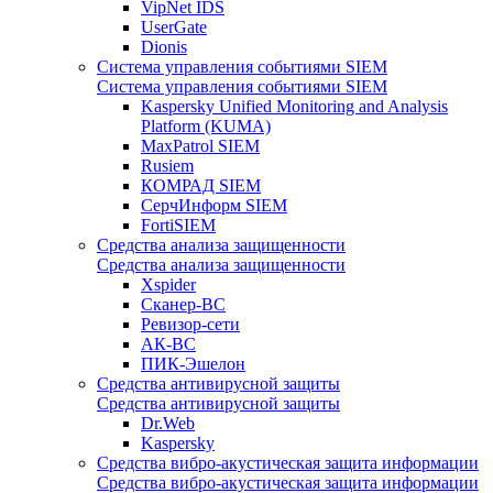
VipNet IDS
UserGate
Dionis
Система управления событиями SIEM
Система управления событиями SIEM
Kaspersky Unified Monitoring and Analysis
Platform (KUMA)
MaxPatrol SIEM
Rusiem
КОМРАД SIEM
СерчИнформ SIEM
FortiSIEM
Средства анализа защищенности
Средства анализа защищенности
Xspider
Сканер-ВС
Ревизор-сети
АК-ВС
ПИК-Эшелон
Средства антивирусной защиты
Средства антивирусной защиты
Dr.Web
Kaspersky
Средства вибро-акустическая защита информации
Средства вибро-акустическая защита информации