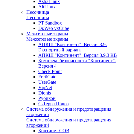
AstraLinux
AltLinux
Песочница
Песочница
PT Sandbox
Dr.Web vxCube
Межсетевые экраны
Межсетевые экраны
АПКШ "Континент". Версия 3.9.
Экспортный вариант
АПКШ "Континент". Версия 3.9.3 КВ
Комплекс безопасности "Континент".
Версия 4
Check Point
FortiGate
UserGate
VipNet
Dionis
Рубикон
С-Терра Шлюз
Система обнаружения и предотвращения
вторжений
Система обнаружения и предотвращения
вторжений
Континет СОВ