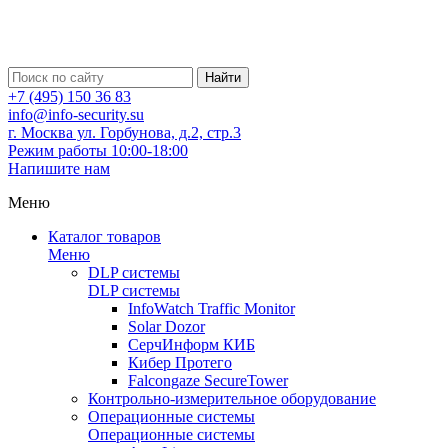
Найти
+7 (495) 150 36 83
info@info-security.su
г. Москва ул. Горбунова, д.2, стр.3
Режим работы 10:00-18:00
Напишите нам
Меню
Каталог товаров
Меню
DLP системы
DLP системы
InfoWatch Traffic Monitor
Solar Dozor
СерчИнформ КИБ
Кибер Протего
Falcongaze SecureTower
Контрольно-измерительное оборудование
Операционные системы
Операционные системы