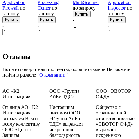
Application
Processing
MultiScanner
Application
Firewall
по
Center
по
по запросу
Inspector
по
запросу
запросу
запросу
Купить
Купить
Купить
-
Купить
-
-
-
+
+
+
+
Отзывы
Вот что говорят наши клиенты, больше отзывов Вы можете
найти в разделе
“О компании”
АО «К2
ООО «Группа
ООО «ЭВОТОР
Интеграция»
АйБи ТДС»
ОФД»
От лица АО «К2
Настоящим
Общество с
Интеграция»
письмом ООО
ограниченной
выражаем Вам и
«Группа АйБи
ответственностью
всему коллективу
ТДС» выражает
«ЭВОТОР ОФД»
ООО «Центр
искреннюю
выражает
Защиты
благодарность
искреннюю