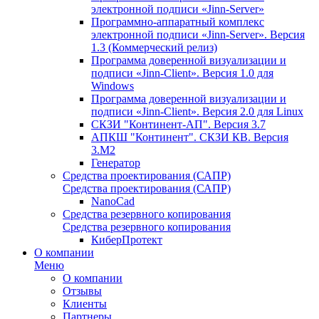
электронной подписи «Jinn-Server»
Программно-аппаратный комплекс
электронной подписи «Jinn-Server». Версия
1.3 (Коммерческий релиз)
Программа доверенной визуализации и
подписи «Jinn-Client». Версия 1.0 для
Windows
Программа доверенной визуализации и
подписи «Jinn-Client». Версия 2.0 для Linux
СКЗИ "Континент-АП". Версия 3.7
АПКШ "Континент". СКЗИ КВ. Версия
3.М2
Генератор
Средства проектирования (САПР)
Средства проектирования (САПР)
NanoCad
Средства резервного копирования
Средства резервного копирования
КиберПротект
О компании
Меню
О компании
Отзывы
Клиенты
Партнеры