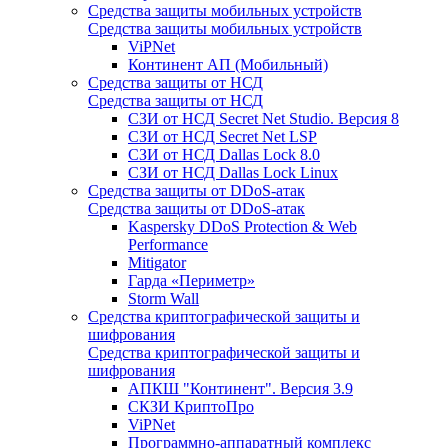
Средства защиты мобильных устройств
Средства защиты мобильных устройств
ViPNet
Континент АП (Мобильный)
Средства защиты от НСД
Средства защиты от НСД
СЗИ от НСД Secret Net Studio. Версия 8
СЗИ от НСД Secret Net LSP
СЗИ от НСД Dallas Lock 8.0
СЗИ от НСД Dallas Lock Linux
Средства защиты от DDoS-атак
Средства защиты от DDoS-атак
Kaspersky DDoS Protection & Web
Performance
Mitigator
Гарда «Периметр»
Storm Wall
Средства криптографической защиты и
шифрования
Средства криптографической защиты и
шифрования
АПКШ "Континент". Версия 3.9
СКЗИ КриптоПро
ViPNet
Программно-аппаратный комплекс