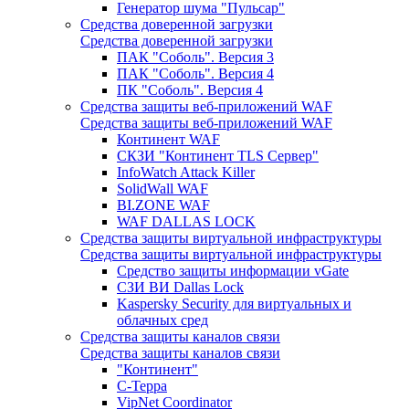
Генератор шума "Пульсар"
Средства доверенной загрузки
Средства доверенной загрузки
ПАК "Соболь". Версия 3
ПАК "Соболь". Версия 4
ПК "Соболь". Версия 4
Средства защиты веб-приложений WAF
Средства защиты веб-приложений WAF
Континент WAF
СКЗИ "Континент TLS Сервер"
InfoWatch Attack Killer
SolidWall WAF
BI.ZONE WAF
WAF DALLAS LOCK
Средства защиты виртуальной инфраструктуры
Средства защиты виртуальной инфраструктуры
Средство защиты информации vGate
СЗИ ВИ Dallas Lock
Kaspersky Security для виртуальных и
облачных сред
Средства защиты каналов связи
Средства защиты каналов связи
"Континент"
С-Терра
VipNet Coordinator