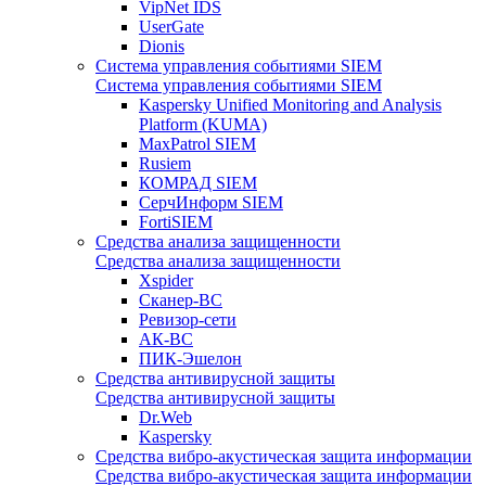
VipNet IDS
UserGate
Dionis
Система управления событиями SIEM
Система управления событиями SIEM
Kaspersky Unified Monitoring and Analysis
Platform (KUMA)
MaxPatrol SIEM
Rusiem
КОМРАД SIEM
СерчИнформ SIEM
FortiSIEM
Средства анализа защищенности
Средства анализа защищенности
Xspider
Сканер-ВС
Ревизор-сети
АК-ВС
ПИК-Эшелон
Средства антивирусной защиты
Средства антивирусной защиты
Dr.Web
Kaspersky
Средства вибро-акустическая защита информации
Средства вибро-акустическая защита информации