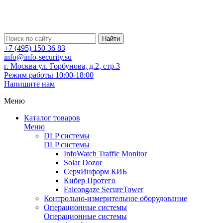
Найти
+7 (495) 150 36 83
info@info-security.su
г. Москва ул. Горбунова, д.2, стр.3
Режим работы 10:00-18:00
Напишите нам
Меню
Каталог товаров
Меню
DLP системы
DLP системы
InfoWatch Traffic Monitor
Solar Dozor
СерчИнформ КИБ
Кибер Протего
Falcongaze SecureTower
Контрольно-измерительное оборудование
Операционные системы
Операционные системы