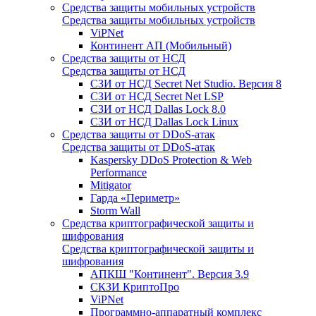
Средства защиты мобильных устройств
Средства защиты мобильных устройств
ViPNet
Континент АП (Мобильный)
Средства защиты от НСД
Средства защиты от НСД
СЗИ от НСД Secret Net Studio. Версия 8
СЗИ от НСД Secret Net LSP
СЗИ от НСД Dallas Lock 8.0
СЗИ от НСД Dallas Lock Linux
Средства защиты от DDoS-атак
Средства защиты от DDoS-атак
Kaspersky DDoS Protection & Web
Performance
Mitigator
Гарда «Периметр»
Storm Wall
Средства криптографической защиты и
шифрования
Средства криптографической защиты и
шифрования
АПКШ "Континент". Версия 3.9
СКЗИ КриптоПро
ViPNet
Программно-аппаратный комплекс