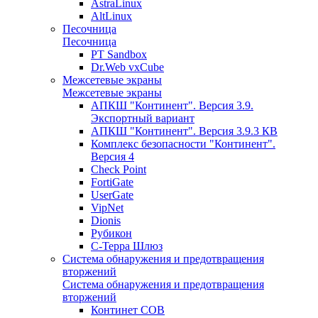
AstraLinux
AltLinux
Песочница
Песочница
PT Sandbox
Dr.Web vxCube
Межсетевые экраны
Межсетевые экраны
АПКШ "Континент". Версия 3.9.
Экспортный вариант
АПКШ "Континент". Версия 3.9.3 КВ
Комплекс безопасности "Континент".
Версия 4
Check Point
FortiGate
UserGate
VipNet
Dionis
Рубикон
С-Терра Шлюз
Система обнаружения и предотвращения
вторжений
Система обнаружения и предотвращения
вторжений
Континет СОВ