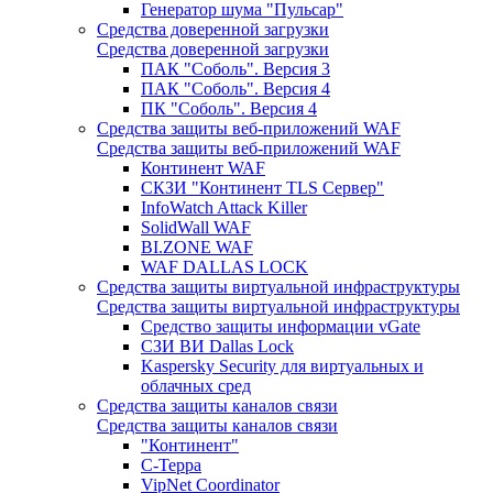
Генератор шума "Пульсар"
Средства доверенной загрузки
Средства доверенной загрузки
ПАК "Соболь". Версия 3
ПАК "Соболь". Версия 4
ПК "Соболь". Версия 4
Средства защиты веб-приложений WAF
Средства защиты веб-приложений WAF
Континент WAF
СКЗИ "Континент TLS Сервер"
InfoWatch Attack Killer
SolidWall WAF
BI.ZONE WAF
WAF DALLAS LOCK
Средства защиты виртуальной инфраструктуры
Средства защиты виртуальной инфраструктуры
Средство защиты информации vGate
СЗИ ВИ Dallas Lock
Kaspersky Security для виртуальных и
облачных сред
Средства защиты каналов связи
Средства защиты каналов связи
"Континент"
С-Терра
VipNet Coordinator