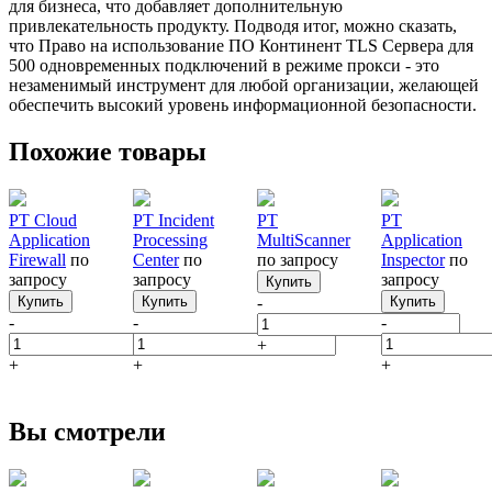
для бизнеса, что добавляет дополнительную
привлекательность продукту. Подводя итог, можно сказать,
что Право на использование ПО Континент TLS Cервера для
500 одновременных подключений в режиме прокси - это
незаменимый инструмент для любой организации, желающей
обеспечить высокий уровень информационной безопасности.
Похожие товары
PT Cloud
PT Incident
PT
PT
Application
Processing
MultiScanner
Application
Firewall
по
Center
по
по запросу
Inspector
по
запросу
запросу
запросу
Купить
Купить
Купить
-
Купить
-
-
-
+
+
+
+
Вы смотрели