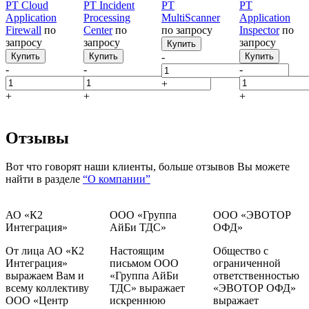
PT Cloud
PT Incident
PT
PT
Application
Processing
MultiScanner
Application
Firewall
по
Center
по
по запросу
Inspector
по
запросу
запросу
запросу
Купить
Купить
Купить
-
Купить
-
-
-
+
+
+
+
Отзывы
Вот что говорят наши клиенты, больше отзывов Вы можете
найти в разделе
“О компании”
АО «К2
ООО «Группа
ООО «ЭВОТОР
Интеграция»
АйБи ТДС»
ОФД»
От лица АО «К2
Настоящим
Общество с
Интеграция»
письмом ООО
ограниченной
выражаем Вам и
«Группа АйБи
ответственностью
всему коллективу
ТДС» выражает
«ЭВОТОР ОФД»
ООО «Центр
искреннюю
выражает