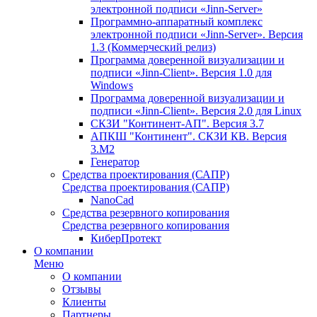
электронной подписи «Jinn-Server»
Программно-аппаратный комплекс
электронной подписи «Jinn-Server». Версия
1.3 (Коммерческий релиз)
Программа доверенной визуализации и
подписи «Jinn-Client». Версия 1.0 для
Windows
Программа доверенной визуализации и
подписи «Jinn-Client». Версия 2.0 для Linux
СКЗИ "Континент-АП". Версия 3.7
АПКШ "Континент". СКЗИ КВ. Версия
3.М2
Генератор
Средства проектирования (САПР)
Средства проектирования (САПР)
NanoCad
Средства резервного копирования
Средства резервного копирования
КиберПротект
О компании
Меню
О компании
Отзывы
Клиенты
Партнеры