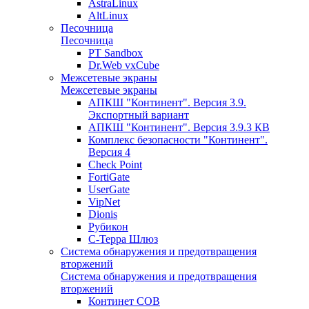
AstraLinux
AltLinux
Песочница
Песочница
PT Sandbox
Dr.Web vxCube
Межсетевые экраны
Межсетевые экраны
АПКШ "Континент". Версия 3.9.
Экспортный вариант
АПКШ "Континент". Версия 3.9.3 КВ
Комплекс безопасности "Континент".
Версия 4
Check Point
FortiGate
UserGate
VipNet
Dionis
Рубикон
С-Терра Шлюз
Система обнаружения и предотвращения
вторжений
Система обнаружения и предотвращения
вторжений
Континет СОВ