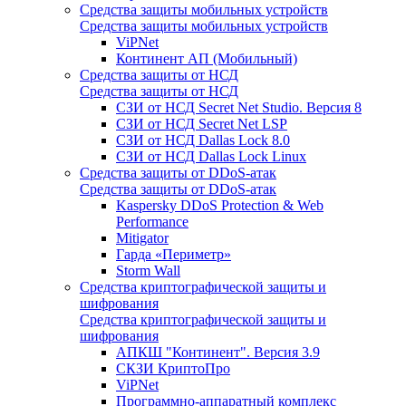
Средства защиты мобильных устройств
Средства защиты мобильных устройств
ViPNet
Континент АП (Мобильный)
Средства защиты от НСД
Средства защиты от НСД
СЗИ от НСД Secret Net Studio. Версия 8
СЗИ от НСД Secret Net LSP
СЗИ от НСД Dallas Lock 8.0
СЗИ от НСД Dallas Lock Linux
Средства защиты от DDoS-атак
Средства защиты от DDoS-атак
Kaspersky DDoS Protection & Web
Performance
Mitigator
Гарда «Периметр»
Storm Wall
Средства криптографической защиты и
шифрования
Средства криптографической защиты и
шифрования
АПКШ "Континент". Версия 3.9
СКЗИ КриптоПро
ViPNet
Программно-аппаратный комплекс