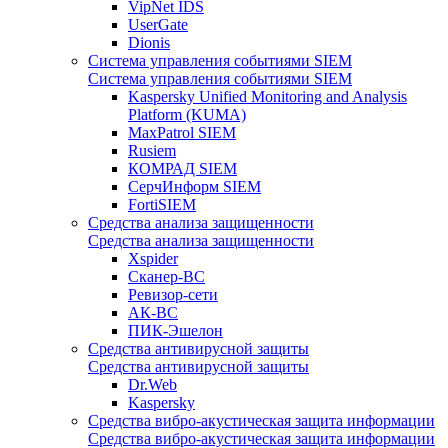
VipNet IDS
UserGate
Dionis
Система управления событиями SIEM
Система управления событиями SIEM
Kaspersky Unified Monitoring and Analysis
Platform (KUMA)
MaxPatrol SIEM
Rusiem
КОМРАД SIEM
СерчИнформ SIEM
FortiSIEM
Средства анализа защищенности
Средства анализа защищенности
Xspider
Сканер-ВС
Ревизор-сети
АК-ВС
ПИК-Эшелон
Средства антивирусной защиты
Средства антивирусной защиты
Dr.Web
Kaspersky
Средства вибро-акустическая защита информации
Средства вибро-акустическая защита информации