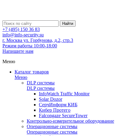
Найти
+7 (495) 150 36 83
info@info-security.su
г. Москва ул. Горбунова, д.2, стр.3
Режим работы 10:00-18:00
Напишите нам
Меню
Каталог товаров
Меню
DLP системы
DLP системы
InfoWatch Traffic Monitor
Solar Dozor
СерчИнформ КИБ
Кибер Протего
Falcongaze SecureTower
Контрольно-измерительное оборудование
Операционные системы
Операционные системы