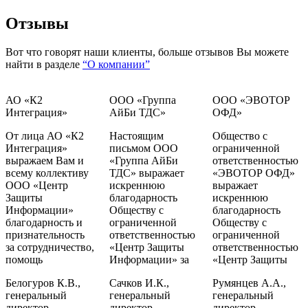
Отзывы
Вот что говорят наши клиенты, больше отзывов Вы можете
найти в разделе
“О компании”
АО «К2
ООО «Группа
ООО «ЭВОТОР
Интеграция»
АйБи ТДС»
ОФД»
От лица АО «К2
Настоящим
Общество с
Интеграция»
письмом ООО
ограниченной
выражаем Вам и
«Группа АйБи
ответственностью
всему коллективу
ТДС» выражает
«ЭВОТОР ОФД»
ООО «Центр
искреннюю
выражает
Защиты
благодарность
искреннюю
Информации»
Обществу с
благодарность
благодарность и
ограниченной
Обществу с
признательность
ответственностью
ограниченной
за сотрудничество,
«Центр Защиты
ответственностью
помощь
Информации» за
«Центр Защиты
Белогуров К.В.,
Сачков И.К.,
Румянцев А.А.,
генеральный
генеральный
генеральный
директор
директор
директор