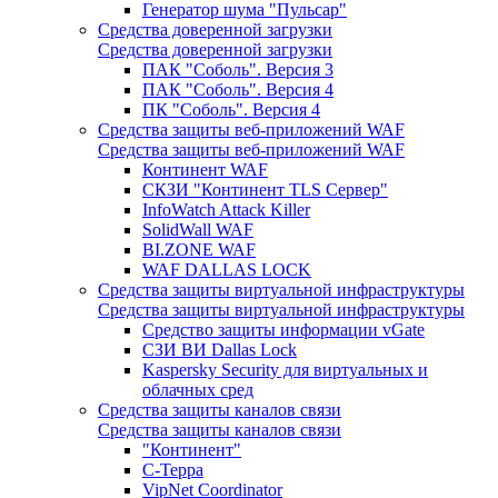
Генератор шума "Пульсар"
Средства доверенной загрузки
Средства доверенной загрузки
ПАК "Соболь". Версия 3
ПАК "Соболь". Версия 4
ПК "Соболь". Версия 4
Средства защиты веб-приложений WAF
Средства защиты веб-приложений WAF
Континент WAF
СКЗИ "Континент TLS Сервер"
InfoWatch Attack Killer
SolidWall WAF
BI.ZONE WAF
WAF DALLAS LOCK
Средства защиты виртуальной инфраструктуры
Средства защиты виртуальной инфраструктуры
Средство защиты информации vGate
СЗИ ВИ Dallas Lock
Kaspersky Security для виртуальных и
облачных сред
Средства защиты каналов связи
Средства защиты каналов связи
"Континент"
С-Терра
VipNet Coordinator