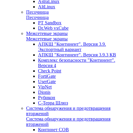
AstraLinux
AltLinux
Песочница
Песочница
PT Sandbox
Dr.Web vxCube
Межсетевые экраны
Межсетевые экраны
АПКШ "Континент". Версия 3.9.
Экспортный вариант
АПКШ "Континент". Версия 3.9.3 КВ
Комплекс безопасности "Континент".
Версия 4
Check Point
FortiGate
UserGate
VipNet
Dionis
Рубикон
С-Терра Шлюз
Система обнаружения и предотвращения
вторжений
Система обнаружения и предотвращения
вторжений
Континет СОВ