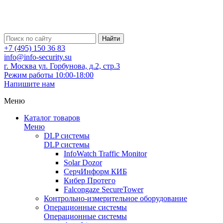
Найти
+7 (495) 150 36 83
info@info-security.su
г. Москва ул. Горбунова, д.2, стр.3
Режим работы 10:00-18:00
Напишите нам
Меню
Каталог товаров
Меню
DLP системы
DLP системы
InfoWatch Traffic Monitor
Solar Dozor
СерчИнформ КИБ
Кибер Протего
Falcongaze SecureTower
Контрольно-измерительное оборудование
Операционные системы
Операционные системы