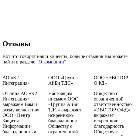
Отзывы
Вот что говорят наши клиенты, больше отзывов Вы можете
найти в разделе
“О компании”
АО «К2
ООО «Группа
ООО «ЭВОТОР
Интеграция»
АйБи ТДС»
ОФД»
От лица АО «К2
Настоящим
Общество с
Интеграция»
письмом ООО
ограниченной
выражаем Вам и
«Группа АйБи
ответственностью
всему коллективу
ТДС» выражает
«ЭВОТОР ОФД»
ООО «Центр
искреннюю
выражает
Защиты
благодарность
искреннюю
Информации»
Обществу с
благодарность
благодарность и
ограниченной
Обществу с