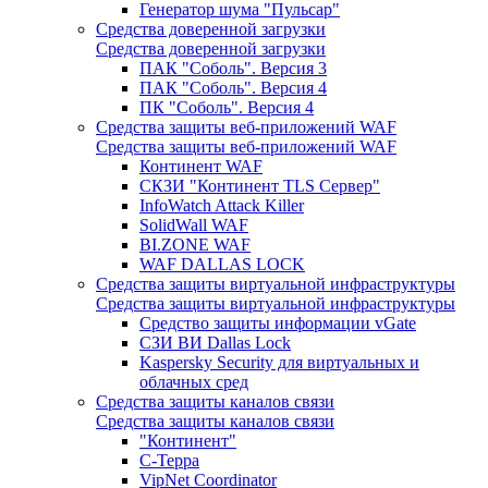
Генератор шума "Пульсар"
Средства доверенной загрузки
Средства доверенной загрузки
ПАК "Соболь". Версия 3
ПАК "Соболь". Версия 4
ПК "Соболь". Версия 4
Средства защиты веб-приложений WAF
Средства защиты веб-приложений WAF
Континент WAF
СКЗИ "Континент TLS Сервер"
InfoWatch Attack Killer
SolidWall WAF
BI.ZONE WAF
WAF DALLAS LOCK
Средства защиты виртуальной инфраструктуры
Средства защиты виртуальной инфраструктуры
Средство защиты информации vGate
СЗИ ВИ Dallas Lock
Kaspersky Security для виртуальных и
облачных сред
Средства защиты каналов связи
Средства защиты каналов связи
"Континент"
С-Терра
VipNet Coordinator