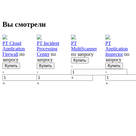
Вы смотрели
PT Cloud
PT Incident
PT
PT
Application
Processing
MultiScanner
Application
Firewall
по
Center
по
по запросу
Inspector
по
запросу
запросу
запросу
Купить
Купить
Купить
-
Купить
-
-
-
+
+
+
+