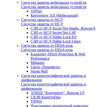
Средства защиты мобильных устройств
Средства защиты мобильных устройств
ViPNet
Континент АП (Мобильный)
Средства защиты от НСД
Средства защиты от НСД
СЗИ от НСД Secret Net Studio. Версия 8
СЗИ от НСД Secret Net LSP
СЗИ от НСД Dallas Lock 8.0
СЗИ от НСД Dallas Lock Linux
Средства защиты от DDoS-атак
Средства защиты от DDoS-атак
Kaspersky DDoS Protection & Web
Performance
Mitigator
Гарда «Периметр»
Storm Wall
Средства криптографической защиты и
шифрования
Средства криптографической защиты и
шифрования
АПКШ "Континент". Версия 3.9
СКЗИ КриптоПро
ViPNet
Программно-аппаратный комплекс