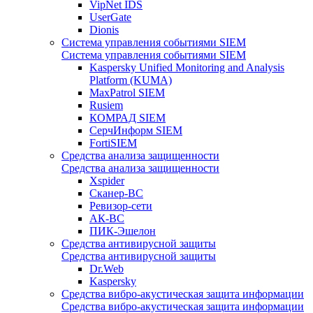
VipNet IDS
UserGate
Dionis
Система управления событиями SIEM
Система управления событиями SIEM
Kaspersky Unified Monitoring and Analysis
Platform (KUMA)
MaxPatrol SIEM
Rusiem
КОМРАД SIEM
СерчИнформ SIEM
FortiSIEM
Средства анализа защищенности
Средства анализа защищенности
Xspider
Сканер-ВС
Ревизор-сети
АК-ВС
ПИК-Эшелон
Средства антивирусной защиты
Средства антивирусной защиты
Dr.Web
Kaspersky
Средства вибро-акустическая защита информации
Средства вибро-акустическая защита информации