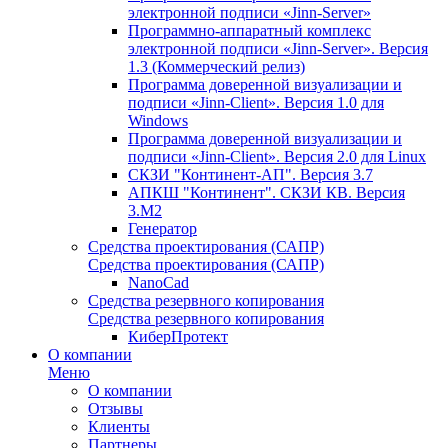
электронной подписи «Jinn-Server»
Программно-аппаратный комплекс
электронной подписи «Jinn-Server». Версия
1.3 (Коммерческий релиз)
Программа доверенной визуализации и
подписи «Jinn-Client». Версия 1.0 для
Windows
Программа доверенной визуализации и
подписи «Jinn-Client». Версия 2.0 для Linux
СКЗИ "Континент-АП". Версия 3.7
АПКШ "Континент". СКЗИ КВ. Версия
3.М2
Генератор
Средства проектирования (САПР)
Средства проектирования (САПР)
NanoCad
Средства резервного копирования
Средства резервного копирования
КиберПротект
О компании
Меню
О компании
Отзывы
Клиенты
Партнеры