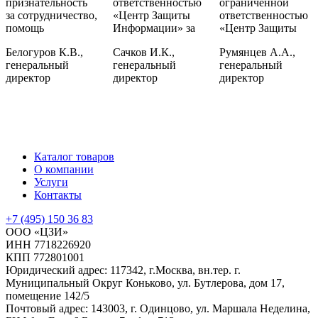
признательность
ответственностью
ограниченной
за сотрудничество,
«Центр Защиты
ответственностью
помощь
Информации» за
«Центр Защиты
Белогуров К.В.,
Сачков И.К.,
Румянцев А.А.,
генеральный
генеральный
генеральный
директор
директор
директор
Каталог товаров
О компании
Услуги
Контакты
+7 (495) 150 36 83
ООО «ЦЗИ»
ИНН 7718226920
КПП 772801001
Юридический адрес: 117342, г.Москва, вн.тер. г.
Муниципальный Округ Коньково, ул. Бутлерова, дом 17,
помещение 142/5
Почтовый адрес: 143003, г. Одинцово, ул. Маршала Неделина,