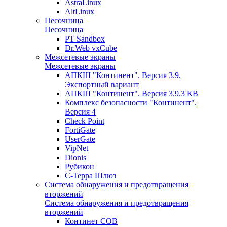
AstraLinux
AltLinux
Песочница
Песочница
PT Sandbox
Dr.Web vxCube
Межсетевые экраны
Межсетевые экраны
АПКШ "Континент". Версия 3.9.
Экспортный вариант
АПКШ "Континент". Версия 3.9.3 КВ
Комплекс безопасности "Континент".
Версия 4
Check Point
FortiGate
UserGate
VipNet
Dionis
Рубикон
С-Терра Шлюз
Система обнаружения и предотвращения
вторжений
Система обнаружения и предотвращения
вторжений
Континет СОВ