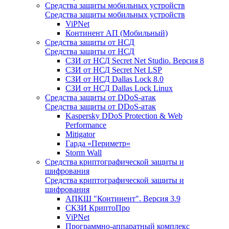
Средства защиты мобильных устройств
Средства защиты мобильных устройств
ViPNet
Континент АП (Мобильный)
Средства защиты от НСД
Средства защиты от НСД
СЗИ от НСД Secret Net Studio. Версия 8
СЗИ от НСД Secret Net LSP
СЗИ от НСД Dallas Lock 8.0
СЗИ от НСД Dallas Lock Linux
Средства защиты от DDoS-атак
Средства защиты от DDoS-атак
Kaspersky DDoS Protection & Web
Performance
Mitigator
Гарда «Периметр»
Storm Wall
Средства криптографической защиты и
шифрования
Средства криптографической защиты и
шифрования
АПКШ "Континент". Версия 3.9
СКЗИ КриптоПро
ViPNet
Программно-аппаратный комплекс