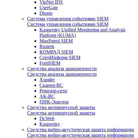
VipNet IDS
UserGate
Dionis
Система управления событиями SIEM
Система управления событиями SIEM
Kaspersky Unified Monitoring and Analysis
Platform (KUMA)
MaxPatrol SIEM
Rusiem
КОМРАД SIEM
СерчИнформ SIEM
FortiSIEM
Средства анализа защищенности
Средства анализа защищенности
Xspider
Сканер-ВС
Ревизор-сети
АК-ВС
ПИК-Эшелон
Средства антивирусной защиты
Средства антивирусной защиты
Dr.Web
Kaspersky
Средства вибро-акустическая защита информации
Средства вибро-акустическая защита информации