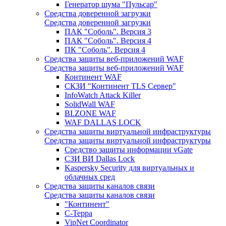
Генератор шума "Пульсар"
Средства доверенной загрузки
Средства доверенной загрузки
ПАК "Соболь". Версия 3
ПАК "Соболь". Версия 4
ПК "Соболь". Версия 4
Средства защиты веб-приложений WAF
Средства защиты веб-приложений WAF
Континент WAF
СКЗИ "Континент TLS Сервер"
InfoWatch Attack Killer
SolidWall WAF
BI.ZONE WAF
WAF DALLAS LOCK
Средства защиты виртуальной инфраструктуры
Средства защиты виртуальной инфраструктуры
Средство защиты информации vGate
СЗИ ВИ Dallas Lock
Kaspersky Security для виртуальных и
облачных сред
Средства защиты каналов связи
Средства защиты каналов связи
"Континент"
С-Терра
VipNet Coordinator