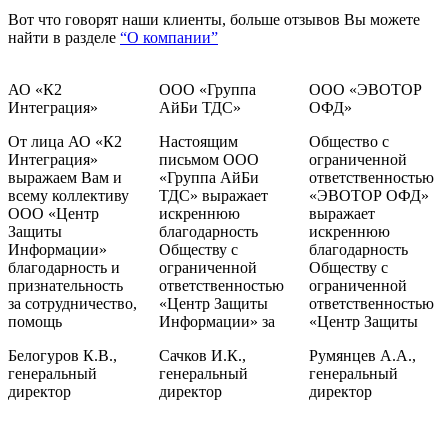
Вот что говорят наши клиенты, больше отзывов Вы можете
найти в разделе
“О компании”
АО «К2
ООО «Группа
ООО «ЭВОТОР
Интеграция»
АйБи ТДС»
ОФД»
От лица АО «К2
Настоящим
Общество с
Интеграция»
письмом ООО
ограниченной
выражаем Вам и
«Группа АйБи
ответственностью
всему коллективу
ТДС» выражает
«ЭВОТОР ОФД»
ООО «Центр
искреннюю
выражает
Защиты
благодарность
искреннюю
Информации»
Обществу с
благодарность
благодарность и
ограниченной
Обществу с
признательность
ответственностью
ограниченной
за сотрудничество,
«Центр Защиты
ответственностью
помощь
Информации» за
«Центр Защиты
Белогуров К.В.,
Сачков И.К.,
Румянцев А.А.,
генеральный
генеральный
генеральный
директор
директор
директор