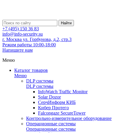
Найти
+7 (495) 150 36 83
info@info-security.su
г. Москва ул. Горбунова, д.2, стр.3
Режим работы 10:00-18:00
Напишите нам
Меню
Каталог товаров
Меню
DLP системы
DLP системы
InfoWatch Traffic Monitor
Solar Dozor
СерчИнформ КИБ
Кибер Протего
Falcongaze SecureTower
Контрольно-измерительное оборудование
Операционные системы
Операционные системы