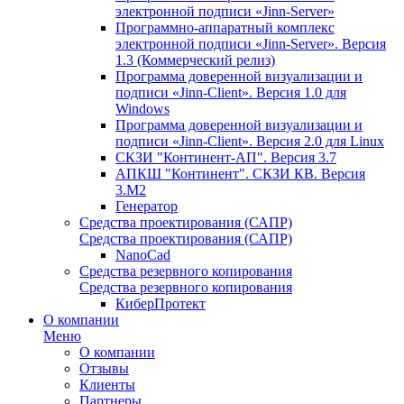
электронной подписи «Jinn-Server»
Программно-аппаратный комплекс
электронной подписи «Jinn-Server». Версия
1.3 (Коммерческий релиз)
Программа доверенной визуализации и
подписи «Jinn-Client». Версия 1.0 для
Windows
Программа доверенной визуализации и
подписи «Jinn-Client». Версия 2.0 для Linux
СКЗИ "Континент-АП". Версия 3.7
АПКШ "Континент". СКЗИ КВ. Версия
3.М2
Генератор
Средства проектирования (САПР)
Средства проектирования (САПР)
NanoCad
Средства резервного копирования
Средства резервного копирования
КиберПротект
О компании
Меню
О компании
Отзывы
Клиенты
Партнеры