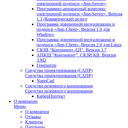
электронной подписи «Jinn-Server»
Программно-аппаратный комплекс
электронной подписи «Jinn-Server». Версия
1.3 (Коммерческий релиз)
Программа доверенной визуализации и
подписи «Jinn-Client». Версия 1.0 для
Windows
Программа доверенной визуализации и
подписи «Jinn-Client». Версия 2.0 для Linux
СКЗИ "Континент-АП". Версия 3.7
АПКШ "Континент". СКЗИ КВ. Версия
3.М2
Генератор
Средства проектирования (САПР)
Средства проектирования (САПР)
NanoCad
Средства резервного копирования
Средства резервного копирования
КиберПротект
О компании
Меню
О компании
Отзывы
Клиенты
Партнеры