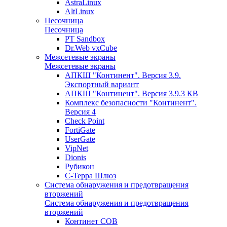
AstraLinux
AltLinux
Песочница
Песочница
PT Sandbox
Dr.Web vxCube
Межсетевые экраны
Межсетевые экраны
АПКШ "Континент". Версия 3.9.
Экспортный вариант
АПКШ "Континент". Версия 3.9.3 КВ
Комплекс безопасности "Континент".
Версия 4
Check Point
FortiGate
UserGate
VipNet
Dionis
Рубикон
С-Терра Шлюз
Система обнаружения и предотвращения
вторжений
Система обнаружения и предотвращения
вторжений
Континет СОВ