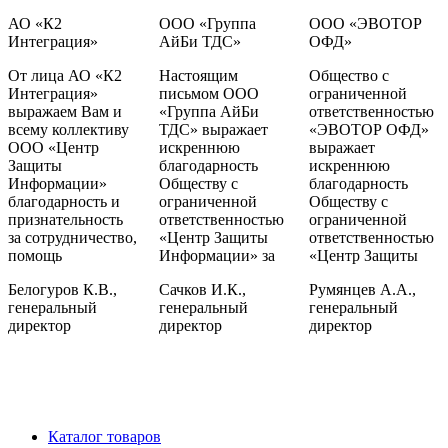
АО «К2
ООО «Группа
ООО «ЭВОТОР
Интеграция»
АйБи ТДС»
ОФД»
От лица АО «К2
Настоящим
Общество с
Интеграция»
письмом ООО
ограниченной
выражаем Вам и
«Группа АйБи
ответственностью
всему коллективу
ТДС» выражает
«ЭВОТОР ОФД»
ООО «Центр
искреннюю
выражает
Защиты
благодарность
искреннюю
Информации»
Обществу с
благодарность
благодарность и
ограниченной
Обществу с
признательность
ответственностью
ограниченной
за сотрудничество,
«Центр Защиты
ответственностью
помощь
Информации» за
«Центр Защиты
Белогуров К.В.,
Сачков И.К.,
Румянцев А.А.,
генеральный
генеральный
генеральный
директор
директор
директор
Каталог товаров