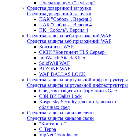
Генератор шума "Пульсар"
Средства доверенной загрузки
Средства доверенной загрузки
ПАК "Соболь". Версия 3
ПАК "Соболь". Версия 4
ПК "Соболь". Версия 4
Средства защиты веб-приложений WAF
Средства защиты веб-приложений WAF
Континент WAF
СКЗИ "Континент TLS Сервер"
InfoWatch Attack Killer
SolidWall WAF
BI.ZONE WAF
WAF DALLAS LOCK
Средства защиты виртуальной инфраструктуры
Средства защиты виртуальной инфраструктуры
Средство защиты информации vGate
СЗИ ВИ Dallas Lock
Kaspersky Security для виртуальных и
облачных сред
Средства защиты каналов связи
Средства защиты каналов связи
"Континент"
С-Терра
VipNet Coordinator