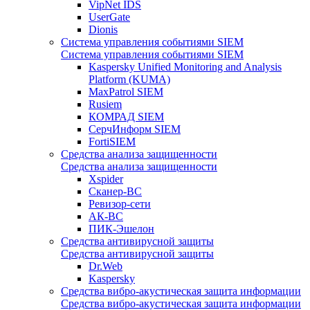
VipNet IDS
UserGate
Dionis
Система управления событиями SIEM
Система управления событиями SIEM
Kaspersky Unified Monitoring and Analysis
Platform (KUMA)
MaxPatrol SIEM
Rusiem
КОМРАД SIEM
СерчИнформ SIEM
FortiSIEM
Средства анализа защищенности
Средства анализа защищенности
Xspider
Сканер-ВС
Ревизор-сети
АК-ВС
ПИК-Эшелон
Средства антивирусной защиты
Средства антивирусной защиты
Dr.Web
Kaspersky
Средства вибро-акустическая защита информации
Средства вибро-акустическая защита информации