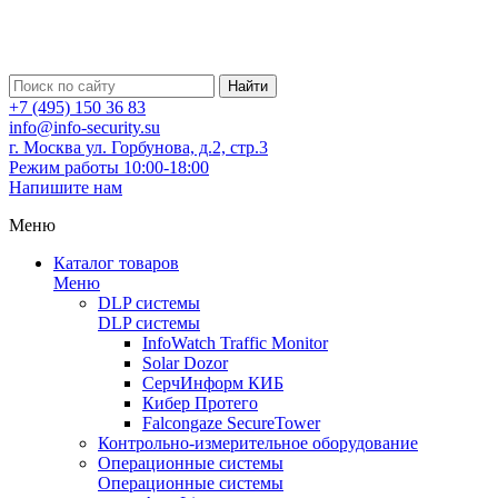
Найти
+7 (495) 150 36 83
info@info-security.su
г. Москва ул. Горбунова, д.2, стр.3
Режим работы 10:00-18:00
Напишите нам
Меню
Каталог товаров
Меню
DLP системы
DLP системы
InfoWatch Traffic Monitor
Solar Dozor
СерчИнформ КИБ
Кибер Протего
Falcongaze SecureTower
Контрольно-измерительное оборудование
Операционные системы
Операционные системы