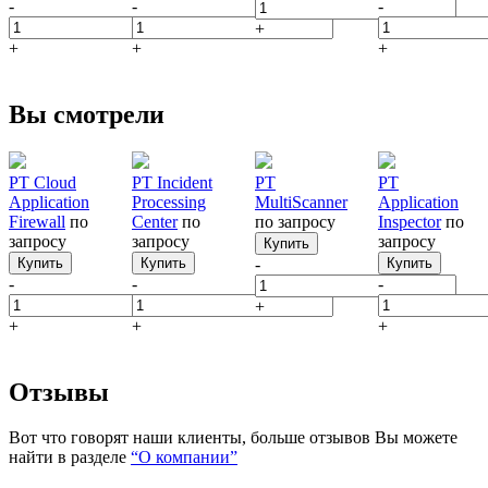
-
-
-
+
+
+
+
Вы смотрели
PT Cloud
PT Incident
PT
PT
Application
Processing
MultiScanner
Application
Firewall
по
Center
по
по запросу
Inspector
по
запросу
запросу
запросу
Купить
Купить
Купить
-
Купить
-
-
-
+
+
+
+
Отзывы
Вот что говорят наши клиенты, больше отзывов Вы можете
найти в разделе
“О компании”