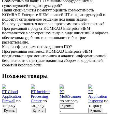
Совместимо ли ваше ПО с нашим оборудованием и
существующей инфраструктурой?
Наши специалисты помогут оценить совместимость
KOMRAD Enterprise SIEM с вашей ИТ-инфраструктурой и
подберут оптимальное решение под ваши задачи.
Как осуществляется поставка программного обеспечения?
Программный продукт KOMRAD Enterprise SIEM
поставляется в электронном виде в виде лицензий и образов,
обеспечивая удобство использования и быстрое
развертывание.
Какова сфера применения данного ПО?
Программный комплекс KOMRAD Enterprise SIEM
предназначен для мониторинга и анализа информационной
безопасности с централизованным сбором и корреляцией
событий безопасности.
Похожие товары
PT Cloud
PT Incident
PT
PT
Application
Processing
MultiScanner
Application
Firewall
по
Center
по
по запросу
Inspector
по
запросу
запросу
запросу
Купить
Купить
Купить
-
Купить