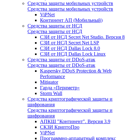
Средства защиты мобильных устройств
Средства защиты мобильных устройств
ViPNet
Континент АП (Мобильный)
Средства защиты от НСД
Средства защиты от НСД
СЗИ от НСД Secret Net Studio. Версия 8
СЗИ от НСД Secret Net LSP
СЗИ от НСД Dallas Lock 8.0
СЗИ от НСД Dallas Lock Linux
Средства защиты от DDoS-атак
Средства защиты от DDoS-атак
Kaspersky DDoS Protection & Web
Performance
Mitigator
Гарда «Периметр»
Storm Wall
Средства криптографической защиты и
шифрования
Средства криптографической защиты и
шифрования
АПКШ "Континент". Версия 3.9
СКЗИ КриптоПро
ViPNet
Программно-аппаратный комплекс