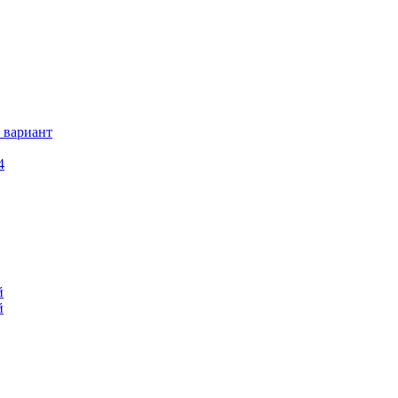
 вариант
4
й
й