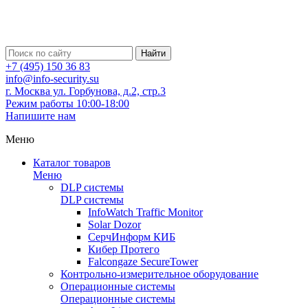
Найти
+7 (495) 150 36 83
info@info-security.su
г. Москва ул. Горбунова, д.2, стр.3
Режим работы 10:00-18:00
Напишите нам
Меню
Каталог товаров
Меню
DLP системы
DLP системы
InfoWatch Traffic Monitor
Solar Dozor
СерчИнформ КИБ
Кибер Протего
Falcongaze SecureTower
Контрольно-измерительное оборудование
Операционные системы
Операционные системы