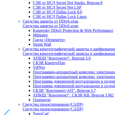
СЗИ от НСД Secret Net Studio. Версия 8
СЗИ от НСД Secret Net LSP
СЗИ от НСД Dallas Lock 8.0
СЗИ от НСД Dallas Lock Linux
Средства защиты от DDoS-атак
Средства защиты от DDoS-атак
Kaspersky DDoS Protection & Web Performance
Mitigator
Гарда «Периметр»
Storm Wall
Средства криптографической защиты и шифровани
Средства криптографической защиты и шифровани
АПКШ "Континент". Версия 3.9
СКЗИ КриптоПро
ViPNet
Программно-аппаратный комплекс электронно
Программно-аппаратный комплекс электронной
Программа доверенной визуализации и подписи
Программа доверенной визуализации и подписи
СКЗИ "Континент-АП". Версия 3.7
АПКШ "Континент". СКЗИ КВ. Версия 3.М2
Генератор
Средства проектирования (САПР)
Средства проектирования (САПР)
NanoCad