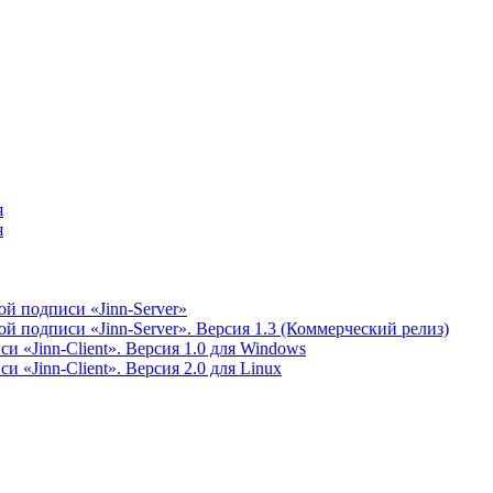
я
я
й подписи «Jinn-Server»
 подписи «Jinn-Server». Версия 1.3 (Коммерческий релиз)
 «Jinn-Client». Версия 1.0 для Windows
 «Jinn-Client». Версия 2.0 для Linux