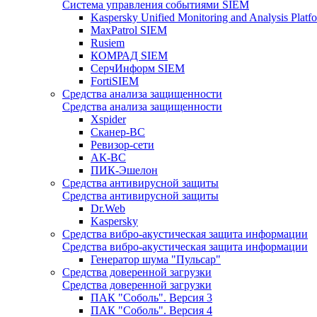
Система управления событиями SIEM
Kaspersky Unified Monitoring and Analysis Pla
MaxPatrol SIEM
Rusiem
КОМРАД SIEM
СерчИнформ SIEM
FortiSIEM
Средства анализа защищенности
Средства анализа защищенности
Xspider
Сканер-ВС
Ревизор-сети
АК-ВС
ПИК-Эшелон
Средства антивирусной защиты
Средства антивирусной защиты
Dr.Web
Kaspersky
Средства вибро-акустическая защита информации
Средства вибро-акустическая защита информации
Генератор шума "Пульсар"
Средства доверенной загрузки
Средства доверенной загрузки
ПАК "Соболь". Версия 3
ПАК "Соболь". Версия 4