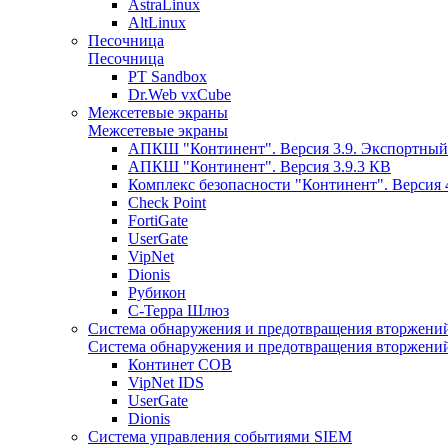
AstraLinux
AltLinux
Песочница
Песочница
PT Sandbox
Dr.Web vxCube
Межсетевые экраны
Межсетевые экраны
АПКШ "Континент". Версия 3.9. Экспортный
АПКШ "Континент". Версия 3.9.3 КВ
Комплекс безопасности "Континент". Версия 
Check Point
FortiGate
UserGate
VipNet
Dionis
Рубикон
С-Терра Шлюз
Система обнаружения и предотвращения вторжени
Система обнаружения и предотвращения вторжени
Континет СОВ
VipNet IDS
UserGate
Dionis
Система управления событиями SIEM