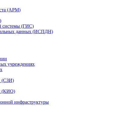
ста (АРМ)
)
й системы (ГИС)
нальных данных (ИСПДН)
нии
ных учреждениях
ях
и (СЗИ)
я (КИО)
ионной инфраструктуры