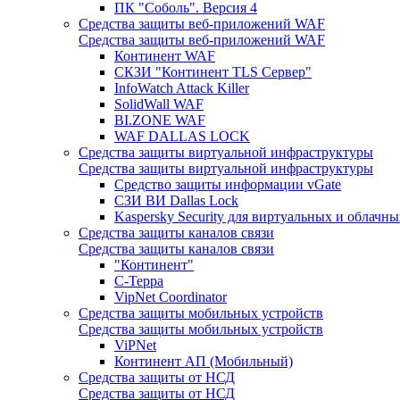
ПК "Соболь". Версия 4
Средства защиты веб-приложений WAF
Средства защиты веб-приложений WAF
Континент WAF
СКЗИ "Континент TLS Сервер"
InfoWatch Attack Killer
SolidWall WAF
BI.ZONE WAF
WAF DALLAS LOCK
Средства защиты виртуальной инфраструктуры
Средства защиты виртуальной инфраструктуры
Средство защиты информации vGate
СЗИ ВИ Dallas Lock
Kaspersky Security для виртуальных и облачны
Средства защиты каналов связи
Средства защиты каналов связи
"Континент"
С-Терра
VipNet Coordinator
Средства защиты мобильных устройств
Средства защиты мобильных устройств
ViPNet
Континент АП (Мобильный)
Средства защиты от НСД
Средства защиты от НСД