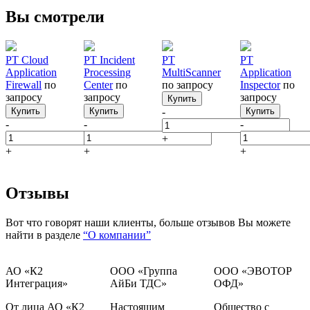
Вы смотрели
PT Cloud
PT Incident
PT
PT
Application
Processing
MultiScanner
Application
Firewall
по
Center
по
по запросу
Inspector
по
запросу
запросу
запросу
Купить
Купить
Купить
-
Купить
-
-
-
+
+
+
+
Отзывы
Вот что говорят наши клиенты, больше отзывов Вы можете
найти в разделе
“О компании”
АО «К2
ООО «Группа
ООО «ЭВОТОР
Интеграция»
АйБи ТДС»
ОФД»
От лица АО «К2
Настоящим
Общество с