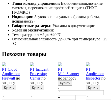
Типы команд управления:
Включение/выключение
системы, переключение профилей защиты (ТИХО,
ГРОМКО)
Индикация:
Звуковая и визуальная (режим работы,
исправность)
Габаритные размеры:
Указаны в документации
Условия эксплуатации:
Температура: от +5 до +40 ºС
Относительная влажность: до 80% при температуре +25
ºС
Похожие товары
PT Cloud
PT Incident
PT
PT
Application
Processing
MultiScanner
Application
Firewall
по
Center
по
по запросу
Inspector
по
запросу
запросу
запросу
Купить
Купить
Купить
-
Купить
-
-
-
+
+
+
+