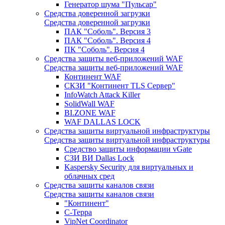
Генератор шума "Пульсар"
Средства доверенной загрузки
Средства доверенной загрузки
ПАК "Соболь". Версия 3
ПАК "Соболь". Версия 4
ПК "Соболь". Версия 4
Средства защиты веб-приложений WAF
Средства защиты веб-приложений WAF
Континент WAF
СКЗИ "Континент TLS Сервер"
InfoWatch Attack Killer
SolidWall WAF
BI.ZONE WAF
WAF DALLAS LOCK
Средства защиты виртуальной инфраструктуры
Средства защиты виртуальной инфраструктуры
Средство защиты информации vGate
СЗИ ВИ Dallas Lock
Kaspersky Security для виртуальных и
облачных сред
Средства защиты каналов связи
Средства защиты каналов связи
"Континент"
С-Терра
VipNet Coordinator