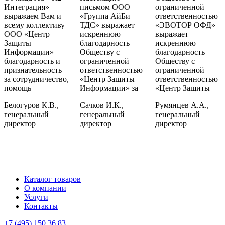
Интеграция»
письмом ООО
ограниченной
выражаем Вам и
«Группа АйБи
ответственностью
всему коллективу
ТДС» выражает
«ЭВОТОР ОФД»
ООО «Центр
искреннюю
выражает
Защиты
благодарность
искреннюю
Информации»
Обществу с
благодарность
благодарность и
ограниченной
Обществу с
признательность
ответственностью
ограниченной
за сотрудничество,
«Центр Защиты
ответственностью
помощь
Информации» за
«Центр Защиты
Белогуров К.В.,
Сачков И.К.,
Румянцев А.А.,
генеральный
генеральный
генеральный
директор
директор
директор
Каталог товаров
О компании
Услуги
Контакты
+7 (495) 150 36 83