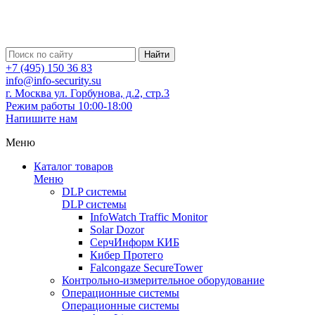
Найти
+7 (495) 150 36 83
info@info-security.su
г. Москва ул. Горбунова, д.2, стр.3
Режим работы 10:00-18:00
Напишите нам
Меню
Каталог товаров
Меню
DLP системы
DLP системы
InfoWatch Traffic Monitor
Solar Dozor
СерчИнформ КИБ
Кибер Протего
Falcongaze SecureTower
Контрольно-измерительное оборудование
Операционные системы
Операционные системы