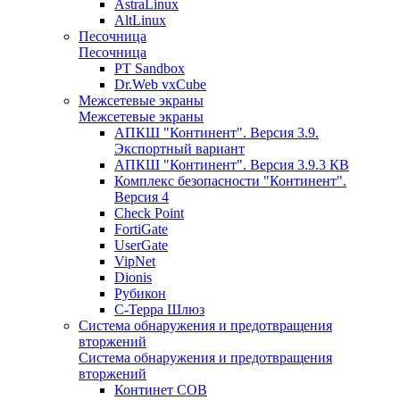
AstraLinux
AltLinux
Песочница
Песочница
PT Sandbox
Dr.Web vxCube
Межсетевые экраны
Межсетевые экраны
АПКШ "Континент". Версия 3.9.
Экспортный вариант
АПКШ "Континент". Версия 3.9.3 КВ
Комплекс безопасности "Континент".
Версия 4
Check Point
FortiGate
UserGate
VipNet
Dionis
Рубикон
С-Терра Шлюз
Система обнаружения и предотвращения
вторжений
Система обнаружения и предотвращения
вторжений
Континет СОВ