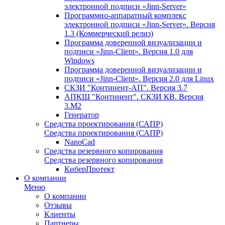
электронной подписи «Jinn-Server»
Программно-аппаратный комплекс
электронной подписи «Jinn-Server». Версия
1.3 (Коммерческий релиз)
Программа доверенной визуализации и
подписи «Jinn-Client». Версия 1.0 для
Windows
Программа доверенной визуализации и
подписи «Jinn-Client». Версия 2.0 для Linux
СКЗИ "Континент-АП". Версия 3.7
АПКШ "Континент". СКЗИ КВ. Версия
3.М2
Генератор
Средства проектирования (САПР)
Средства проектирования (САПР)
NanoCad
Средства резервного копирования
Средства резервного копирования
КиберПротект
О компании
Меню
О компании
Отзывы
Клиенты
Партнеры