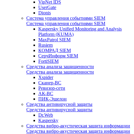
VipNet IDS
UserGate
Dionis
Система управления событиями SIEM
Система управления событиями SIEM
Kaspersky Unified Monitoring and Analysis
Platform (KUMA)
MaxPatrol SIEM
Rusiem
КОМРАД SIEM
СерчИнформ SIEM
FortiSIEM
Средства анализа защищенности
Средства анализа защищенности
Xspider
Сканер-ВС
Ревизор-сети
АК-ВС
ПИК-Эшелон
Средства антивирусной защиты
Средства антивирусной защиты
Dr.Web
Kaspersky
Средства вибро-акустическая защита информации
Средства вибро-акустическая защита информации