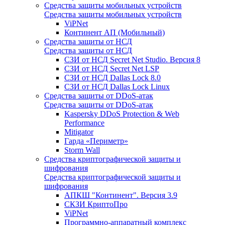
Средства защиты мобильных устройств
Средства защиты мобильных устройств
ViPNet
Континент АП (Мобильный)
Средства защиты от НСД
Средства защиты от НСД
СЗИ от НСД Secret Net Studio. Версия 8
СЗИ от НСД Secret Net LSP
СЗИ от НСД Dallas Lock 8.0
СЗИ от НСД Dallas Lock Linux
Средства защиты от DDoS-атак
Средства защиты от DDoS-атак
Kaspersky DDoS Protection & Web
Performance
Mitigator
Гарда «Периметр»
Storm Wall
Средства криптографической защиты и
шифрования
Средства криптографической защиты и
шифрования
АПКШ "Континент". Версия 3.9
СКЗИ КриптоПро
ViPNet
Программно-аппаратный комплекс