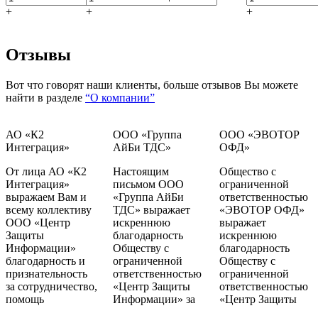
+
+
+
Отзывы
Вот что говорят наши клиенты, больше отзывов Вы можете
найти в разделе
“О компании”
АО «К2
ООО «Группа
ООО «ЭВОТОР
Интеграция»
АйБи ТДС»
ОФД»
От лица АО «К2
Настоящим
Общество с
Интеграция»
письмом ООО
ограниченной
выражаем Вам и
«Группа АйБи
ответственностью
всему коллективу
ТДС» выражает
«ЭВОТОР ОФД»
ООО «Центр
искреннюю
выражает
Защиты
благодарность
искреннюю
Информации»
Обществу с
благодарность
благодарность и
ограниченной
Обществу с
признательность
ответственностью
ограниченной
за сотрудничество,
«Центр Защиты
ответственностью
помощь
Информации» за
«Центр Защиты