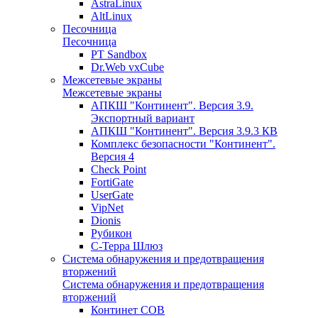
AstraLinux
AltLinux
Песочница
Песочница
PT Sandbox
Dr.Web vxCube
Межсетевые экраны
Межсетевые экраны
АПКШ "Континент". Версия 3.9.
Экспортный вариант
АПКШ "Континент". Версия 3.9.3 КВ
Комплекс безопасности "Континент".
Версия 4
Check Point
FortiGate
UserGate
VipNet
Dionis
Рубикон
С-Терра Шлюз
Система обнаружения и предотвращения
вторжений
Система обнаружения и предотвращения
вторжений
Континет СОВ