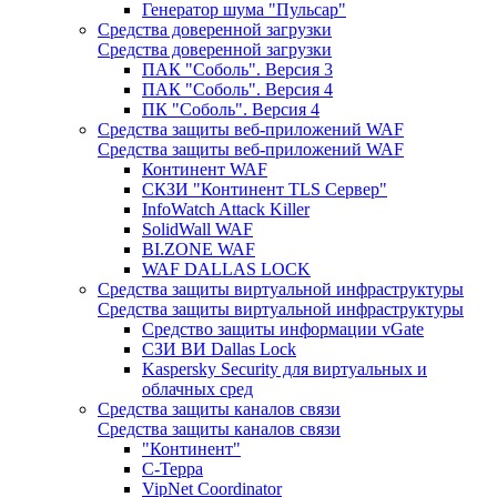
Генератор шума "Пульсар"
Средства доверенной загрузки
Средства доверенной загрузки
ПАК "Соболь". Версия 3
ПАК "Соболь". Версия 4
ПК "Соболь". Версия 4
Средства защиты веб-приложений WAF
Средства защиты веб-приложений WAF
Континент WAF
СКЗИ "Континент TLS Сервер"
InfoWatch Attack Killer
SolidWall WAF
BI.ZONE WAF
WAF DALLAS LOCK
Средства защиты виртуальной инфраструктуры
Средства защиты виртуальной инфраструктуры
Средство защиты информации vGate
СЗИ ВИ Dallas Lock
Kaspersky Security для виртуальных и
облачных сред
Средства защиты каналов связи
Средства защиты каналов связи
"Континент"
С-Терра
VipNet Coordinator