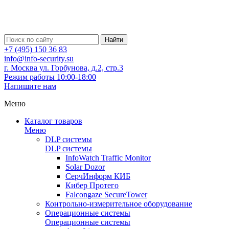
Найти
+7 (495) 150 36 83
info@info-security.su
г. Москва ул. Горбунова, д.2, стр.3
Режим работы 10:00-18:00
Напишите нам
Меню
Каталог товаров
Меню
DLP системы
DLP системы
InfoWatch Traffic Monitor
Solar Dozor
СерчИнформ КИБ
Кибер Протего
Falcongaze SecureTower
Контрольно-измерительное оборудование
Операционные системы
Операционные системы