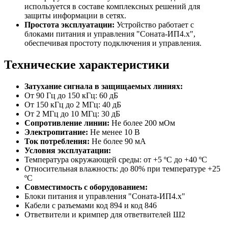
используется в составе комплексных решений для
защиты информации в сетях.
Простота эксплуатации:
Устройство работает с
блоками питания и управления "Соната-ИП4.x",
обеспечивая простоту подключения и управления.
Технические характеристики
Затухание сигнала в защищаемых линиях:
От 90 Гц до 150 кГц: 60 дБ
От 150 кГц до 2 МГц: 40 дБ
От 2 МГц до 10 МГц: 30 дБ
Сопротивление линии:
Не более 200 мОм
Электропитание:
Не менее 10 В
Ток потребления:
Не более 90 мА
Условия эксплуатации:
Температура окружающей среды: от +5 ºС до +40 ºС
Относительная влажность: до 80% при температуре +25
ºС
Совместимость с оборудованием:
Блоки питания и управления "Соната-ИП4.x"
Кабели с разъемами код 894 и код 846
Ответвители и кримпер для ответвителей Ш2