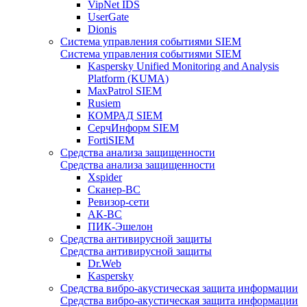
VipNet IDS
UserGate
Dionis
Система управления событиями SIEM
Система управления событиями SIEM
Kaspersky Unified Monitoring and Analysis
Platform (KUMA)
MaxPatrol SIEM
Rusiem
КОМРАД SIEM
СерчИнформ SIEM
FortiSIEM
Средства анализа защищенности
Средства анализа защищенности
Xspider
Сканер-ВС
Ревизор-сети
АК-ВС
ПИК-Эшелон
Средства антивирусной защиты
Средства антивирусной защиты
Dr.Web
Kaspersky
Средства вибро-акустическая защита информации
Средства вибро-акустическая защита информации