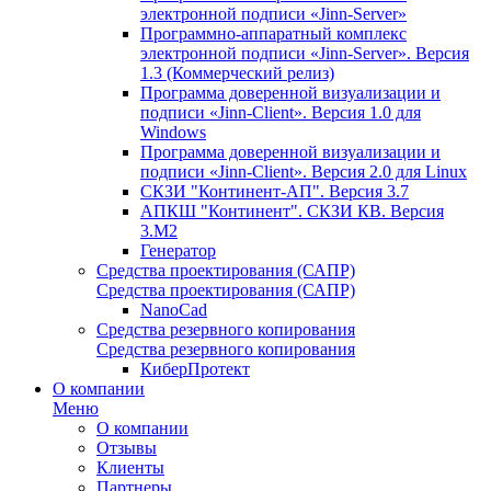
электронной подписи «Jinn-Server»
Программно-аппаратный комплекс
электронной подписи «Jinn-Server». Версия
1.3 (Коммерческий релиз)
Программа доверенной визуализации и
подписи «Jinn-Client». Версия 1.0 для
Windows
Программа доверенной визуализации и
подписи «Jinn-Client». Версия 2.0 для Linux
СКЗИ "Континент-АП". Версия 3.7
АПКШ "Континент". СКЗИ КВ. Версия
3.М2
Генератор
Средства проектирования (САПР)
Средства проектирования (САПР)
NanoCad
Средства резервного копирования
Средства резервного копирования
КиберПротект
О компании
Меню
О компании
Отзывы
Клиенты
Партнеры