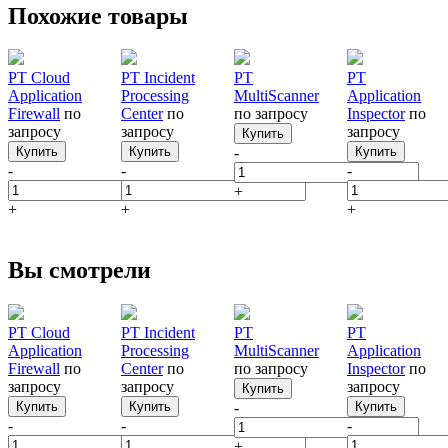
Похожие товары
PT Cloud
PT Incident
PT
PT
Application
Processing
MultiScanner
Application
Firewall
по
Center
по
по запросу
Inspector
по
запросу
запросу
запросу
Купить
Купить
Купить
-
Купить
-
-
-
+
+
+
+
Вы смотрели
PT Cloud
PT Incident
PT
PT
Application
Processing
MultiScanner
Application
Firewall
по
Center
по
по запросу
Inspector
по
запросу
запросу
запросу
Купить
Купить
Купить
-
Купить
-
-
-
+