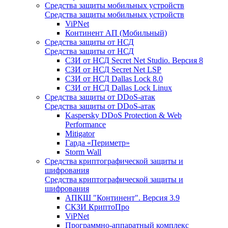
Средства защиты мобильных устройств
Средства защиты мобильных устройств
ViPNet
Континент АП (Мобильный)
Средства защиты от НСД
Средства защиты от НСД
СЗИ от НСД Secret Net Studio. Версия 8
СЗИ от НСД Secret Net LSP
СЗИ от НСД Dallas Lock 8.0
СЗИ от НСД Dallas Lock Linux
Средства защиты от DDoS-атак
Средства защиты от DDoS-атак
Kaspersky DDoS Protection & Web
Performance
Mitigator
Гарда «Периметр»
Storm Wall
Средства криптографической защиты и
шифрования
Средства криптографической защиты и
шифрования
АПКШ "Континент". Версия 3.9
СКЗИ КриптоПро
ViPNet
Программно-аппаратный комплекс