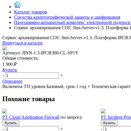
Каталог товаров
Средства криптографической защиты и шифрования
Программно-аппаратный комплекс электронной подписи «J
Сервис архивирования СОС Jinn-Server-v1.3. Платформа
Сервис архивирования СОС Jinn-Server-v1.3. Платформа IPCR3
Вернуться в каталог
Артикул:
JINN-1.3-IPCR300-CL-SP1Y
Общая стоимость:
1 900 ₽
Купить
-
+
Описание
Включена ТП уровня Базовый, срок 1 год + Техническая гаранти
Похожие товары
PT Cloud Application Firewall
по запросу
PT Incident Pro
Купить
Купить
-
+
-