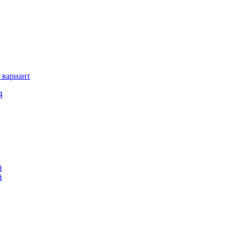
 вариант
4
й
й