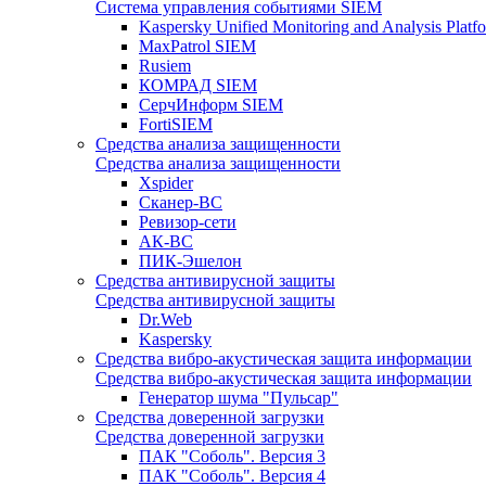
Система управления событиями SIEM
Kaspersky Unified Monitoring and Analysis Pla
MaxPatrol SIEM
Rusiem
КОМРАД SIEM
СерчИнформ SIEM
FortiSIEM
Средства анализа защищенности
Средства анализа защищенности
Xspider
Сканер-ВС
Ревизор-сети
АК-ВС
ПИК-Эшелон
Средства антивирусной защиты
Средства антивирусной защиты
Dr.Web
Kaspersky
Средства вибро-акустическая защита информации
Средства вибро-акустическая защита информации
Генератор шума "Пульсар"
Средства доверенной загрузки
Средства доверенной загрузки
ПАК "Соболь". Версия 3
ПАК "Соболь". Версия 4