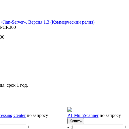
inn-Server». Версия 1.3 (Коммерческий релиз)
 IPCR300
00
я, срок 1 год.
cessing Center
по запросу
PT MultiScanner
по запросу
Купить
+
-
+