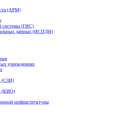
ста (АРМ)
)
й системы (ГИС)
нальных данных (ИСПДН)
нии
ных учреждениях
ях
и (СЗИ)
я (КИО)
ионной инфраструктуры