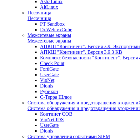
AstraLinux
AltLinux
Песочница
Песочница
PT Sandbox
Dr.Web vxCube
Межсетевые экраны
Межсетевые экраны
АПКШ "Континент". Версия 3.9. Экспортный
АПКШ "Континент". Версия 3.9.3 КВ
Комплекс безопасности "Континент". Версия 
Check Point
FortiGate
UserGate
VipNet
Dionis
Рубикон
С-Терра Шлюз
Система обнаружения и предотвращения вторжени
Система обнаружения и предотвращения вторжени
Континет СОВ
VipNet IDS
UserGate
Dionis
Система управления событиями SIEM