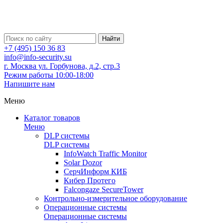
Найти
+7 (495) 150 36 83
info@info-security.su
г. Москва ул. Горбунова, д.2, стр.3
Режим работы 10:00-18:00
Напишите нам
Меню
Каталог товаров
Меню
DLP системы
DLP системы
InfoWatch Traffic Monitor
Solar Dozor
СерчИнформ КИБ
Кибер Протего
Falcongaze SecureTower
Контрольно-измерительное оборудование
Операционные системы
Операционные системы