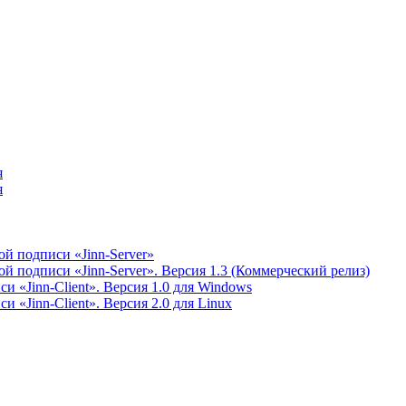
я
я
й подписи «Jinn-Server»
 подписи «Jinn-Server». Версия 1.3 (Коммерческий релиз)
 «Jinn-Client». Версия 1.0 для Windows
 «Jinn-Client». Версия 2.0 для Linux