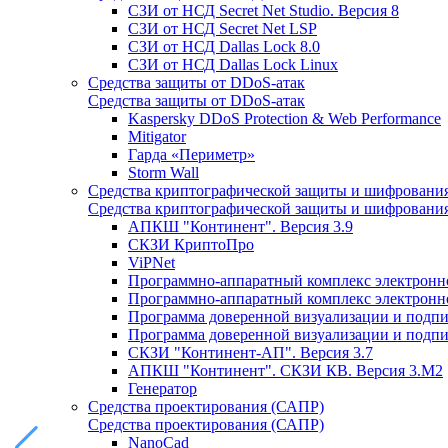
СЗИ от НСД Secret Net Studio. Версия 8
СЗИ от НСД Secret Net LSP
СЗИ от НСД Dallas Lock 8.0
СЗИ от НСД Dallas Lock Linux
Средства защиты от DDoS-атак
Средства защиты от DDoS-атак
Kaspersky DDoS Protection & Web Performance
Mitigator
Гарда «Периметр»
Storm Wall
Средства криптографической защиты и шифровани
Средства криптографической защиты и шифровани
АПКШ "Континент". Версия 3.9
СКЗИ КриптоПро
ViPNet
Программно-аппаратный комплекс электронно
Программно-аппаратный комплекс электронной
Программа доверенной визуализации и подписи
Программа доверенной визуализации и подписи
СКЗИ "Континент-АП". Версия 3.7
АПКШ "Континент". СКЗИ КВ. Версия 3.М2
Генератор
Средства проектирования (САПР)
Средства проектирования (САПР)
NanoCad