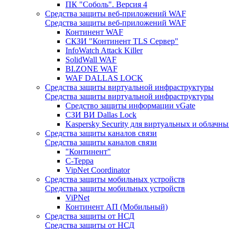
ПК "Соболь". Версия 4
Средства защиты веб-приложений WAF
Средства защиты веб-приложений WAF
Континент WAF
СКЗИ "Континент TLS Сервер"
InfoWatch Attack Killer
SolidWall WAF
BI.ZONE WAF
WAF DALLAS LOCK
Средства защиты виртуальной инфраструктуры
Средства защиты виртуальной инфраструктуры
Средство защиты информации vGate
СЗИ ВИ Dallas Lock
Kaspersky Security для виртуальных и облачны
Средства защиты каналов связи
Средства защиты каналов связи
"Континент"
С-Терра
VipNet Coordinator
Средства защиты мобильных устройств
Средства защиты мобильных устройств
ViPNet
Континент АП (Мобильный)
Средства защиты от НСД
Средства защиты от НСД