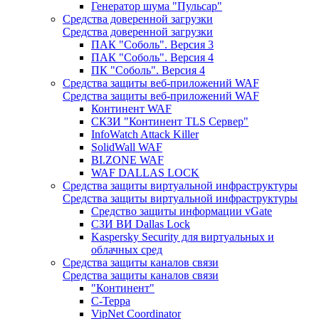
Генератор шума "Пульсар"
Средства доверенной загрузки
Средства доверенной загрузки
ПАК "Соболь". Версия 3
ПАК "Соболь". Версия 4
ПК "Соболь". Версия 4
Средства защиты веб-приложений WAF
Средства защиты веб-приложений WAF
Континент WAF
СКЗИ "Континент TLS Сервер"
InfoWatch Attack Killer
SolidWall WAF
BI.ZONE WAF
WAF DALLAS LOCK
Средства защиты виртуальной инфраструктуры
Средства защиты виртуальной инфраструктуры
Средство защиты информации vGate
СЗИ ВИ Dallas Lock
Kaspersky Security для виртуальных и
облачных сред
Средства защиты каналов связи
Средства защиты каналов связи
"Континент"
С-Терра
VipNet Coordinator