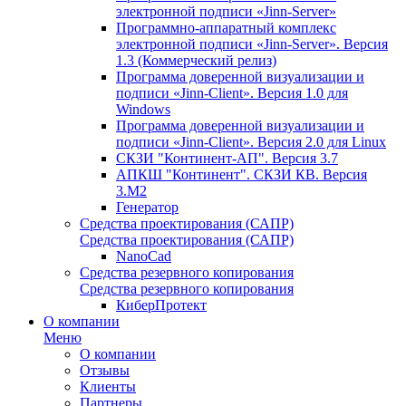
электронной подписи «Jinn-Server»
Программно-аппаратный комплекс
электронной подписи «Jinn-Server». Версия
1.3 (Коммерческий релиз)
Программа доверенной визуализации и
подписи «Jinn-Client». Версия 1.0 для
Windows
Программа доверенной визуализации и
подписи «Jinn-Client». Версия 2.0 для Linux
СКЗИ "Континент-АП". Версия 3.7
АПКШ "Континент". СКЗИ КВ. Версия
3.М2
Генератор
Средства проектирования (САПР)
Средства проектирования (САПР)
NanoCad
Средства резервного копирования
Средства резервного копирования
КиберПротект
О компании
Меню
О компании
Отзывы
Клиенты
Партнеры