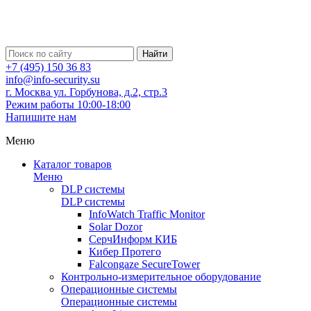
Найти
+7 (495) 150 36 83
info@info-security.su
г. Москва ул. Горбунова, д.2, стр.3
Режим работы 10:00-18:00
Напишите нам
Меню
Каталог товаров
Меню
DLP системы
DLP системы
InfoWatch Traffic Monitor
Solar Dozor
СерчИнформ КИБ
Кибер Протего
Falcongaze SecureTower
Контрольно-измерительное оборудование
Операционные системы
Операционные системы