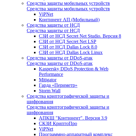
Средства защиты мобильных устройств
Средства защиты мобильных устройств
ViPNet
Континент АП (Мобильный)
Средства защиты от НСД
Средства защиты от НСД
СЗИ от НСД Secret Net Studio. Версия 8
СЗИ от НСД Secret Net LSP
СЗИ от НСД Dallas Lock 8.0
СЗИ от НСД Dallas Lock Linux
Средства защиты от DDoS-атак
Средства защиты от DDoS-атак
Kaspersky DDoS Protection & Web
Performance
Mitigator
Гарда «Периметр»
Storm Wall
Средства криптографической защиты и
шифрования
Средства криптографической защиты и
шифрования
АПКШ "Континент". Версия 3.9
СКЗИ КриптоПро
ViPNet
Программно-аппаратный комплекс