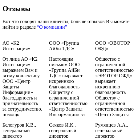
Отзывы
Вот что говорят наши клиенты, больше отзывов Вы можете
найти в разделе
“О компании”
АО «К2
ООО «Группа
ООО «ЭВОТОР
Интеграция»
АйБи ТДС»
ОФД»
От лица АО «К2
Настоящим
Общество с
Интеграция»
письмом ООО
ограниченной
выражаем Вам и
«Группа АйБи
ответственностью
всему коллективу
ТДС» выражает
«ЭВОТОР ОФД»
ООО «Центр
искреннюю
выражает
Защиты
благодарность
искреннюю
Информации»
Обществу с
благодарность
благодарность и
ограниченной
Обществу с
признательность
ответственностью
ограниченной
за сотрудничество,
«Центр Защиты
ответственностью
помощь
Информации» за
«Центр Защиты
Белогуров К.В.,
Сачков И.К.,
Румянцев А.А.,
генеральный
генеральный
генеральный
директор
директор
директор