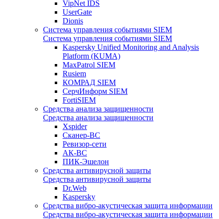
VipNet IDS
UserGate
Dionis
Система управления событиями SIEM
Система управления событиями SIEM
Kaspersky Unified Monitoring and Analysis
Platform (KUMA)
MaxPatrol SIEM
Rusiem
КОМРАД SIEM
СерчИнформ SIEM
FortiSIEM
Средства анализа защищенности
Средства анализа защищенности
Xspider
Сканер-ВС
Ревизор-сети
АК-ВС
ПИК-Эшелон
Средства антивирусной защиты
Средства антивирусной защиты
Dr.Web
Kaspersky
Средства вибро-акустическая защита информации
Средства вибро-акустическая защита информации