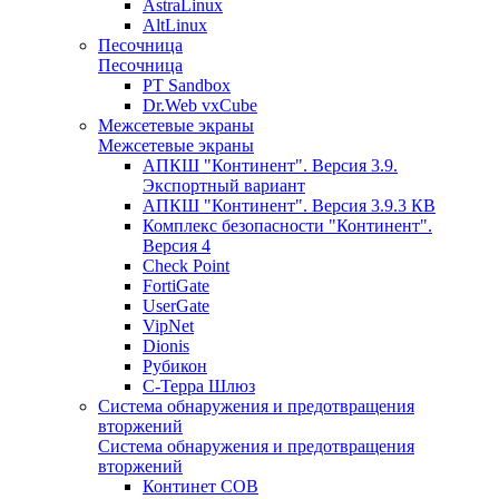
AstraLinux
AltLinux
Песочница
Песочница
PT Sandbox
Dr.Web vxCube
Межсетевые экраны
Межсетевые экраны
АПКШ "Континент". Версия 3.9.
Экспортный вариант
АПКШ "Континент". Версия 3.9.3 КВ
Комплекс безопасности "Континент".
Версия 4
Check Point
FortiGate
UserGate
VipNet
Dionis
Рубикон
С-Терра Шлюз
Система обнаружения и предотвращения
вторжений
Система обнаружения и предотвращения
вторжений
Континет СОВ