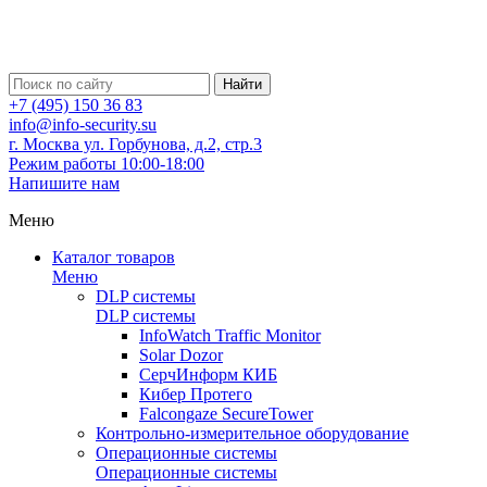
Найти
+7 (495) 150 36 83
info@info-security.su
г. Москва ул. Горбунова, д.2, стр.3
Режим работы 10:00-18:00
Напишите нам
Меню
Каталог товаров
Меню
DLP системы
DLP системы
InfoWatch Traffic Monitor
Solar Dozor
СерчИнформ КИБ
Кибер Протего
Falcongaze SecureTower
Контрольно-измерительное оборудование
Операционные системы
Операционные системы