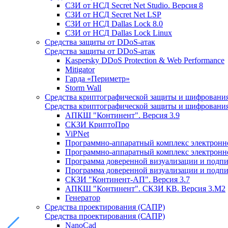
СЗИ от НСД Secret Net Studio. Версия 8
СЗИ от НСД Secret Net LSP
СЗИ от НСД Dallas Lock 8.0
СЗИ от НСД Dallas Lock Linux
Средства защиты от DDoS-атак
Средства защиты от DDoS-атак
Kaspersky DDoS Protection & Web Performance
Mitigator
Гарда «Периметр»
Storm Wall
Средства криптографической защиты и шифровани
Средства криптографической защиты и шифровани
АПКШ "Континент". Версия 3.9
СКЗИ КриптоПро
ViPNet
Программно-аппаратный комплекс электронно
Программно-аппаратный комплекс электронной
Программа доверенной визуализации и подписи
Программа доверенной визуализации и подписи
СКЗИ "Континент-АП". Версия 3.7
АПКШ "Континент". СКЗИ КВ. Версия 3.М2
Генератор
Средства проектирования (САПР)
Средства проектирования (САПР)
NanoCad