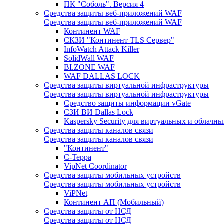
ПК "Соболь". Версия 4
Средства защиты веб-приложений WAF
Средства защиты веб-приложений WAF
Континент WAF
СКЗИ "Континент TLS Сервер"
InfoWatch Attack Killer
SolidWall WAF
BI.ZONE WAF
WAF DALLAS LOCK
Средства защиты виртуальной инфраструктуры
Средства защиты виртуальной инфраструктуры
Средство защиты информации vGate
СЗИ ВИ Dallas Lock
Kaspersky Security для виртуальных и облачны
Средства защиты каналов связи
Средства защиты каналов связи
"Континент"
С-Терра
VipNet Coordinator
Средства защиты мобильных устройств
Средства защиты мобильных устройств
ViPNet
Континент АП (Мобильный)
Средства защиты от НСД
Средства защиты от НСД