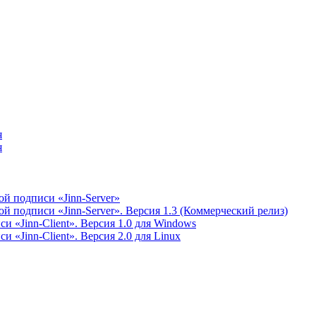
я
я
й подписи «Jinn-Server»
 подписи «Jinn-Server». Версия 1.3 (Коммерческий релиз)
 «Jinn-Client». Версия 1.0 для Windows
 «Jinn-Client». Версия 2.0 для Linux