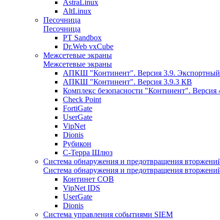
AstraLinux
AltLinux
Песочница
Песочница
PT Sandbox
Dr.Web vxCube
Межсетевые экраны
Межсетевые экраны
АПКШ "Континент". Версия 3.9. Экспортный
АПКШ "Континент". Версия 3.9.3 КВ
Комплекс безопасности "Континент". Версия 
Check Point
FortiGate
UserGate
VipNet
Dionis
Рубикон
С-Терра Шлюз
Система обнаружения и предотвращения вторжени
Система обнаружения и предотвращения вторжени
Континет СОВ
VipNet IDS
UserGate
Dionis
Система управления событиями SIEM