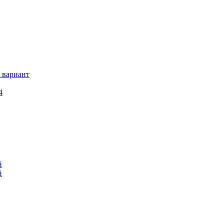
 вариант
4
й
й