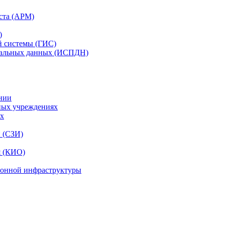
ста (АРМ)
)
й системы (ГИС)
нальных данных (ИСПДН)
нии
ных учреждениях
ях
и (СЗИ)
я (КИО)
ионной инфраструктуры