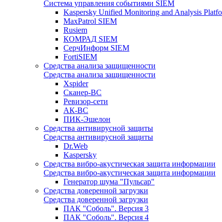
Система управления событиями SIEM
Kaspersky Unified Monitoring and Analysis Pla
MaxPatrol SIEM
Rusiem
КОМРАД SIEM
СерчИнформ SIEM
FortiSIEM
Средства анализа защищенности
Средства анализа защищенности
Xspider
Сканер-ВС
Ревизор-сети
АК-ВС
ПИК-Эшелон
Средства антивирусной защиты
Средства антивирусной защиты
Dr.Web
Kaspersky
Средства вибро-акустическая защита информации
Средства вибро-акустическая защита информации
Генератор шума "Пульсар"
Средства доверенной загрузки
Средства доверенной загрузки
ПАК "Соболь". Версия 3
ПАК "Соболь". Версия 4