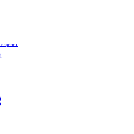
 вариант
4
й
й