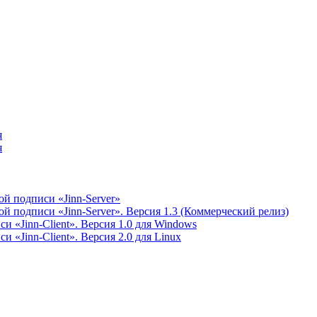
я
я
й подписи «Jinn-Server»
 подписи «Jinn-Server». Версия 1.3 (Коммерческий релиз)
 «Jinn-Client». Версия 1.0 для Windows
 «Jinn-Client». Версия 2.0 для Linux