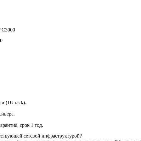
IPC3000
00
 (1U rack).
сивера.
рантия, срок 1 год.
ествующей сетевой инфраструктурой?