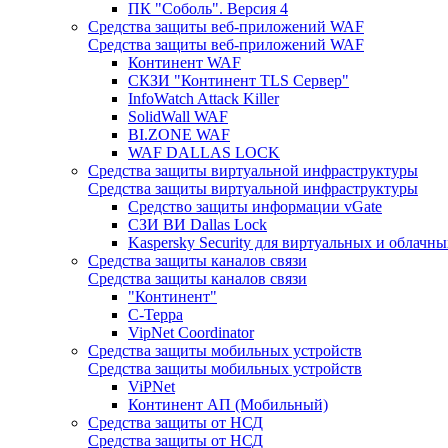
ПК "Соболь". Версия 4
Средства защиты веб-приложений WAF
Средства защиты веб-приложений WAF
Континент WAF
СКЗИ "Континент TLS Сервер"
InfoWatch Attack Killer
SolidWall WAF
BI.ZONE WAF
WAF DALLAS LOCK
Средства защиты виртуальной инфраструктуры
Средства защиты виртуальной инфраструктуры
Средство защиты информации vGate
СЗИ ВИ Dallas Lock
Kaspersky Security для виртуальных и облачны
Средства защиты каналов связи
Средства защиты каналов связи
"Континент"
С-Терра
VipNet Coordinator
Средства защиты мобильных устройств
Средства защиты мобильных устройств
ViPNet
Континент АП (Мобильный)
Средства защиты от НСД
Средства защиты от НСД