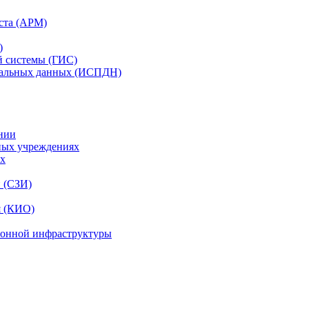
ста (АРМ)
)
й системы (ГИС)
нальных данных (ИСПДН)
нии
ных учреждениях
ях
и (СЗИ)
я (КИО)
ионной инфраструктуры