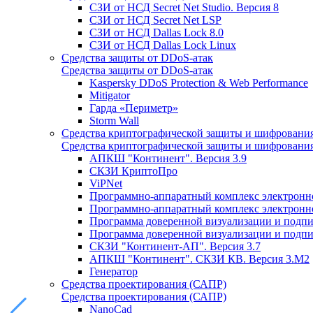
СЗИ от НСД Secret Net Studio. Версия 8
СЗИ от НСД Secret Net LSP
СЗИ от НСД Dallas Lock 8.0
СЗИ от НСД Dallas Lock Linux
Средства защиты от DDoS-атак
Средства защиты от DDoS-атак
Kaspersky DDoS Protection & Web Performance
Mitigator
Гарда «Периметр»
Storm Wall
Средства криптографической защиты и шифровани
Средства криптографической защиты и шифровани
АПКШ "Континент". Версия 3.9
СКЗИ КриптоПро
ViPNet
Программно-аппаратный комплекс электронно
Программно-аппаратный комплекс электронной
Программа доверенной визуализации и подписи
Программа доверенной визуализации и подписи
СКЗИ "Континент-АП". Версия 3.7
АПКШ "Континент". СКЗИ КВ. Версия 3.М2
Генератор
Средства проектирования (САПР)
Средства проектирования (САПР)
NanoCad