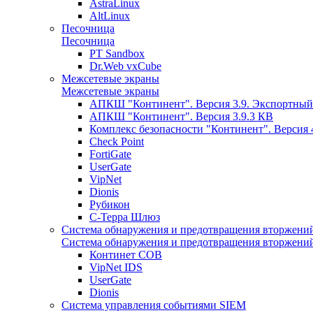
AstraLinux
AltLinux
Песочница
Песочница
PT Sandbox
Dr.Web vxCube
Межсетевые экраны
Межсетевые экраны
АПКШ "Континент". Версия 3.9. Экспортный
АПКШ "Континент". Версия 3.9.3 КВ
Комплекс безопасности "Континент". Версия 
Check Point
FortiGate
UserGate
VipNet
Dionis
Рубикон
С-Терра Шлюз
Система обнаружения и предотвращения вторжени
Система обнаружения и предотвращения вторжени
Континет СОВ
VipNet IDS
UserGate
Dionis
Система управления событиями SIEM