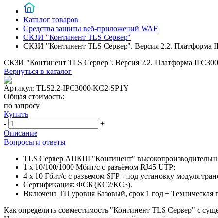
Каталог товаров
Средства защиты веб-приложений WAF
СКЗИ "Континент TLS Сервер"
СКЗИ "Континент TLS Сервер". Версия 2.2. Платформа 
СКЗИ "Континент TLS Сервер". Версия 2.2. Платформа IPC30
Вернуться в каталог
Артикул:
TLS2.2-IPC3000-KC2-SP1Y
Общая стоимость:
по запросу
Купить
-
+
Описание
Вопросы и ответы
TLS Сервер АПКШ "Континент" высокопроизводительный
1 x 10/100/1000 Мбит/с с разъёмом RJ45 UTP;
4 x 10 Гбит/с с разъемом SFP+ под установку модуля тран
Сертификация: ФСБ (КС2/КС3).
Включена ТП уровня Базовый, срок 1 год + Техническая га
Как определить совместимость "Континент TLS Сервер" с сущ