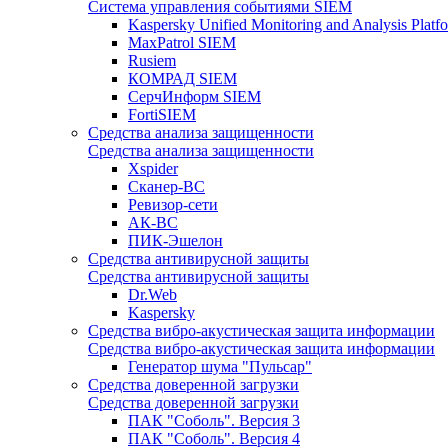
Система управления событиями SIEM
Kaspersky Unified Monitoring and Analysis Pla
MaxPatrol SIEM
Rusiem
КОМРАД SIEM
СерчИнформ SIEM
FortiSIEM
Средства анализа защищенности
Средства анализа защищенности
Xspider
Сканер-ВС
Ревизор-сети
АК-ВС
ПИК-Эшелон
Средства антивирусной защиты
Средства антивирусной защиты
Dr.Web
Kaspersky
Средства вибро-акустическая защита информации
Средства вибро-акустическая защита информации
Генератор шума "Пульсар"
Средства доверенной загрузки
Средства доверенной загрузки
ПАК "Соболь". Версия 3
ПАК "Соболь". Версия 4