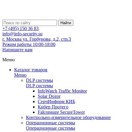
Найти
+7 (495) 150 36 83
info@info-security.su
г. Москва ул. Горбунова, д.2, стр.3
Режим работы 10:00-18:00
Напишите нам
Меню
Каталог товаров
Меню
DLP системы
DLP системы
InfoWatch Traffic Monitor
Solar Dozor
СерчИнформ КИБ
Кибер Протего
Falcongaze SecureTower
Контрольно-измерительное оборудование
Операционные системы
Операционные системы