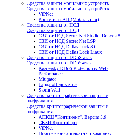
Средства защиты мобильных устройств
Средства защиты мобильных устройств
ViPNet
Континент АП (Мобильный)
Средства защиты от НСД
Средства защиты от НСД
СЗИ от НСД Secret Net Studio. Версия 8
СЗИ от НСД Secret Net LSP
СЗИ от НСД Dallas Lock 8.0
СЗИ от НСД Dallas Lock Linux
Средства защиты от DDoS-атак
Средства защиты от DDoS-атак
Kaspersky DDoS Protection & Web
Performance
Mitigator
Гарда «Периметр»
Storm Wall
Средства криптографической защиты и
шифрования
Средства криптографической защиты и
шифрования
АПКШ "Континент". Версия 3.9
СКЗИ КриптоПро
ViPNet
Программно-аппаратный комплекс