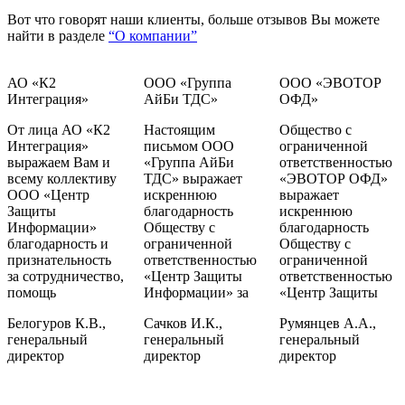
Вот что говорят наши клиенты, больше отзывов Вы можете
найти в разделе
“О компании”
АО «К2
ООО «Группа
ООО «ЭВОТОР
Интеграция»
АйБи ТДС»
ОФД»
От лица АО «К2
Настоящим
Общество с
Интеграция»
письмом ООО
ограниченной
выражаем Вам и
«Группа АйБи
ответственностью
всему коллективу
ТДС» выражает
«ЭВОТОР ОФД»
ООО «Центр
искреннюю
выражает
Защиты
благодарность
искреннюю
Информации»
Обществу с
благодарность
благодарность и
ограниченной
Обществу с
признательность
ответственностью
ограниченной
за сотрудничество,
«Центр Защиты
ответственностью
помощь
Информации» за
«Центр Защиты
Белогуров К.В.,
Сачков И.К.,
Румянцев А.А.,
генеральный
генеральный
генеральный
директор
директор
директор