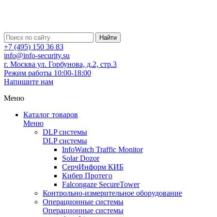
Найти
+7 (495) 150 36 83
info@info-security.su
г. Москва ул. Горбунова, д.2, стр.3
Режим работы 10:00-18:00
Напишите нам
Меню
Каталог товаров
Меню
DLP системы
DLP системы
InfoWatch Traffic Monitor
Solar Dozor
СерчИнформ КИБ
Кибер Протего
Falcongaze SecureTower
Контрольно-измерительное оборудование
Операционные системы
Операционные системы