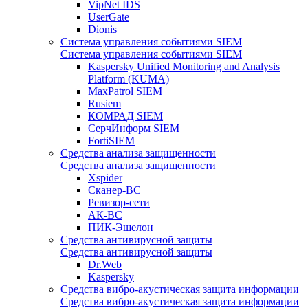
VipNet IDS
UserGate
Dionis
Система управления событиями SIEM
Система управления событиями SIEM
Kaspersky Unified Monitoring and Analysis
Platform (KUMA)
MaxPatrol SIEM
Rusiem
КОМРАД SIEM
СерчИнформ SIEM
FortiSIEM
Средства анализа защищенности
Средства анализа защищенности
Xspider
Сканер-ВС
Ревизор-сети
АК-ВС
ПИК-Эшелон
Средства антивирусной защиты
Средства антивирусной защиты
Dr.Web
Kaspersky
Средства вибро-акустическая защита информации
Средства вибро-акустическая защита информации