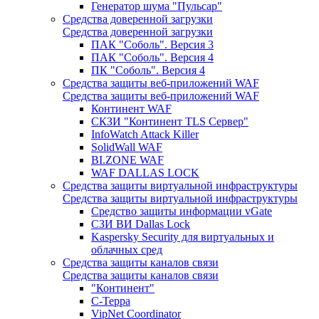
Генератор шума "Пульсар"
Средства доверенной загрузки
Средства доверенной загрузки
ПАК "Соболь". Версия 3
ПАК "Соболь". Версия 4
ПК "Соболь". Версия 4
Средства защиты веб-приложений WAF
Средства защиты веб-приложений WAF
Континент WAF
СКЗИ "Континент TLS Сервер"
InfoWatch Attack Killer
SolidWall WAF
BI.ZONE WAF
WAF DALLAS LOCK
Средства защиты виртуальной инфраструктуры
Средства защиты виртуальной инфраструктуры
Средство защиты информации vGate
СЗИ ВИ Dallas Lock
Kaspersky Security для виртуальных и
облачных сред
Средства защиты каналов связи
Средства защиты каналов связи
"Континент"
С-Терра
VipNet Coordinator