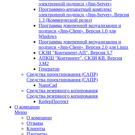
электронной подписи «Jinn-Server»
Программно-аппаратный комплекс
электронной подписи «Jinn-Server». Версия
1.3 (Коммерческий релиз)
Программа доверенной визуализации и
подписи «Jinn-Client». Версия 1.0 для
Windows
Программа доверенной визуализации и
подписи «Jinn-Client». Версия 2.0 для Linux
СКЗИ "Континент-АП". Версия 3.7
АПКШ "Континент". СКЗИ КВ. Версия
3.М2
Генератор
Средства проектирования (САПР)
Средства проектирования (САПР)
NanoCad
Средства резервного копирования
Средства резервного копирования
КиберПротект
О компании
Меню
О компании
Отзывы
Клиенты
Партнеры