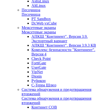
AstraLinux
AltLinux
Песочница
Песочница
PT Sandbox
Dr.Web vxCube
Межсетевые экраны
Межсетевые экраны
АПКШ "Континент". Версия 3.9.
Экспортный вариант
АПКШ "Континент". Версия 3.9.3 КВ
Комплекс безопасности "Континент".
Версия 4
Check Point
FortiGate
UserGate
VipNet
Dionis
Рубикон
С-Терра Шлюз
Система обнаружения и предотвращения
вторжений
Система обнаружения и предотвращения
вторжений
Континет СОВ