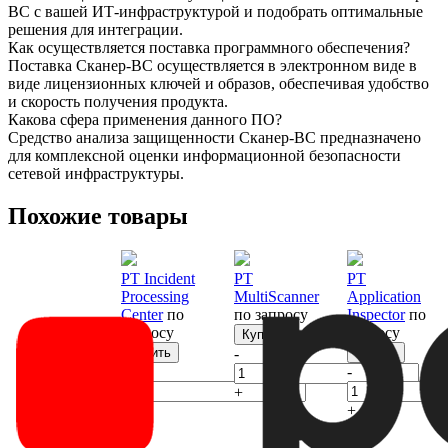
ВС с вашей ИТ-инфраструктурой и подобрать оптимальные
решения для интеграции.
Как осуществляется поставка программного обеспечения?
Поставка Сканер-ВС осуществляется в электронном виде в
виде лицензионных ключей и образов, обеспечивая удобство
и скорость получения продукта.
Какова сфера применения данного ПО?
Средство анализа защищенности Сканер-ВС предназначено
для комплексной оценки информационной безопасности
сетевой инфраструктуры.
Похожие товары
PT Incident
PT
PT
Processing
MultiScanner
Application
Center
по
по запросу
Inspector
по
запросу
запросу
Купить
Купить
-
Купить
-
-
+
+
+