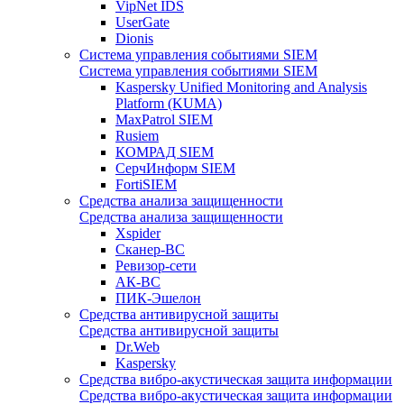
VipNet IDS
UserGate
Dionis
Система управления событиями SIEM
Система управления событиями SIEM
Kaspersky Unified Monitoring and Analysis
Platform (KUMA)
MaxPatrol SIEM
Rusiem
КОМРАД SIEM
СерчИнформ SIEM
FortiSIEM
Средства анализа защищенности
Средства анализа защищенности
Xspider
Сканер-ВС
Ревизор-сети
АК-ВС
ПИК-Эшелон
Средства антивирусной защиты
Средства антивирусной защиты
Dr.Web
Kaspersky
Средства вибро-акустическая защита информации
Средства вибро-акустическая защита информации