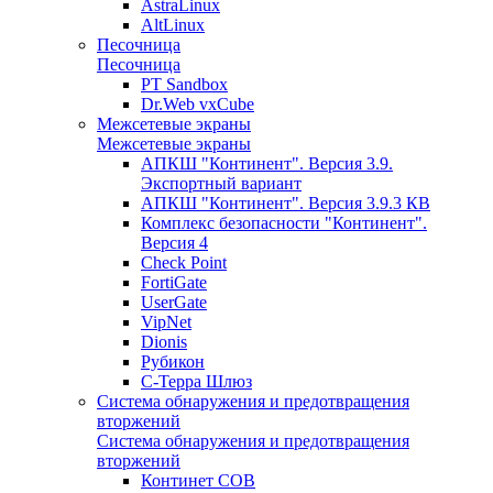
AstraLinux
AltLinux
Песочница
Песочница
PT Sandbox
Dr.Web vxCube
Межсетевые экраны
Межсетевые экраны
АПКШ "Континент". Версия 3.9.
Экспортный вариант
АПКШ "Континент". Версия 3.9.3 КВ
Комплекс безопасности "Континент".
Версия 4
Check Point
FortiGate
UserGate
VipNet
Dionis
Рубикон
С-Терра Шлюз
Система обнаружения и предотвращения
вторжений
Система обнаружения и предотвращения
вторжений
Континет СОВ