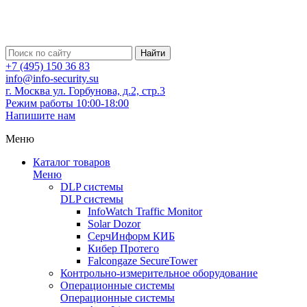
Найти
+7 (495) 150 36 83
info@info-security.su
г. Москва ул. Горбунова, д.2, стр.3
Режим работы 10:00-18:00
Напишите нам
Меню
Каталог товаров
Меню
DLP системы
DLP системы
InfoWatch Traffic Monitor
Solar Dozor
СерчИнформ КИБ
Кибер Протего
Falcongaze SecureTower
Контрольно-измерительное оборудование
Операционные системы
Операционные системы