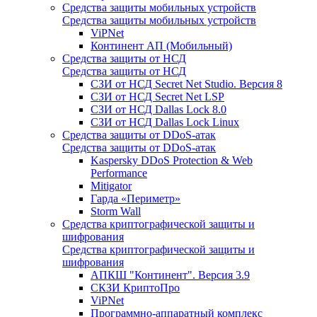
Средства защиты мобильных устройств
Средства защиты мобильных устройств
ViPNet
Континент АП (Мобильный)
Средства защиты от НСД
Средства защиты от НСД
СЗИ от НСД Secret Net Studio. Версия 8
СЗИ от НСД Secret Net LSP
СЗИ от НСД Dallas Lock 8.0
СЗИ от НСД Dallas Lock Linux
Средства защиты от DDoS-атак
Средства защиты от DDoS-атак
Kaspersky DDoS Protection & Web
Performance
Mitigator
Гарда «Периметр»
Storm Wall
Средства криптографической защиты и
шифрования
Средства криптографической защиты и
шифрования
АПКШ "Континент". Версия 3.9
СКЗИ КриптоПро
ViPNet
Программно-аппаратный комплекс