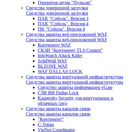
Генератор шума "Пульсар"
Средства доверенной загрузки
Средства доверенной загрузки
ПАК "Соболь". Версия 3
ПАК "Соболь". Версия 4
ПК "Соболь". Версия 4
Средства защиты веб-приложений WAF
Средства защиты веб-приложений WAF
Континент WAF
СКЗИ "Континент TLS Сервер"
InfoWatch Attack Killer
SolidWall WAF
BI.ZONE WAF
WAF DALLAS LOCK
Средства защиты виртуальной инфраструктуры
Средства защиты виртуальной инфраструктуры
Средство защиты информации vGate
СЗИ ВИ Dallas Lock
Kaspersky Security для виртуальных и
облачных сред
Средства защиты каналов связи
Средства защиты каналов связи
"Континент"
С-Терра
VipNet Coordinator