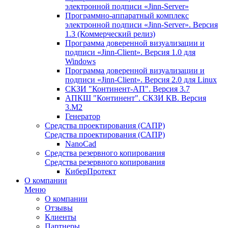
электронной подписи «Jinn-Server»
Программно-аппаратный комплекс
электронной подписи «Jinn-Server». Версия
1.3 (Коммерческий релиз)
Программа доверенной визуализации и
подписи «Jinn-Client». Версия 1.0 для
Windows
Программа доверенной визуализации и
подписи «Jinn-Client». Версия 2.0 для Linux
СКЗИ "Континент-АП". Версия 3.7
АПКШ "Континент". СКЗИ КВ. Версия
3.М2
Генератор
Средства проектирования (САПР)
Средства проектирования (САПР)
NanoCad
Средства резервного копирования
Средства резервного копирования
КиберПротект
О компании
Меню
О компании
Отзывы
Клиенты
Партнеры