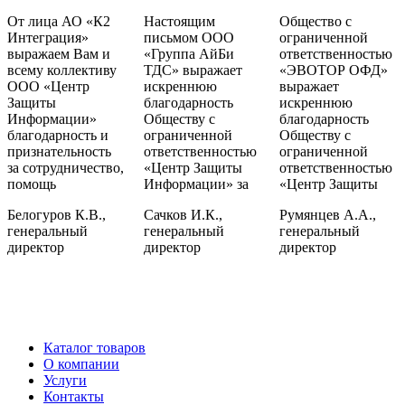
От лица АО «К2
Настоящим
Общество с
Интеграция»
письмом ООО
ограниченной
выражаем Вам и
«Группа АйБи
ответственностью
всему коллективу
ТДС» выражает
«ЭВОТОР ОФД»
ООО «Центр
искреннюю
выражает
Защиты
благодарность
искреннюю
Информации»
Обществу с
благодарность
благодарность и
ограниченной
Обществу с
признательность
ответственностью
ограниченной
за сотрудничество,
«Центр Защиты
ответственностью
помощь
Информации» за
«Центр Защиты
Белогуров К.В.,
Сачков И.К.,
Румянцев А.А.,
генеральный
генеральный
генеральный
директор
директор
директор
Каталог товаров
О компании
Услуги
Контакты