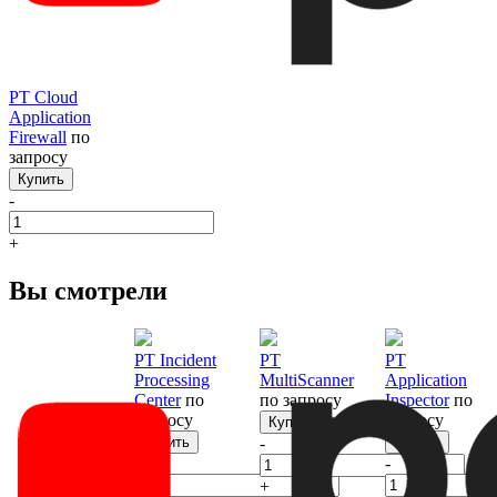
PT Cloud
Application
Firewall
по
запросу
Купить
-
+
Вы смотрели
PT Incident
PT
PT
Processing
MultiScanner
Application
Center
по
по запросу
Inspector
по
запросу
запросу
Купить
Купить
-
Купить
-
-
+