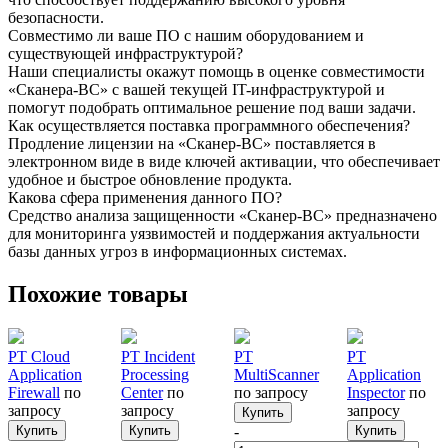
безопасности.
Совместимо ли ваше ПО с нашим оборудованием и
существующей инфраструктурой?
Наши специалисты окажут помощь в оценке совместимости
«Сканера-ВС» с вашей текущей IT-инфраструктурой и
помогут подобрать оптимальное решение под ваши задачи.
Как осуществляется поставка программного обеспечения?
Продление лицензии на «Сканер-ВС» поставляется в
электронном виде в виде ключей активации, что обеспечивает
удобное и быстрое обновление продукта.
Какова сфера применения данного ПО?
Средство анализа защищенности «Сканер-ВС» предназначено
для мониторинга уязвимостей и поддержания актуальности
базы данных угроз в информационных системах.
Похожие товары
PT Cloud
PT Incident
PT
PT
Application
Processing
MultiScanner
Application
Firewall
по
Center
по
по запросу
Inspector
по
запросу
запросу
запросу
Купить
Купить
Купить
-
Купить