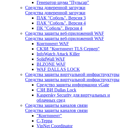
Генератор шума "Пульсар"
Средства доверенной загрузки
Средства доверенной загрузки
ПАК "Соболь". Версия 3
ПАК "Соболь". Версия 4
ПК "Соболь". Версия 4
Средства защиты веб-приложений WAF
Средства защиты веб-приложений WAF
Континент WAF
СКЗИ "Континент TLS Сервер"
InfoWatch Attack Killer
SolidWall WAF
BI.ZONE WAF
WAF DALLAS LOCK
Средства защиты виртуальной инфраструктуры
Средства защиты виртуальной инфраструктуры
Средство защиты информации vGate
СЗИ ВИ Dallas Lock
Kaspersky Security для виртуальных и
облачных сред
Средства защиты каналов связи
Средства защиты каналов связи
"Континент"
С-Терра
VipNet Coordinator