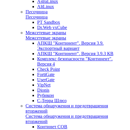
AstraLinux
AltLinux
Песочница
Песочница
PT Sandbox
Dr.Web vxCube
Межсетевые экраны
Межсетевые экраны
АПКШ "Континент". Версия 3.9.
Экспортный вариант
АПКШ "Континент". Версия 3.9.3 КВ
Комплекс безопасности "Континент".
Версия 4
Check Point
FortiGate
UserGate
VipNet
Dionis
Рубикон
С-Терра Шлюз
Система обнаружения и предотвращения
вторжений
Система обнаружения и предотвращения
вторжений
Континет СОВ