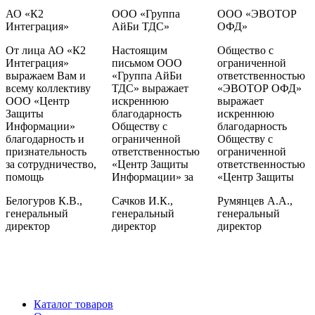
АО «К2
ООО «Группа
ООО «ЭВОТОР
Интеграция»
АйБи ТДС»
ОФД»
От лица АО «К2
Настоящим
Общество с
Интеграция»
письмом ООО
ограниченной
выражаем Вам и
«Группа АйБи
ответственностью
всему коллективу
ТДС» выражает
«ЭВОТОР ОФД»
ООО «Центр
искреннюю
выражает
Защиты
благодарность
искреннюю
Информации»
Обществу с
благодарность
благодарность и
ограниченной
Обществу с
признательность
ответственностью
ограниченной
за сотрудничество,
«Центр Защиты
ответственностью
помощь
Информации» за
«Центр Защиты
Белогуров К.В.,
Сачков И.К.,
Румянцев А.А.,
генеральный
генеральный
генеральный
директор
директор
директор
Каталог товаров