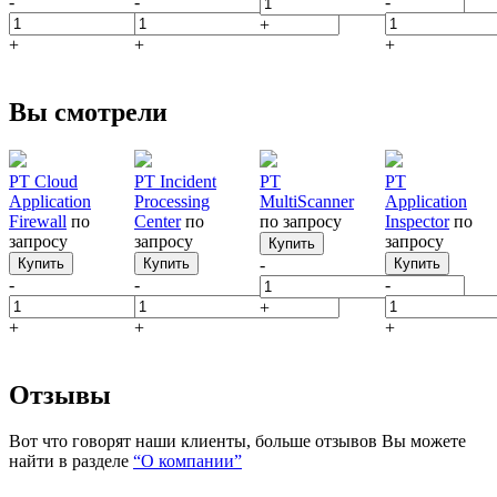
-
-
-
+
+
+
+
Вы смотрели
PT Cloud
PT Incident
PT
PT
Application
Processing
MultiScanner
Application
Firewall
по
Center
по
по запросу
Inspector
по
запросу
запросу
запросу
Купить
Купить
Купить
-
Купить
-
-
-
+
+
+
+
Отзывы
Вот что говорят наши клиенты, больше отзывов Вы можете
найти в разделе
“О компании”