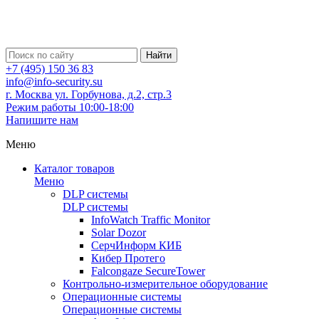
Найти
+7 (495) 150 36 83
info@info-security.su
г. Москва ул. Горбунова, д.2, стр.3
Режим работы 10:00-18:00
Напишите нам
Меню
Каталог товаров
Меню
DLP системы
DLP системы
InfoWatch Traffic Monitor
Solar Dozor
СерчИнформ КИБ
Кибер Протего
Falcongaze SecureTower
Контрольно-измерительное оборудование
Операционные системы
Операционные системы