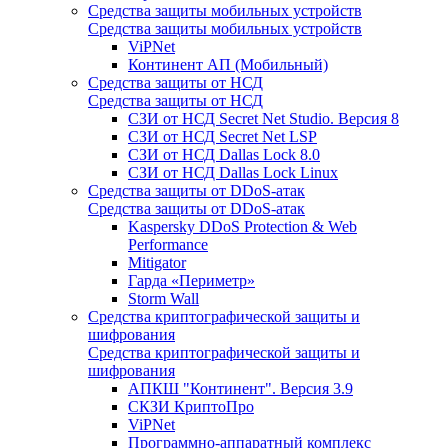
Средства защиты мобильных устройств
Средства защиты мобильных устройств
ViPNet
Континент АП (Мобильный)
Средства защиты от НСД
Средства защиты от НСД
СЗИ от НСД Secret Net Studio. Версия 8
СЗИ от НСД Secret Net LSP
СЗИ от НСД Dallas Lock 8.0
СЗИ от НСД Dallas Lock Linux
Средства защиты от DDoS-атак
Средства защиты от DDoS-атак
Kaspersky DDoS Protection & Web
Performance
Mitigator
Гарда «Периметр»
Storm Wall
Средства криптографической защиты и
шифрования
Средства криптографической защиты и
шифрования
АПКШ "Континент". Версия 3.9
СКЗИ КриптоПро
ViPNet
Программно-аппаратный комплекс