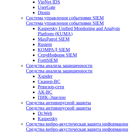
VipNet IDS
UserGate
Dionis
Система управления событиями SIEM
Система управления событиями SIEM
Kaspersky Unified Monitoring and Analysis
Platform (KUMA)
MaxPatrol SIEM
Rusiem
КОМРАД SIEM
СерчИнформ SIEM
FortiSIEM
Средства анализа защищенности
Средства анализа защищенности
Xspider
Сканер-ВС
Ревизор-сети
АК-ВС
ПИК-Эшелон
Средства антивирусной защиты
Средства антивирусной защиты
Dr.Web
Kaspersky
Средства вибро-акустическая защита информации
Средства вибро-акустическая защита информации