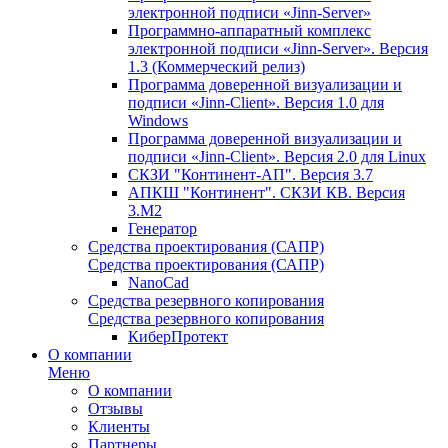
электронной подписи «Jinn-Server»
Программно-аппаратный комплекс
электронной подписи «Jinn-Server». Версия
1.3 (Коммерческий релиз)
Программа доверенной визуализации и
подписи «Jinn-Client». Версия 1.0 для
Windows
Программа доверенной визуализации и
подписи «Jinn-Client». Версия 2.0 для Linux
СКЗИ "Континент-АП". Версия 3.7
АПКШ "Континент". СКЗИ КВ. Версия
3.М2
Генератор
Средства проектирования (САПР)
Средства проектирования (САПР)
NanoCad
Средства резервного копирования
Средства резервного копирования
КиберПротект
О компании
Меню
О компании
Отзывы
Клиенты
Партнеры