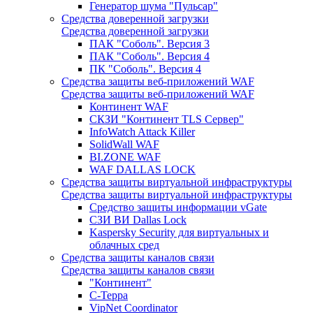
Генератор шума "Пульсар"
Средства доверенной загрузки
Средства доверенной загрузки
ПАК "Соболь". Версия 3
ПАК "Соболь". Версия 4
ПК "Соболь". Версия 4
Средства защиты веб-приложений WAF
Средства защиты веб-приложений WAF
Континент WAF
СКЗИ "Континент TLS Сервер"
InfoWatch Attack Killer
SolidWall WAF
BI.ZONE WAF
WAF DALLAS LOCK
Средства защиты виртуальной инфраструктуры
Средства защиты виртуальной инфраструктуры
Средство защиты информации vGate
СЗИ ВИ Dallas Lock
Kaspersky Security для виртуальных и
облачных сред
Средства защиты каналов связи
Средства защиты каналов связи
"Континент"
С-Терра
VipNet Coordinator