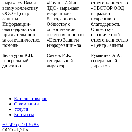
выражаем Вам и
«Группа АйБи
ответственностью
всему коллективу
ТДС» выражает
«ЭВОТОР ОФД»
ООО «Центр
искреннюю
выражает
Защиты
благодарность
искреннюю
Информации»
Обществу с
благодарность
благодарность и
ограниченной
Обществу с
признательность
ответственностью
ограниченной
за сотрудничество,
«Центр Защиты
ответственностью
помощь
Информации» за
«Центр Защиты
Белогуров К.В.,
Сачков И.К.,
Румянцев А.А.,
генеральный
генеральный
генеральный
директор
директор
директор
Каталог товаров
О компании
Услуги
Контакты
+7 (495) 150 36 83
ООО «ЦЗИ»