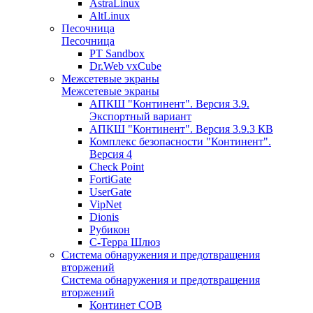
AstraLinux
AltLinux
Песочница
Песочница
PT Sandbox
Dr.Web vxCube
Межсетевые экраны
Межсетевые экраны
АПКШ "Континент". Версия 3.9.
Экспортный вариант
АПКШ "Континент". Версия 3.9.3 КВ
Комплекс безопасности "Континент".
Версия 4
Check Point
FortiGate
UserGate
VipNet
Dionis
Рубикон
С-Терра Шлюз
Система обнаружения и предотвращения
вторжений
Система обнаружения и предотвращения
вторжений
Континет СОВ