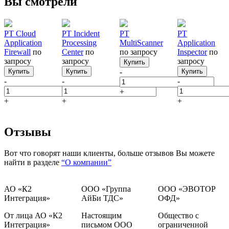
Вы смотрели
PT Cloud
PT Incident
PT
PT
Application
Processing
MultiScanner
Application
Firewall
по
Center
по
по запросу
Inspector
по
запросу
запросу
запросу
Купить
Купить
Купить
-
Купить
-
-
-
+
+
+
+
Отзывы
Вот что говорят наши клиенты, больше отзывов Вы можете
найти в разделе
“О компании”
АО «К2
ООО «Группа
ООО «ЭВОТОР
Интеграция»
АйБи ТДС»
ОФД»
От лица АО «К2
Настоящим
Общество с
Интеграция»
письмом ООО
ограниченной