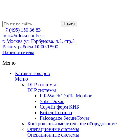
Найти
+7 (495) 150 36 83
info@info-security.su
г. Москва ул. Горбунова, д.2, стр.3
Режим работы 10:00-18:00
Напишите нам
Меню
Каталог товаров
Меню
DLP системы
DLP системы
InfoWatch Traffic Monitor
Solar Dozor
СерчИнформ КИБ
Кибер Протего
Falcongaze SecureTower
Контрольно-измерительное оборудование
Операционные системы
Операционные системы