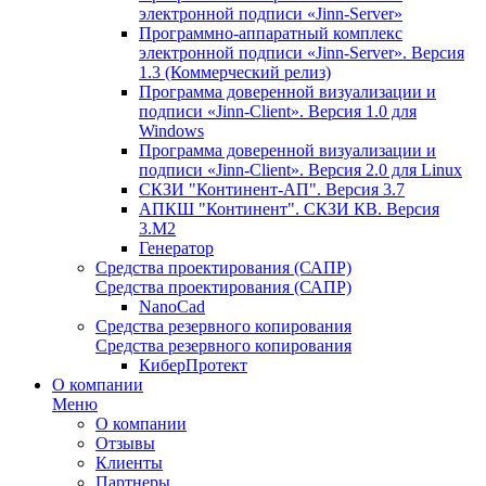
электронной подписи «Jinn-Server»
Программно-аппаратный комплекс
электронной подписи «Jinn-Server». Версия
1.3 (Коммерческий релиз)
Программа доверенной визуализации и
подписи «Jinn-Client». Версия 1.0 для
Windows
Программа доверенной визуализации и
подписи «Jinn-Client». Версия 2.0 для Linux
СКЗИ "Континент-АП". Версия 3.7
АПКШ "Континент". СКЗИ КВ. Версия
3.М2
Генератор
Средства проектирования (САПР)
Средства проектирования (САПР)
NanoCad
Средства резервного копирования
Средства резервного копирования
КиберПротект
О компании
Меню
О компании
Отзывы
Клиенты
Партнеры