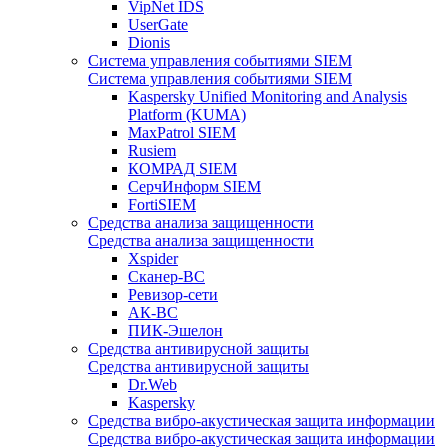
VipNet IDS
UserGate
Dionis
Система управления событиями SIEM
Система управления событиями SIEM
Kaspersky Unified Monitoring and Analysis
Platform (KUMA)
MaxPatrol SIEM
Rusiem
КОМРАД SIEM
СерчИнформ SIEM
FortiSIEM
Средства анализа защищенности
Средства анализа защищенности
Xspider
Сканер-ВС
Ревизор-сети
АК-ВС
ПИК-Эшелон
Средства антивирусной защиты
Средства антивирусной защиты
Dr.Web
Kaspersky
Средства вибро-акустическая защита информации
Средства вибро-акустическая защита информации