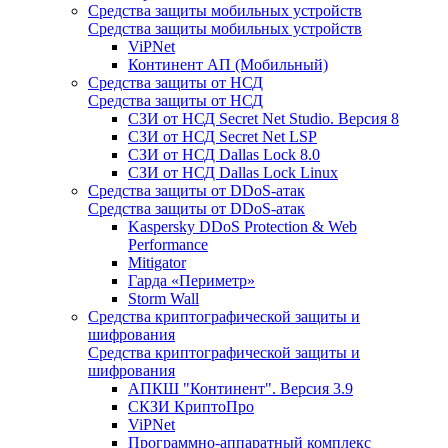
Средства защиты мобильных устройств
Средства защиты мобильных устройств
ViPNet
Континент АП (Мобильный)
Средства защиты от НСД
Средства защиты от НСД
СЗИ от НСД Secret Net Studio. Версия 8
СЗИ от НСД Secret Net LSP
СЗИ от НСД Dallas Lock 8.0
СЗИ от НСД Dallas Lock Linux
Средства защиты от DDoS-атак
Средства защиты от DDoS-атак
Kaspersky DDoS Protection & Web
Performance
Mitigator
Гарда «Периметр»
Storm Wall
Средства криптографической защиты и
шифрования
Средства криптографической защиты и
шифрования
АПКШ "Континент". Версия 3.9
СКЗИ КриптоПро
ViPNet
Программно-аппаратный комплекс