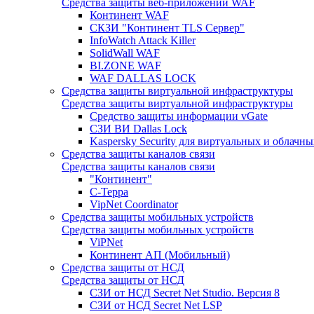
Средства защиты веб-приложений WAF
Континент WAF
СКЗИ "Континент TLS Сервер"
InfoWatch Attack Killer
SolidWall WAF
BI.ZONE WAF
WAF DALLAS LOCK
Средства защиты виртуальной инфраструктуры
Средства защиты виртуальной инфраструктуры
Средство защиты информации vGate
СЗИ ВИ Dallas Lock
Kaspersky Security для виртуальных и облачны
Средства защиты каналов связи
Средства защиты каналов связи
"Континент"
С-Терра
VipNet Coordinator
Средства защиты мобильных устройств
Средства защиты мобильных устройств
ViPNet
Континент АП (Мобильный)
Средства защиты от НСД
Средства защиты от НСД
СЗИ от НСД Secret Net Studio. Версия 8
СЗИ от НСД Secret Net LSP