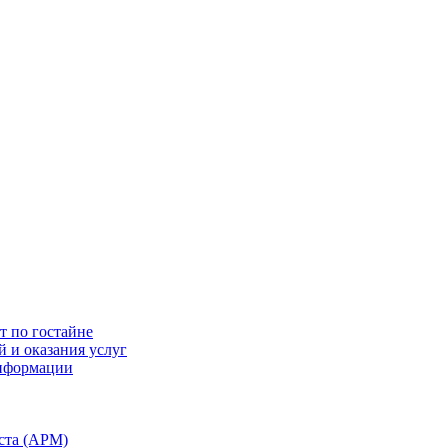
т по гостайне
 и оказания услуг
информации
ста (АРМ)