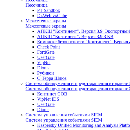
Песочница
PT Sandbox
Dr.Web vxCube
Межсетевые экраны
Межсетевые экраны
АПКШ "Континент". Версия 3.9. Экспортный
АПКШ "Континент". Версия 3.9.3 КВ
Комплекс безопасности "Континент". Версия 
Check Point
FortiGate
UserGate
VipNet
Dionis
Рубикон
С-Терра Шлюз
Система обнаружения и предотвращения вторжени
Система обнаружения и предотвращения вторжени
Континет СОВ
VipNet IDS
UserGate
Dionis
Система управления событиями SIEM
Система управления событиями SIEM
Kaspersky Unified Monitoring and Analysis Pla