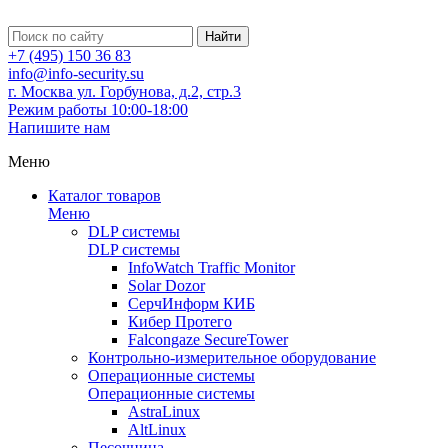
Найти
+7 (495) 150 36 83
info@info-security.su
г. Москва ул. Горбунова, д.2, стр.3
Режим работы 10:00-18:00
Напишите нам
Меню
Каталог товаров
Меню
DLP системы
DLP системы
InfoWatch Traffic Monitor
Solar Dozor
СерчИнформ КИБ
Кибер Протего
Falcongaze SecureTower
Контрольно-измерительное оборудование
Операционные системы
Операционные системы
AstraLinux
AltLinux
Песочница