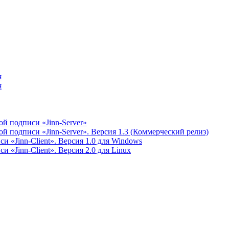
я
я
й подписи «Jinn-Server»
 подписи «Jinn-Server». Версия 1.3 (Коммерческий релиз)
 «Jinn-Client». Версия 1.0 для Windows
 «Jinn-Client». Версия 2.0 для Linux