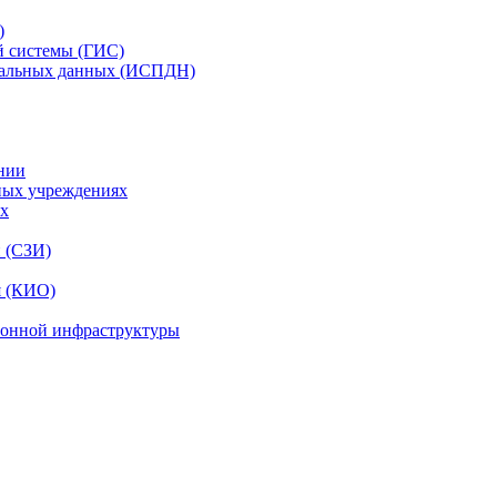
)
й системы (ГИС)
нальных данных (ИСПДН)
нии
ных учреждениях
ях
и (СЗИ)
я (КИО)
ионной инфраструктуры