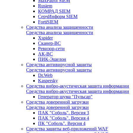
MaxPatrol SIEM
Rusiem
КОМРАД SIEM
СерчИнформ SIEM
FortiSIEM
Средства анализа защищенности
Средства анализа защищенности
Xspider
Сканер-ВС
Ревизор-сети
АК-ВС
ПИК-Эшелон
Средства антивирусной защиты
Средства антивирусной защиты
Dr.Web
Kaspersky
Средства вибро-акустическая защита информации
Средства вибро-акустическая защита информации
Генератор шума "Пульсар"
Средства доверенной загрузки
Средства доверенной загрузки
ПАК "Соболь". Версия 3
ПАК "Соболь". Версия 4
ПК "Соболь". Версия 4
Средства защиты веб-приложений WAF