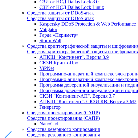
СЗИ от НСД Dallas Lock 8.0
СЗИ от НСД Dallas Lock Linux
Средства защиты от DDoS-атак
Средства защиты от DDoS-атак
Kaspersky DDoS Protection & Web Performance
Mitigator
Гарда «Периметр»
Storm Wall
Средства криптографической защиты и шифровани
Средства криптографической защиты и шифровани
АПКШ "Континент". Версия 3.9
СКЗИ КриптоПро
ViPNet
Программно-аппаратный комплекс электронно
Программно-аппаратный комплекс электронной
Программа доверенной визуализации и подписи
Программа доверенной визуализации и подписи
СКЗИ "Континент-АП". Версия 3.7
АПКШ "Континент". СКЗИ КВ. Версия 3.М2
Генератор
Средства проектирования (САПР)
Средства проектирования (САПР)
NanoCad
Средства резервного копирования
Средства резервного копирования