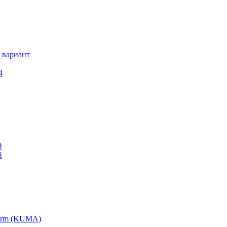
 вариант
4
й
й
tform (KUMA)