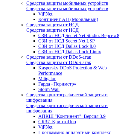
Средства защиты мобильных устройств
Средства защиты мобильных устройств
ViPNet
Континент АП (Мобильный)
Средства защиты от НСД
Средства защиты от НСД
СЗИ от НСД Secret Net Studio. Версия 8
СЗИ от НСД Secret Net LSP
СЗИ от НСД Dallas Lock 8.0
СЗИ от НСД Dallas Lock Linux
Средства защиты от DDoS-атак
Средства защиты от DDoS-атак
Kaspersky DDoS Protection & Web
Performance
Mitigator
Гарда «Периметр»
Storm Wall
Средства криптографической защиты и
шифрования
Средства криптографической защиты и
шифрования
АПКШ "Континент". Версия 3.9
СКЗИ КриптоПро
ViPNet
Программно-аппаратный комплекс