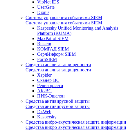
VipNet IDS
UserGate
Dionis
Система управления событиями SIEM
Система управления событиями SIEM
Kaspersky Unified Monitoring and Analysis
Platform (KUMA)
MaxPatrol SIEM
Rusiem
КОМРАД SIEM
СерчИнформ SIEM
FortiSIEM
Средства анализа защищенности
Средства анализа защищенности
Xspider
Сканер-ВС
Ревизор-сети
АК-ВС
ПИК-Эшелон
Средства антивирусной защиты
Средства антивирусной защиты
Dr.Web
Kaspersky
Средства вибро-акустическая защита информации
Средства вибро-акустическая защита информации