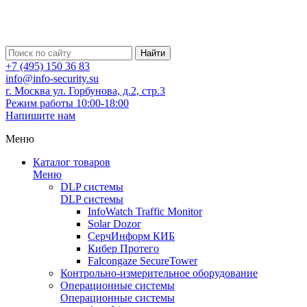
Найти
+7 (495) 150 36 83
info@info-security.su
г. Москва ул. Горбунова, д.2, стр.3
Режим работы 10:00-18:00
Напишите нам
Меню
Каталог товаров
Меню
DLP системы
DLP системы
InfoWatch Traffic Monitor
Solar Dozor
СерчИнформ КИБ
Кибер Протего
Falcongaze SecureTower
Контрольно-измерительное оборудование
Операционные системы
Операционные системы