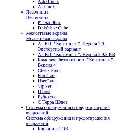
AstraLinux
AltLinux
Песочница
Песочница
PT Sandbox
Dr.Web vxCube
Межсетевые экраны
Межсетевые экраны
АПКШ "Континент". Версия 3.9.
Экспортный вариант
АПКШ "Континент". Версия 3.9.3 КВ
Комплекс безопасности "Континент".
Версия 4
Check Point
FortiGate
UserGate
VipNet
Dionis
Рубикон
С-Терра Шлюз
Система обнаружения и предотвращения
вторжений
Система обнаружения и предотвращения
вторжений
Континет СОВ