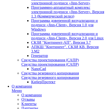
электронной подписи «Jinn-Server»
Программно-аппаратный комплекс
электронной подписи «Jinn-Server». Версия
1.3 (Коммерческий релиз)
Программа доверенной визуализации и
подписи «Jinn-Client». Версия 1.0 для
Windows
Программа доверенной визуализации и
подписи «Jinn-Client». Версия 2.0 для Linux
СКЗИ "Континент-АП". Версия 3.7
АПКШ "Континент". СКЗИ КВ. Версия
3.М2
Генератор
Средства проектирования (САПР)
Средства проектирования (САПР)
NanoCad
Средства резервного копирования
Средства резервного копирования
КиберПротект
О компании
Меню
О компании
Отзывы
Клиенты
Партнеры