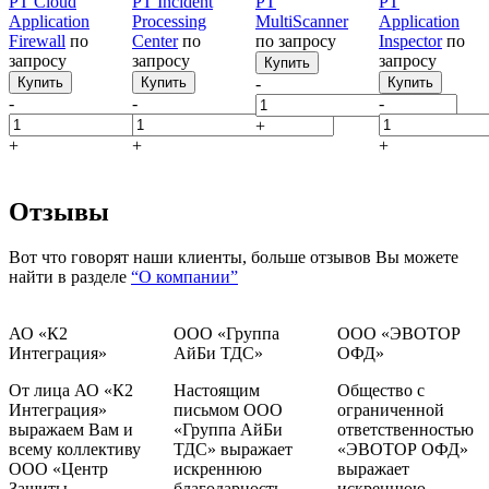
PT Cloud
PT Incident
PT
PT
Application
Processing
MultiScanner
Application
Firewall
по
Center
по
по запросу
Inspector
по
запросу
запросу
запросу
Купить
Купить
Купить
-
Купить
-
-
-
+
+
+
+
Отзывы
Вот что говорят наши клиенты, больше отзывов Вы можете
найти в разделе
“О компании”
АО «К2
ООО «Группа
ООО «ЭВОТОР
Интеграция»
АйБи ТДС»
ОФД»
От лица АО «К2
Настоящим
Общество с
Интеграция»
письмом ООО
ограниченной
выражаем Вам и
«Группа АйБи
ответственностью
всему коллективу
ТДС» выражает
«ЭВОТОР ОФД»
ООО «Центр
искреннюю
выражает
Защиты
благодарность
искреннюю