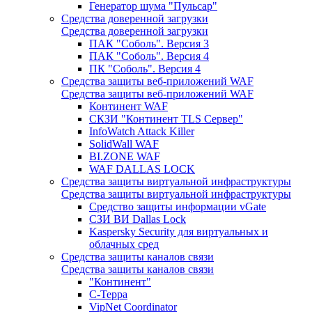
Генератор шума "Пульсар"
Средства доверенной загрузки
Средства доверенной загрузки
ПАК "Соболь". Версия 3
ПАК "Соболь". Версия 4
ПК "Соболь". Версия 4
Средства защиты веб-приложений WAF
Средства защиты веб-приложений WAF
Континент WAF
СКЗИ "Континент TLS Сервер"
InfoWatch Attack Killer
SolidWall WAF
BI.ZONE WAF
WAF DALLAS LOCK
Средства защиты виртуальной инфраструктуры
Средства защиты виртуальной инфраструктуры
Средство защиты информации vGate
СЗИ ВИ Dallas Lock
Kaspersky Security для виртуальных и
облачных сред
Средства защиты каналов связи
Средства защиты каналов связи
"Континент"
С-Терра
VipNet Coordinator