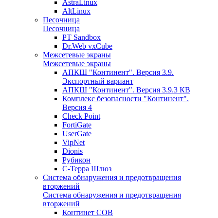
AstraLinux
AltLinux
Песочница
Песочница
PT Sandbox
Dr.Web vxCube
Межсетевые экраны
Межсетевые экраны
АПКШ "Континент". Версия 3.9.
Экспортный вариант
АПКШ "Континент". Версия 3.9.3 КВ
Комплекс безопасности "Континент".
Версия 4
Check Point
FortiGate
UserGate
VipNet
Dionis
Рубикон
С-Терра Шлюз
Система обнаружения и предотвращения
вторжений
Система обнаружения и предотвращения
вторжений
Континет СОВ