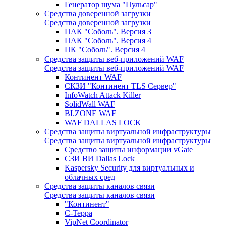
Генератор шума "Пульсар"
Средства доверенной загрузки
Средства доверенной загрузки
ПАК "Соболь". Версия 3
ПАК "Соболь". Версия 4
ПК "Соболь". Версия 4
Средства защиты веб-приложений WAF
Средства защиты веб-приложений WAF
Континент WAF
СКЗИ "Континент TLS Сервер"
InfoWatch Attack Killer
SolidWall WAF
BI.ZONE WAF
WAF DALLAS LOCK
Средства защиты виртуальной инфраструктуры
Средства защиты виртуальной инфраструктуры
Средство защиты информации vGate
СЗИ ВИ Dallas Lock
Kaspersky Security для виртуальных и
облачных сред
Средства защиты каналов связи
Средства защиты каналов связи
"Континент"
С-Терра
VipNet Coordinator