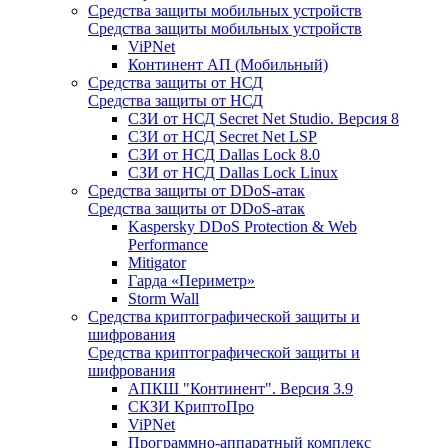
Средства защиты мобильных устройств
Средства защиты мобильных устройств
ViPNet
Континент АП (Мобильный)
Средства защиты от НСД
Средства защиты от НСД
СЗИ от НСД Secret Net Studio. Версия 8
СЗИ от НСД Secret Net LSP
СЗИ от НСД Dallas Lock 8.0
СЗИ от НСД Dallas Lock Linux
Средства защиты от DDoS-атак
Средства защиты от DDoS-атак
Kaspersky DDoS Protection & Web
Performance
Mitigator
Гарда «Периметр»
Storm Wall
Средства криптографической защиты и
шифрования
Средства криптографической защиты и
шифрования
АПКШ "Континент". Версия 3.9
СКЗИ КриптоПро
ViPNet
Программно-аппаратный комплекс