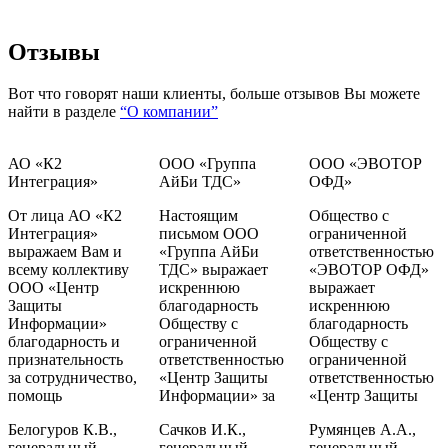
Отзывы
Вот что говорят наши клиенты, больше отзывов Вы можете
найти в разделе
“О компании”
АО «К2
ООО «Группа
ООО «ЭВОТОР
Интеграция»
АйБи ТДС»
ОФД»
От лица АО «К2
Настоящим
Общество с
Интеграция»
письмом ООО
ограниченной
выражаем Вам и
«Группа АйБи
ответственностью
всему коллективу
ТДС» выражает
«ЭВОТОР ОФД»
ООО «Центр
искреннюю
выражает
Защиты
благодарность
искреннюю
Информации»
Обществу с
благодарность
благодарность и
ограниченной
Обществу с
признательность
ответственностью
ограниченной
за сотрудничество,
«Центр Защиты
ответственностью
помощь
Информации» за
«Центр Защиты
Белогуров К.В.,
Сачков И.К.,
Румянцев А.А.,
генеральный
генеральный
генеральный