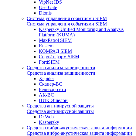
VipNet IDS
UserGate
Dionis
Система управления событиями SIEM
Система управления событиями SIEM
Kaspersky Unified Monitoring and Analysis
Platform (KUMA)
MaxPatrol SIEM
Rusiem
КОМРАД SIEM
СерчИнформ SIEM
FortiSIEM
Средства анализа защищенности
Средства анализа защищенности
Xspider
Сканер-ВС
Ревизор-сети
АК-ВС
ПИК-Эшелон
Средства антивирусной защиты
Средства антивирусной защиты
Dr.Web
Kaspersky
Средства вибро-акустическая защита информации
Средства вибро-акустическая защита информации