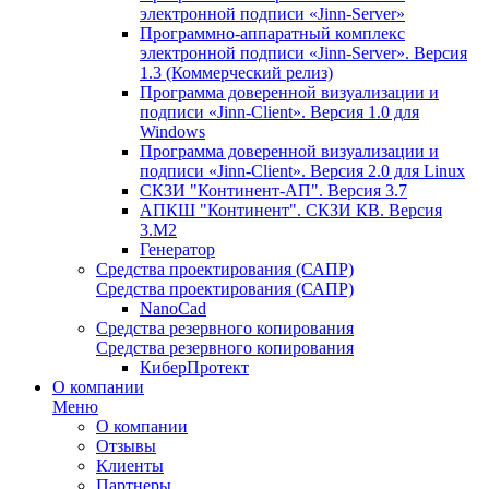
электронной подписи «Jinn-Server»
Программно-аппаратный комплекс
электронной подписи «Jinn-Server». Версия
1.3 (Коммерческий релиз)
Программа доверенной визуализации и
подписи «Jinn-Client». Версия 1.0 для
Windows
Программа доверенной визуализации и
подписи «Jinn-Client». Версия 2.0 для Linux
СКЗИ "Континент-АП". Версия 3.7
АПКШ "Континент". СКЗИ КВ. Версия
3.М2
Генератор
Средства проектирования (САПР)
Средства проектирования (САПР)
NanoCad
Средства резервного копирования
Средства резервного копирования
КиберПротект
О компании
Меню
О компании
Отзывы
Клиенты
Партнеры