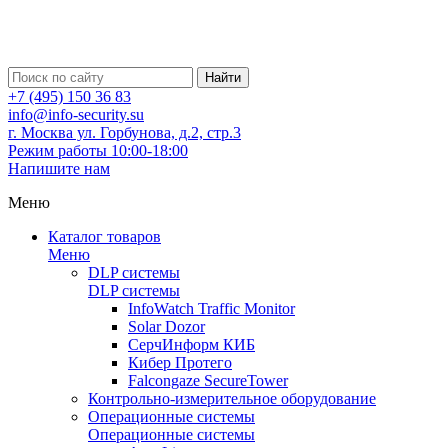
Найти
+7 (495) 150 36 83
info@info-security.su
г. Москва ул. Горбунова, д.2, стр.3
Режим работы 10:00-18:00
Напишите нам
Меню
Каталог товаров
Меню
DLP системы
DLP системы
InfoWatch Traffic Monitor
Solar Dozor
СерчИнформ КИБ
Кибер Протего
Falcongaze SecureTower
Контрольно-измерительное оборудование
Операционные системы
Операционные системы