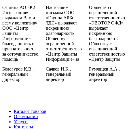
От лица АО «К2
Настоящим
Общество с
Интеграция»
письмом ООО
ограниченной
выражаем Вам и
«Группа АйБи
ответственностью
всему коллективу
ТДС» выражает
«ЭВОТОР ОФД»
ООО «Центр
искреннюю
выражает
Защиты
благодарность
искреннюю
Информации»
Обществу с
благодарность
благодарность и
ограниченной
Обществу с
признательность
ответственностью
ограниченной
за сотрудничество,
«Центр Защиты
ответственностью
помощь
Информации» за
«Центр Защиты
Белогуров К.В.,
Сачков И.К.,
Румянцев А.А.,
генеральный
генеральный
генеральный
директор
директор
директор
Каталог товаров
О компании
Услуги
Контакты