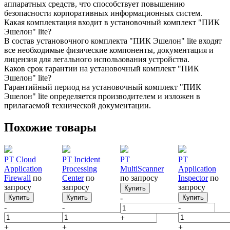
аппаратных средств, что способствует повышению
безопасности корпоративных информационных систем.
Какая комплектация входит в установочный комплект "ПИК
Эшелон" lite?
В состав установочного комплекта "ПИК Эшелон" lite входят
все необходимые физические компоненты, документация и
лицензия для легального использования устройства.
Каков срок гарантии на установочный комплект "ПИК
Эшелон" lite?
Гарантийный период на установочный комплект "ПИК
Эшелон" lite определяется производителем и изложен в
прилагаемой технической документации.
Похожие товары
PT Cloud
PT Incident
PT
PT
Application
Processing
MultiScanner
Application
Firewall
по
Center
по
по запросу
Inspector
по
запросу
запросу
запросу
Купить
Купить
Купить
-
Купить
-
-
-
+
+
+
+