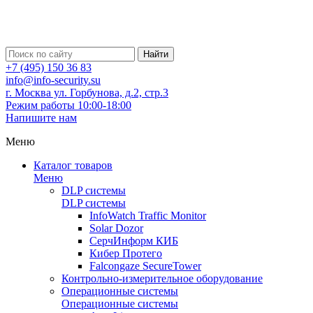
Найти
+7 (495) 150 36 83
info@info-security.su
г. Москва ул. Горбунова, д.2, стр.3
Режим работы 10:00-18:00
Напишите нам
Меню
Каталог товаров
Меню
DLP системы
DLP системы
InfoWatch Traffic Monitor
Solar Dozor
СерчИнформ КИБ
Кибер Протего
Falcongaze SecureTower
Контрольно-измерительное оборудование
Операционные системы
Операционные системы