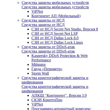
Средства защиты мобильных устройств
Средства защиты мобильных устройств
ViPNet
Континент АП (Мобильный)
Средства защиты от НСД
Средства защиты от НСД
СЗИ от НСД Secret Net Studio. Версия 8
СЗИ от НСД Secret Net LSP
СЗИ от НСД Dallas Lock 8.0
СЗИ от НСД Dallas Lock Linux
Средства защиты от DDoS-атак
Средства защиты от DDoS-атак
Kaspersky DDoS Protection & Web
Performance
Mitigator
Гарда «Периметр»
Storm Wall
Средства криптографической защиты и
шифрования
Средства криптографической защиты и
шифрования
АПКШ "Континент". Версия 3.9
СКЗИ КриптоПро
ViPNet
Программно-аппаратный комплекс