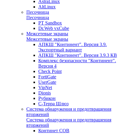
AstraLinux
AltLinux
Песочница
Песочница
PT Sandbox
Dr.Web vxCube
Межсетевые экраны
Межсетевые экраны
АПКШ "Континент". Версия 3.9.
Экспортный вариант
АПКШ "Континент". Версия 3.9.3 КВ
Комплекс безопасности "Континент".
Версия 4
Check Point
FortiGate
UserGate
VipNet
Dionis
Рубикон
С-Терра Шлюз
Система обнаружения и предотвращения
вторжений
Система обнаружения и предотвращения
вторжений
Континет СОВ