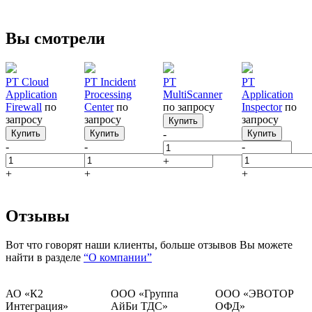
Вы смотрели
PT Cloud
PT Incident
PT
PT
Application
Processing
MultiScanner
Application
Firewall
по
Center
по
по запросу
Inspector
по
запросу
запросу
запросу
Купить
Купить
Купить
-
Купить
-
-
-
+
+
+
+
Отзывы
Вот что говорят наши клиенты, больше отзывов Вы можете
найти в разделе
“О компании”
АО «К2
ООО «Группа
ООО «ЭВОТОР
Интеграция»
АйБи ТДС»
ОФД»