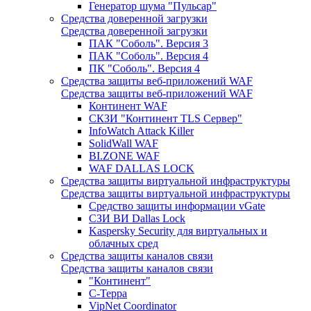
Генератор шума "Пульсар"
Средства доверенной загрузки
Средства доверенной загрузки
ПАК "Соболь". Версия 3
ПАК "Соболь". Версия 4
ПК "Соболь". Версия 4
Средства защиты веб-приложений WAF
Средства защиты веб-приложений WAF
Континент WAF
СКЗИ "Континент TLS Сервер"
InfoWatch Attack Killer
SolidWall WAF
BI.ZONE WAF
WAF DALLAS LOCK
Средства защиты виртуальной инфраструктуры
Средства защиты виртуальной инфраструктуры
Средство защиты информации vGate
СЗИ ВИ Dallas Lock
Kaspersky Security для виртуальных и
облачных сред
Средства защиты каналов связи
Средства защиты каналов связи
"Континент"
С-Терра
VipNet Coordinator