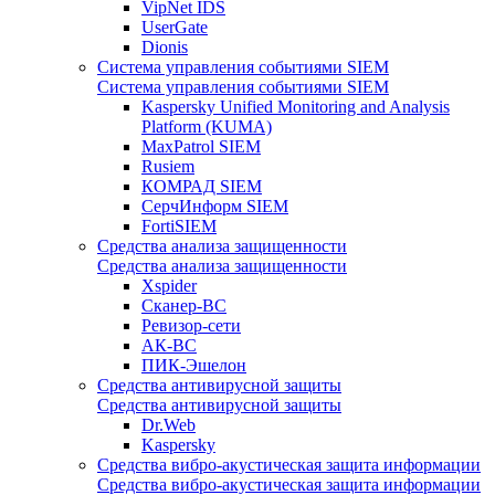
VipNet IDS
UserGate
Dionis
Система управления событиями SIEM
Система управления событиями SIEM
Kaspersky Unified Monitoring and Analysis
Platform (KUMA)
MaxPatrol SIEM
Rusiem
КОМРАД SIEM
СерчИнформ SIEM
FortiSIEM
Средства анализа защищенности
Средства анализа защищенности
Xspider
Сканер-ВС
Ревизор-сети
АК-ВС
ПИК-Эшелон
Средства антивирусной защиты
Средства антивирусной защиты
Dr.Web
Kaspersky
Средства вибро-акустическая защита информации
Средства вибро-акустическая защита информации