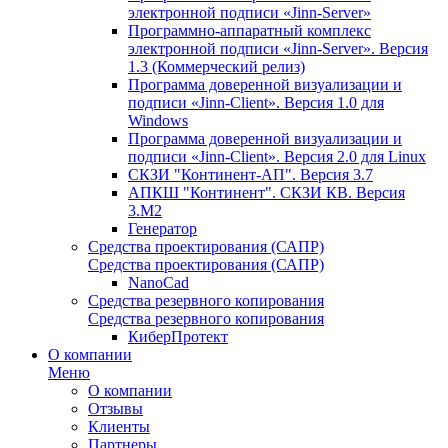
электронной подписи «Jinn-Server»
Программно-аппаратный комплекс
электронной подписи «Jinn-Server». Версия
1.3 (Коммерческий релиз)
Программа доверенной визуализации и
подписи «Jinn-Client». Версия 1.0 для
Windows
Программа доверенной визуализации и
подписи «Jinn-Client». Версия 2.0 для Linux
СКЗИ "Континент-АП". Версия 3.7
АПКШ "Континент". СКЗИ КВ. Версия
3.М2
Генератор
Средства проектирования (САПР)
Средства проектирования (САПР)
NanoCad
Средства резервного копирования
Средства резервного копирования
КиберПротект
О компании
Меню
О компании
Отзывы
Клиенты
Партнеры